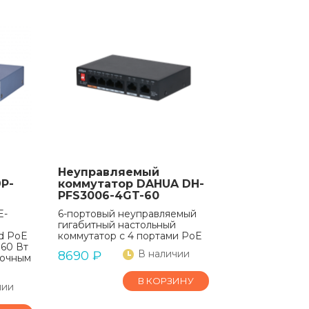
Неуправляемый
9P-
коммутатор DAHUA DH-
PFS3006-4GT-60
E-
6-портовый неуправляемый
гигабитный настольный
d PoE
коммутатор с 4 портами PoE
 60 Вт
В наличии
8690
₽
точным
В КОРЗИНУ
чии