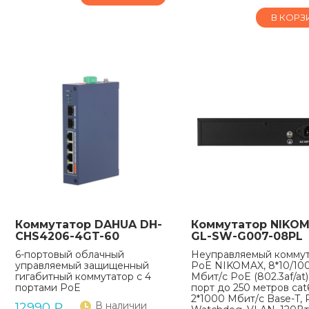
В КОРЗ
Коммутатор DAHUA DH-
Коммутатор NIKO
CHS4206-4GT-60
GL-SW-G007-08PL
6-портовый облачный
Неуправляемый комму
управляемый защищенный
PoE NIKOMAX, 8*10/10
гигабитный коммутатор с 4
Мбит/с PoE (802.3af/at)
портами PoE
порт до 250 метров cat
2*1000 Мбит/с Base-T,
В наличии
12990
₽