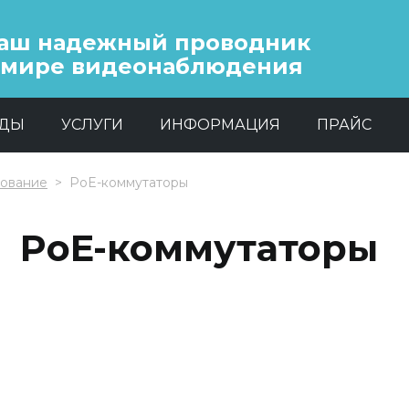
аш надежный проводник
 мире видеонаблюдения
НДЫ
УСЛУГИ
ИНФОРМАЦИЯ
ПРАЙС
дование
PoE-коммутаторы
PoE-коммутаторы