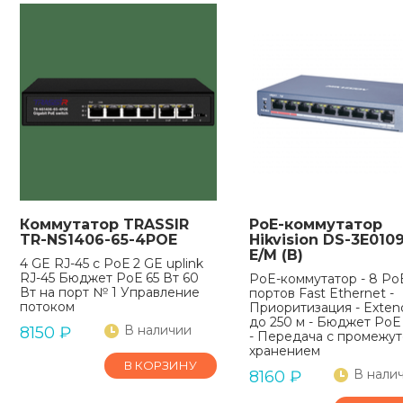
Коммутатор TRASSIR
PoE-коммутатор
TR-NS1406-65-4POE
Hikvision DS-3E010
E/M (B)
4 GE RJ-45 с РоЕ 2 GE uplink
RJ-45 Бюджет РоЕ 65 Вт 60
PoE-коммутатор - 8 Po
Вт на порт № 1 Управление
портов Fast Ethernet -
потоком
Приоритизация - Exten
до 250 м - Бюджет РоЕ
В наличии
8150
₽
- Передача с промежу
хранением
В КОРЗИНУ
В нали
8160
₽