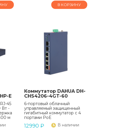
ИНУ
В КОРЗИНУ
Коммутатор DAHUA DH-
0HP-E
CHS4206-4GT-60
 RJ-45
6-портовый облачный
 Вт -
управляемый защищенный
ержка
гигабитный коммутатор с 4
300 м
портами PoE
чии
В наличии
12990
₽