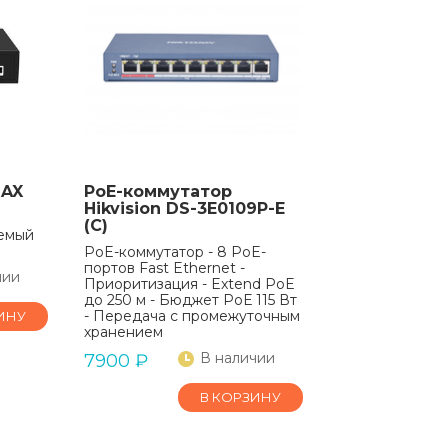
MAX
PoE-коммутатор
Hikvision DS-3E0109P-E
(C)
емый
PoE-коммутатор - 8 PoE-
портов Fast Ethernet -
чии
Приоритизация - Extend PoE
до 250 м - Бюджет РоЕ 115 Вт
- Передача с промежуточным
ИНУ
хранением
В наличии
7900
₽
В КОРЗИНУ