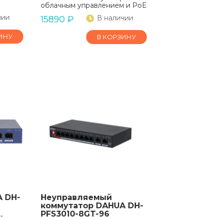
облачным управлением и PoE
чии
В наличии
15890
₽
ИНУ
В КОРЗИНУ
 DH-
Неуправляемый
коммутатор DAHUA DH-
PFS3010-8GT-96