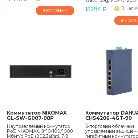
Watchdog, VLAN, 120Вт
В нали
13294
₽
В КОРЗИНУ
В КОРЗ
Коммутатор NIKOMAX
Коммутатор DAHUA
GL-SW-G007-08P
CHS4206-4GT-90
Неуправляемый коммутатор
6-портовый облачный
PoE NIKOMAX, 8*10/100/1000
управляемый защищен
Мбит/с PoE (802.3af/at), 7-8
гигабитный коммутатор