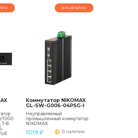
ИНУ
В КОРЗИНУ
MAX
Коммутатор NIKOMAX
GL-SW-G006-04PSG-I
татор
Неуправляемый
0/1000
промышленный коммутатор
, 7-8
NIKOMAX
6,
В наличии
15119
₽
 PoE