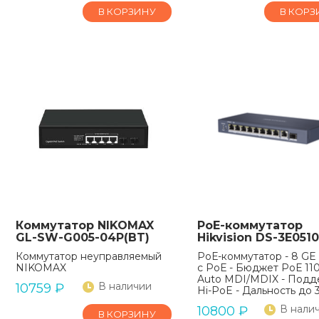
В КОРЗИНУ
В КОРЗ
Коммутатор NIKOMAX
РоЕ-коммутатор
GL-SW-G005-04P(BT)
Hikvision DS-3E051
Коммутатор неуправляемый
РоЕ-коммутатор - 8 GE
NIKOMAX
с РоЕ - Бюджет РоЕ 110
Auto MDI/MDIX - Подд
В наличии
10759
₽
Hi-PoE - Дальность до 
В нали
10800
₽
В КОРЗИНУ