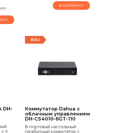
В КОРЗИНУ
чии
ИНУ
EOL!
 DH-
Коммутатор Dahua с
облачным управлением
DH-CS4010-8GT-110
ный
8-портовый настольный
 с 4
гигабитный коммутатор с