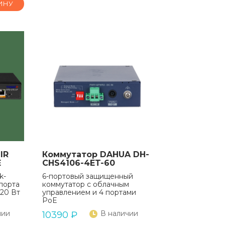
ИНУ
IR
Коммутатор DAHUA DH-
E
CHS4106-4ET-60
k-
6-портовый защищенный
порта
коммутатор с облачным
20 Вт
управлением и 4 портами
PoE
чии
В наличии
10390
₽