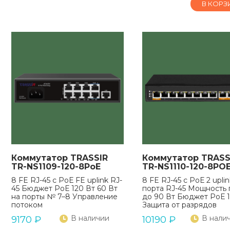
В КОРЗ
Коммутатор TRASSIR
Коммутатор TRASS
TR-NS1109-120-8PoE
TR-NS1110-120-8PO
8 FE RJ-45 с РоЕ FE uplink RJ-
8 FE RJ-45 с РоЕ 2 uplin
45 Бюджет РоЕ 120 Вт 60 Вт
порта RJ-45 Мощность 
на порты № 7–8 Управление
до 90 Вт Бюджет РоЕ 1
потоком
Защита от разрядов
В наличии
В нали
9170
₽
10190
₽