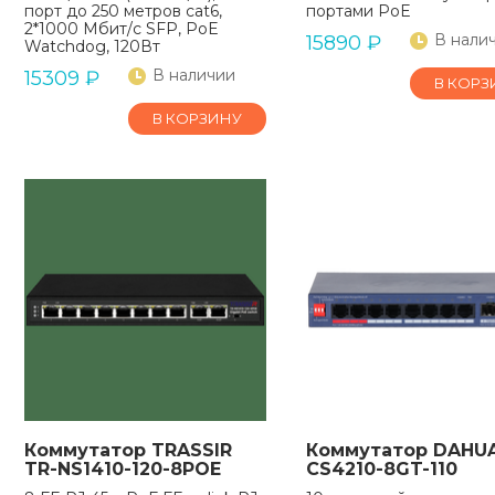
порт до 250 метров cat6,
портами PoE
2*1000 Мбит/с SFP, PoE
В нали
15890
₽
Watchdog, 120Вт
В наличии
15309
₽
В КОРЗ
В КОРЗИНУ
Коммутатор TRASSIR
Коммутатор DAHUA
TR-NS1410-120-8POE
CS4210-8GT-110