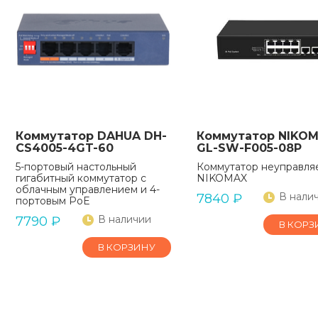
Коммутатор DAHUA DH-
Коммутатор NIKO
CS4005-4GT-60
GL-SW-F005-08P
5-портовый настольный
Коммутатор неуправля
гигабитный коммутатор с
NIKOMAX
облачным управлением и 4-
В нали
7840
₽
портовым PoE
В наличии
7790
₽
В КОРЗ
В КОРЗИНУ