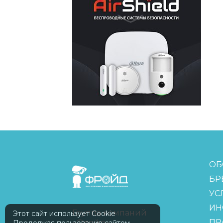
FreudGroup
ОБ
БР
УС
ИН
Группа компаний
Этот сайт использует Cookie
ПР
«Фройд»