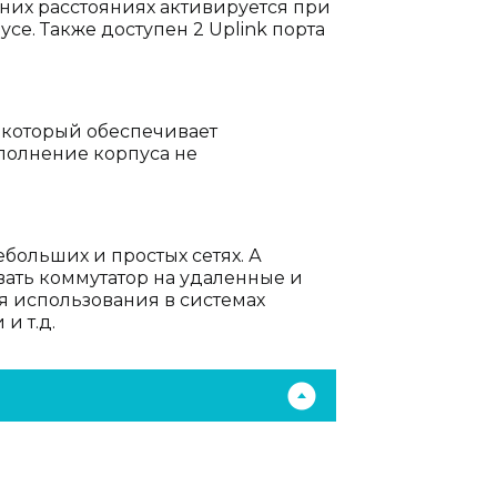
ьних расстояниях активируется при
е. Также доступен 2 Uplink порта
 который обеспечивает
полнение корпуса не
ольших и простых сетях. А
вать коммутатор на удаленные и
ля использования в системах
и т.д.