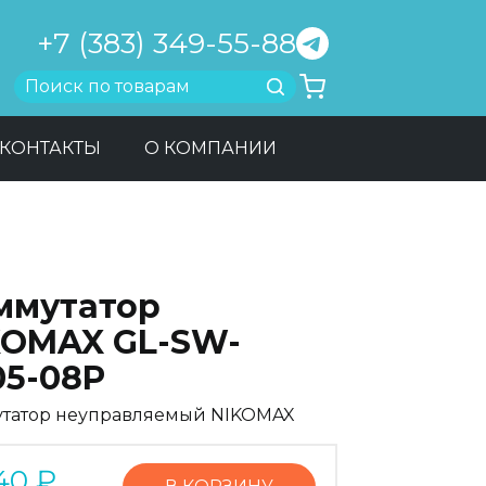
+7 (383) 349-55-88
Найти
КОНТАКТЫ
О КОМПАНИИ
ммутатор
KOMAX GL-SW-
05-08P
татор неуправляемый NIKOMAX
40
₽