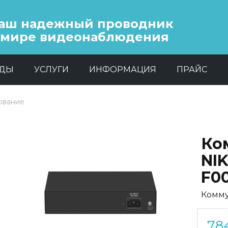
аш надежный проводник
 мире видеонаблюдения
НДЫ
УСЛУГИ
ИНФОРМАЦИЯ
ПРАЙС
ование
Ко
NI
F0
Комму
Previous
Next
78