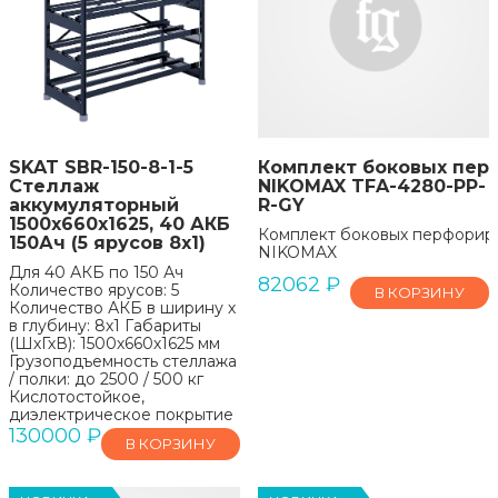
SKAT SBR-150-8-1-5
Комплект боковых пер
Стеллаж
NIKOMAX TFA-4280-PP-
аккумуляторный
R-GY
1500х660х1625, 40 АКБ
Комплект боковых перфорир
150Ач (5 ярусов 8х1)
NIKOMAX
Для 40 АКБ по 150 Ач
82062
₽
Количество ярусов: 5
В КОРЗИНУ
Количество АКБ в ширину х
в глубину: 8х1 Габариты
(ШхГхВ): 1500х660х1625 мм
Грузоподъемность стеллажа
/ полки: до 2500 / 500 кг
Кислотостойкое,
диэлектрическое покрытие
130000
₽
В КОРЗИНУ