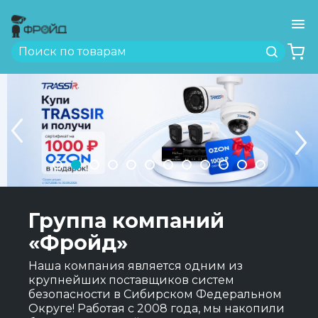
Ме
Найти
Previous
Next
1
2
3
4
5
6
7
8
9
10
11
12
Группа компаний
«Фройд»
Наша компания является одним из
крупнейших поставщиков систем
безопасности в Сибирском Федеральном
Округе! Работая с 2008 года, мы накопили