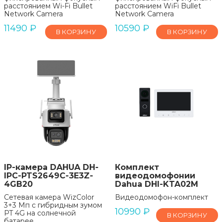
расстоянием Wi-Fi Bullet
расстоянием WiFi Bullet
Network Camera
Network Camera
11490
₽
10590
₽
В КОРЗИНУ
В КОРЗИНУ
IP-камера DAHUA DH-
Комплект
IPC-PTS2649C-3E3Z-
видеодомофонии
4GB20
Dahua DHI-KTA02M
Сетевая камера WizColor
Видеодомофон-комплект
3+3 Мп с гибридным зумом
10990
₽
PT 4G на солнечной
В КОРЗИНУ
батарее