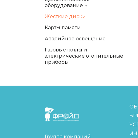
оборудование
Жёсткие диски
Карты памяти
Аварийное освещение
Газовые котлы и
электрические отопительные
приборы
FreudGroup
ОБ
БР
УС
ИН
Группа компаний