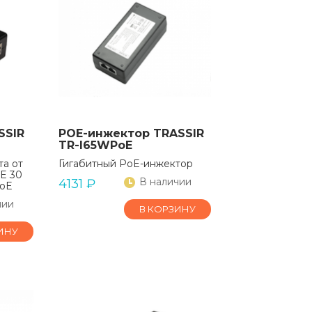
SSIR
POE-инжектор TRASSIR
TR-I65WPoE
та от
Гигабитный PoE-инжектор
E 30
В наличии
4131
₽
PoE
чии
В КОРЗИНУ
ИНУ