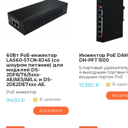
60Вт PoE-инжектор
Инжектор PoE DA
LAS60-57CN-RJ45 (со
DH-PFT1500
шнуром питания) для
5-портовый удлинитель
моделей DS-
4 выходными портами P
2DF8/76/5xxx-
входным портом PoE
AE/AE3/AELs; и DS-
2DE2DE7xxx-AE.
В нали
10390
₽
PoE-инжектор
В КОРЗ
В наличии
9400
₽
В КОРЗИНУ