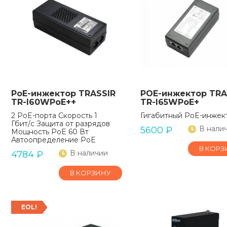
PoE-инжектор TRASSIR
POE-инжектор TRA
TR-I60WPoE++
TR-I65WPoE+
2 PoE-порта Скорость 1
Гигабитный PoE-инжек
Гбит/c Защита от разрядов
В нали
5600
₽
Мощность PoE 60 Вт
Автоопределение PoE
В КОРЗ
В наличии
4784
₽
В КОРЗИНУ
EOL!