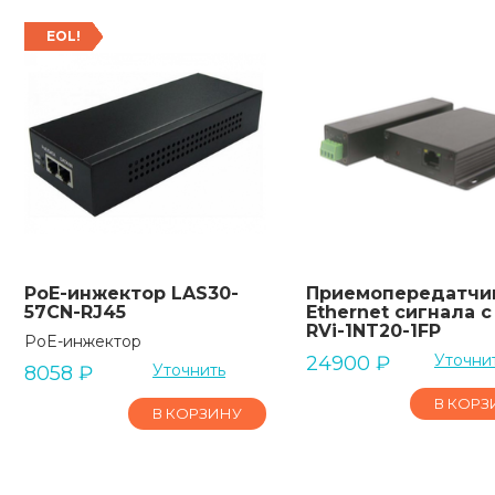
EOL!
PoE-инжектор LAS30-
Приемопередатчи
57CN-RJ45
Ethernet сигнала с
RVi-1NT20-1FP
PoE-инжектор
Уточни
24900
₽
Уточнить
8058
₽
В КОРЗ
В КОРЗИНУ