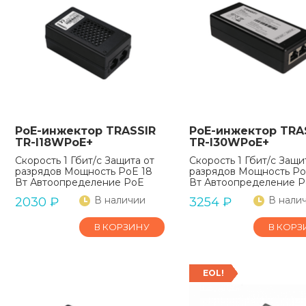
PoE-инжектор TRASSIR
PoE-инжектор TRA
TR-I18WPoE+
TR-I30WPoE+
Скорость 1 Гбит/c Защита от
Скорость 1 Гбит/c Защи
разрядов Мощность PoE 18
разрядов Мощность Po
Вт Автоопределение PoE
Вт Автоопределение 
В наличии
В нали
2030
₽
3254
₽
В КОРЗИНУ
В КОРЗ
EOL!