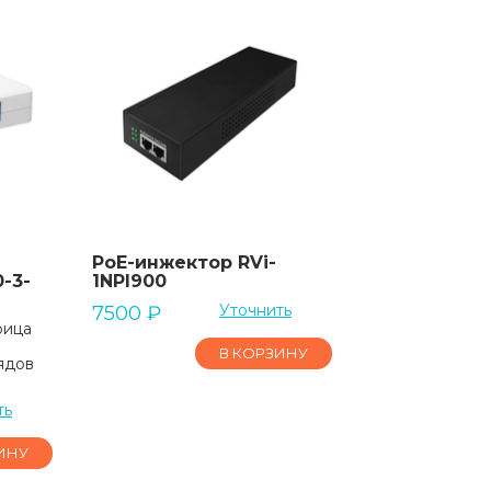
PoE-инжектор RVi-
-3-
1NPI900
Уточнить
7500
₽
рица
0
В КОРЗИНУ
ядов
ть
ИНУ