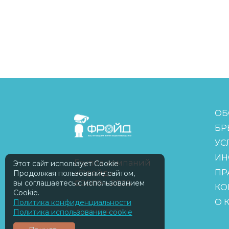
FreudGroup
ОБ
БР
УС
ИН
Группа компаний
Этот сайт использует Cookie
ПР
«Фройд»
Продолжая пользование сайтом,
©2009—2026
вы соглашаетесь с использованием
КО
Cookie.
О 
Политика конфиденциальности
ISOMORPH
Политика использование cookie