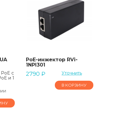
HUA
PoE-инжектор RVi-
1NPI301
 PoE с
Уточнить
2790
₽
oE и 1
В КОРЗИНУ
чии
ИНУ