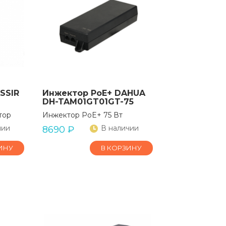
SSIR
Инжектор PoE+ DAHUA
DH-TAM01GT01GT-75
тор
Инжектор PoE+ 75 Вт
чии
В наличии
8690
₽
ИНУ
В КОРЗИНУ