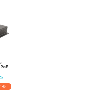
к
 PoE
ть
ИНУ