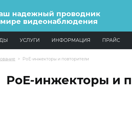
аш надежный проводник
 мире видеонаблюдения
НДЫ
УСЛУГИ
ИНФОРМАЦИЯ
ПРАЙС
дование
PoE-инжекторы и повторители
PoE-инжекторы и 