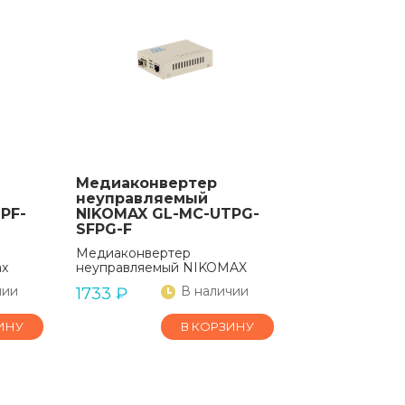
Медиаконвертер
неуправляемый
PF-
NIKOMAX GL-MC-UTPG-
SFPG-F
Медиаконвертер
ax
неуправляемый NIKOMAX
чии
В наличии
1733
₽
ИНУ
В КОРЗИНУ