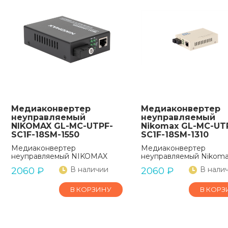
Медиаконвертер
Медиаконвертер
неуправляемый
неуправляемый
NIKOMAX GL-MC-UTPF-
Nikomax GL-MC-UT
SC1F-18SM-1550
SC1F-18SM-1310
Медиаконвертер
Медиаконвертер
неуправляемый NIKOMAX
неуправляемый Nikom
В наличии
В нали
2060
₽
2060
₽
В КОРЗИНУ
В КОРЗ