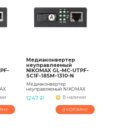
Медиаконвертер
неуправляемый
PF-
NIKOMAX GL-MC-UTPF-
SC1F-18SM-1310-N
Медиаконвертер
AX
неуправляемый NIKOMAX
чии
В наличии
1247
₽
ИНУ
В КОРЗИНУ