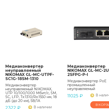
Медиаконвертер
Медиаконвертер
неуправляемый
NIKOMAX GL-MC-2U
NIKOMAX GL-MC-UTPF-
2SFPG-P-I
SC1G-18SM-1310
Медиаконвертер PoE
промышленный
Медиаконвертер
неуправляемый
неуправляемый NIKOMAX,
UTP 10/100/1000 Мбит/с, SM,
В нали
11025
₽
SC, LFP, Tx:1310/Rx:1550 нм, 18
дБ (до 20 км), 5В/1А
В КОРЗ
В наличии
2322
₽