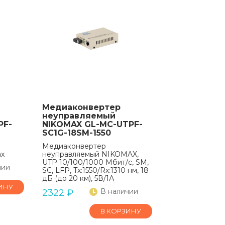
Медиаконвертер
неуправляемый
PF-
NIKOMAX GL-MC-UTPF-
SC1G-18SM-1550
Медиаконвертер
ax
неуправляемый NIKOMAX,
UTP 10/100/1000 Мбит/с, SM,
чии
SC, LFP, Tx:1550/Rx:1310 нм, 18
дБ (до 20 км), 5В/1А
ИНУ
В наличии
2322
₽
В КОРЗИНУ