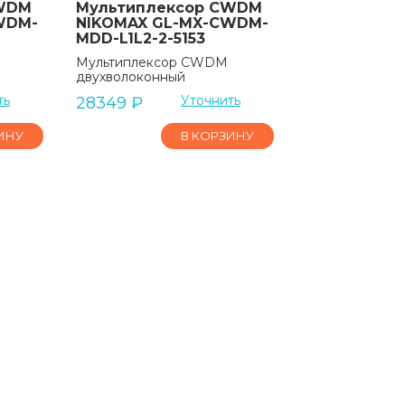
CWDM
Мультиплексор CWDM
WDM-
NIKOMAX GL-MX-CWDM-
MDD-L1L2-2-5153
Мультиплексор CWDM
двухволоконный
ть
Уточнить
28349
₽
ИНУ
В КОРЗИНУ