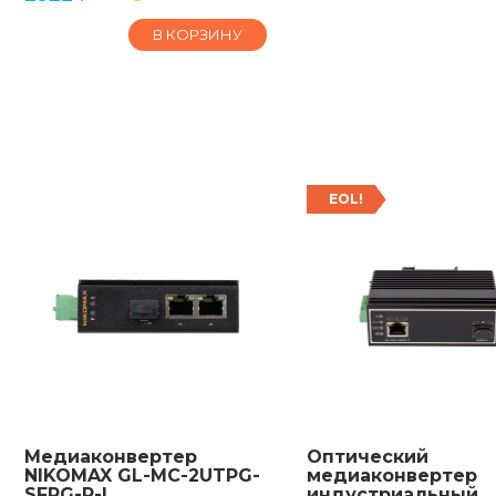
В КОРЗИНУ
EOL!
Медиаконвертер
Оптический
NIKOMAX GL-MC-2UTPG-
медиаконвертер
SFPG-P-I
индустриальный