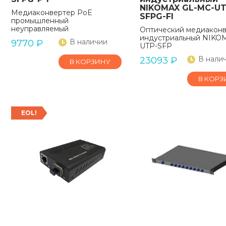
NIKOMAX GL-MC-UT
Медиаконвертер PoE
SFPG-FI
промышленный
неуправляемый
Оптический медиакон
индустриальный NIKO
В наличии
9770
₽
UTP-SFP
В нали
23093
₽
В КОРЗИНУ
В КОРЗ
EOL!