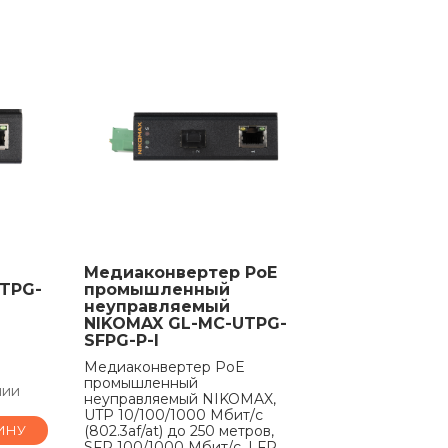
Медиаконвертер PoE
TPG-
промышленный
неуправляемый
NIKOMAX GL-MC-UTPG-
SFPG-P-I
Медиаконвертер PoE
промышленный
чии
неуправляемый NIKOMAX,
UTP 10/100/1000 Мбит/с
ИНУ
(802.3af/at) до 250 метров,
SFP 100/1000 Мбит/с, LFP,