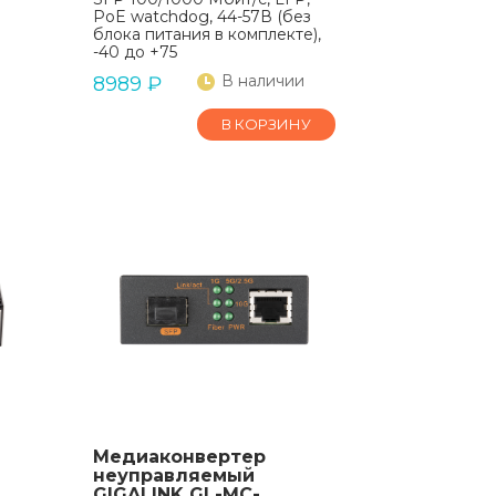
PoE watchdog, 44-57В (без
блока питания в комплекте),
-40 до +75
В наличии
8989
₽
В КОРЗИНУ
Медиаконвертер
неуправляемый
GIGALINK GL-MC-