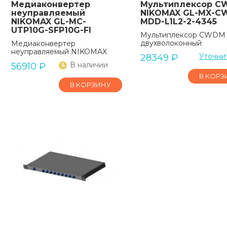
Медиаконвертер
Мультиплексор 
неуправляемый
NIKOMAX GL-MX-C
NIKOMAX GL-MC-
MDD-L1L2-2-4345
UTP10G-SFP10G-FI
Мультиплексор CWDM
двухволоконный
Медиаконвертер
неуправляемый NIKOMAX
Уточни
28349
₽
В наличии
56910
₽
В КОРЗ
В КОРЗИНУ