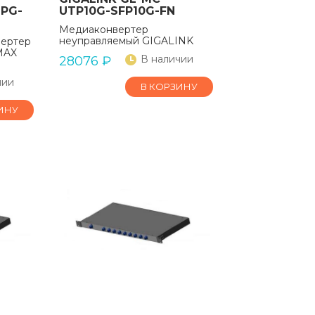
PG-
UTP10G-SFP10G-FN
Медиаконвертер
неуправляемый GIGALINK
вертер
MAX
В наличии
28076
₽
чии
В КОРЗИНУ
ИНУ