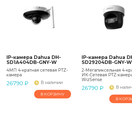
IP-камера Dahua DH-
IP-камера Dahua D
SD1A404DB-GNY-W
SD29204DB-GNY-W
4МП 4-кратная сетевая PTZ-
2-Мегапиксельная 4-кр
камера
ИК-Сетевая PTZ-камер
WizSense
В наличии
26790
₽
В нали
26790
₽
В КОРЗИНУ
В КОРЗ