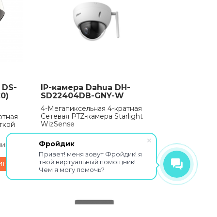
 DS-
IP-камера Dahua DH-
0)
SD22404DB-GNY-W
4-Мегапиксельная 4-кратная
Сетевая PTZ-камера Starlight
отная
WizSense
ткой
В наличии
29990
₽
Фройдик
чии
Привет! меня зовут Фройдик! я
В КОРЗИНУ
твой виртуальный помощник!
ИНУ
Чем я могу помочь?