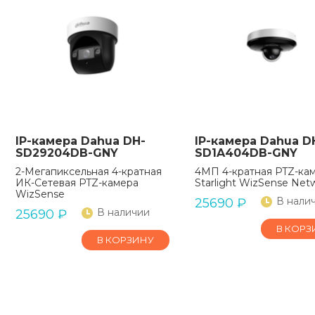
IP-камера Dahua DH-
IP-камера Dahua D
SD29204DB-GNY
SD1A404DB-GNY
2-Мегапиксельная 4-кратная
4МП 4-кратная PTZ-ка
ИК-Сетевая PTZ-камера
Starlight WizSense Net
WizSense
В нали
25690
₽
В наличии
25690
₽
В КОРЗ
В КОРЗИНУ