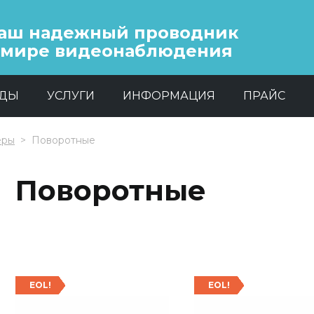
аш надежный проводник
 мире видеонаблюдения
НДЫ
УСЛУГИ
ИНФОРМАЦИЯ
ПРАЙС
еры
Поворотные
Поворотные
EOL!
EOL!