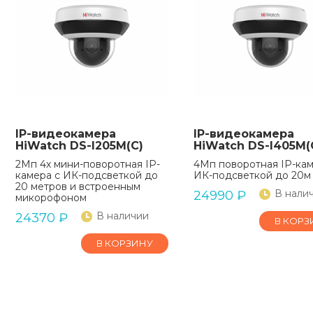
IP-видеокамера
IP-видеокамера
HiWatch DS-I205M(C)
HiWatch DS-I405M(
2Мп 4х мини-поворотная IP-
4Мп поворотная IP-кам
камера с ИК-подсветкой до
ИК-подсветкой до 20м
20 метров и встроенным
В нали
24990
₽
микорофоном
В наличии
24370
₽
В КОРЗ
В КОРЗИНУ