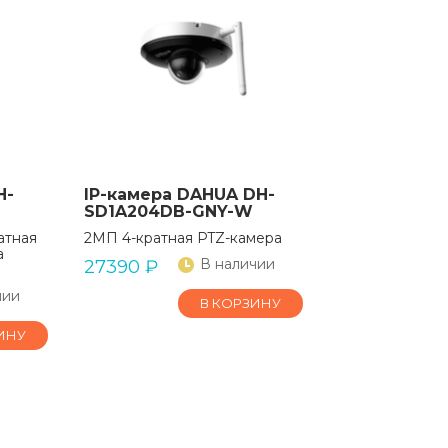
H-
IP-камера DAHUA DH-
SD1A204DB-GNY-W
атная
2МП 4-кратная PTZ-камера
а
В наличии
27390
₽
чии
В КОРЗИНУ
ИНУ