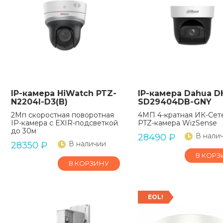
IP-камера HiWatch PTZ-
IP-камера Dahua D
N2204I-D3(B)
SD29404DB-GNY
2Мп скоростная поворотная
4МП 4-кратная ИК-Сет
IP-камера c EXIR-подсветкой
PTZ-камера WizSense
до 30м
В нали
28490
₽
В наличии
28350
₽
В КОРЗ
В КОРЗИНУ
EOL!