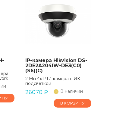
H-
IP-камера Hikvision DS-
2DE2A204IW-DE3(C0)
(S6)(C)
мера
work
2 Мп 4х PTZ-камера с ИК-
подсветкой
чии
В наличии
26070
₽
ИНУ
В КОРЗИНУ