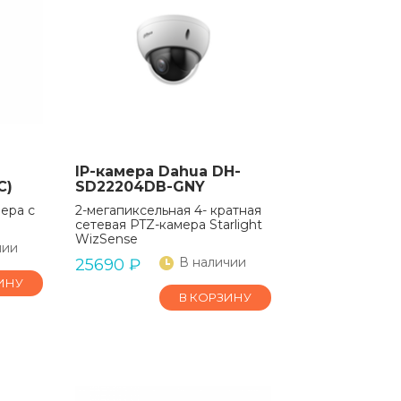
IP-камера Dahua DH-
C)
SD22204DB-GNY
ера с
2-мегапиксельная 4- кратная
сетевая PTZ-камера Starlight
WizSense
чии
В наличии
25690
₽
ИНУ
В КОРЗИНУ