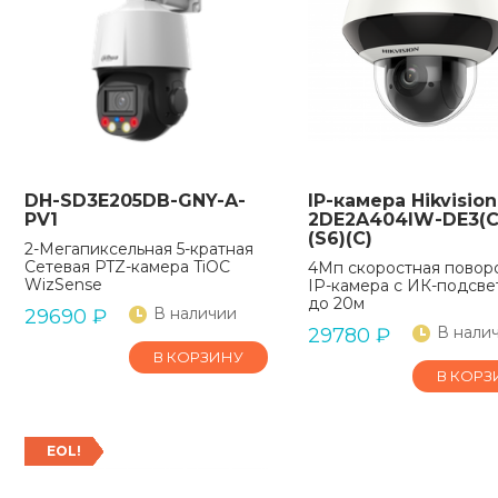
DH-SD3E205DB-GNY-A-
IP-камера Hikvision
PV1
2DE2A404IW-DE3(C
(S6)(C)
2-Мегапиксельная 5-кратная
Сетевая PTZ-камера TiOC
4Мп скоростная повор
WizSense
IP-камера с ИК-подсве
до 20м
В наличии
29690
₽
В нали
29780
₽
В КОРЗИНУ
В КОРЗ
EOL!