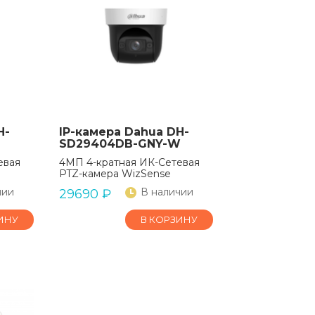
H-
IP-камера Dahua DH-
SD29404DB-GNY-W
евая
4МП 4-кратная ИК-Сетевая
PTZ-камера WizSense
чии
В наличии
29690
₽
ИНУ
В КОРЗИНУ