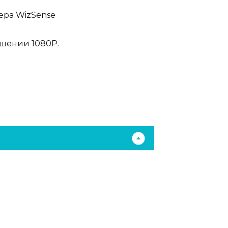
ера WizSense
ешении 1080P.