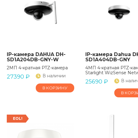
IP-камера DAHUA DH-
IP-камера Dahua D
SD1A204DB-GNY-W
SD1A404DB-GNY
2МП 4-кратная PTZ-камера
4МП 4-кратная PTZ-ка
Starlight WizSense Net
В наличии
27390
₽
В нали
25690
₽
В КОРЗИНУ
В КОРЗ
EOL!