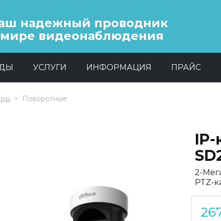
аш надежный проводник
 мире видеонаблюдения
НДЫ
УСЛУГИ
ИНФОРМАЦИЯ
ПРАЙС
еры
Поворотные
IP
SD
2-Мег
PTZ-к
26