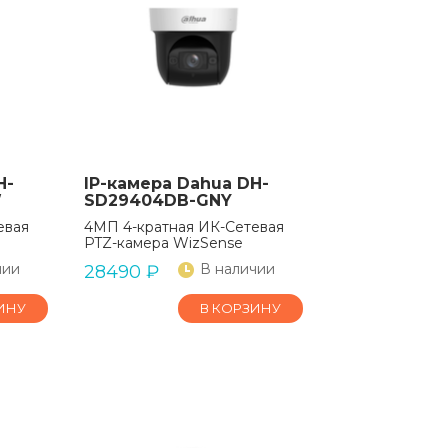
H-
IP-камера Dahua DH-
W
SD29404DB-GNY
евая
4МП 4-кратная ИК-Сетевая
PTZ-камера WizSense
чии
В наличии
28490
₽
ИНУ
В КОРЗИНУ