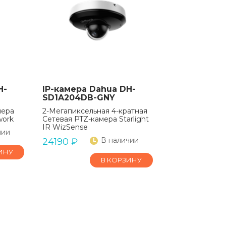
H-
IP-камера Dahua DH-
SD1A204DB-GNY
мера
2-Мегапиксельная 4-кратная
work
Сетевая PTZ-камера Starlight
IR WizSense
чии
В наличии
24190
₽
ИНУ
В КОРЗИНУ