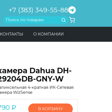
+7 (383) 349-55-88
Найти
КОНТАКТЫ
О КОМПАНИИ
-камера Dahua DH-
29204DB-GNY-W
апиксельная 4-кратная ИК-Сетевая
амера WizSense
790
₽
В КОРЗИНУ