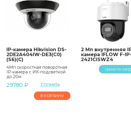
IP-камера Hikvision DS-
2 Мп внутренняя I
2DE2A404IW-DE3(C0)
камера IFLOW F-IP
(S6)(C)
2421CISWZ4
4Мп скоростная поворотная
Цена по зап
IP-камера с ИК-подсветкой
до 20м
Уточнить
29780
₽
В КОРЗИНУ