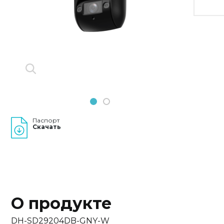
Previous
Next
1
2
Паспорт
Скачать
О продукте
DH-SD29204DB-GNY-W