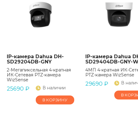
IP-камера Dahua DH-
IP-камера Dahua D
SD29204DB-GNY
SD29404DB-GNY-
2-Мегапиксельная 4-кратная
4МП 4-кратная ИК-Сет
ИК-Сетевая PTZ-камера
PTZ-камера WizSense
WizSense
В нали
29690
₽
В наличии
25690
₽
В КОРЗ
В КОРЗИНУ