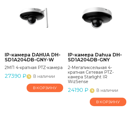
IP-камера DAHUA DH-
IP-камера Dahua DH-
SD1A204DB-GNY-W
SD1A204DB-GNY
2МП 4-кратная PTZ-камера
2-Мегапиксельная 4-
кратная Сетевая PTZ-
27390
₽
В наличии
камера Starlight IR
WizSense
В КОРЗИНУ
24190
₽
В наличии
В КОРЗИНУ