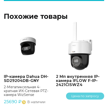
Похожие товары
IP-камера Dahua DH-
2 Мп внутренняя IP-
SD29204DB-GNY
камера IFLOW F-IP-
2421CISWZ4
2-Мегапиксельная 4-
кратная ИК-Сетевая PTZ-
камера WizSense
Цена по запросу
25690
₽
В наличии