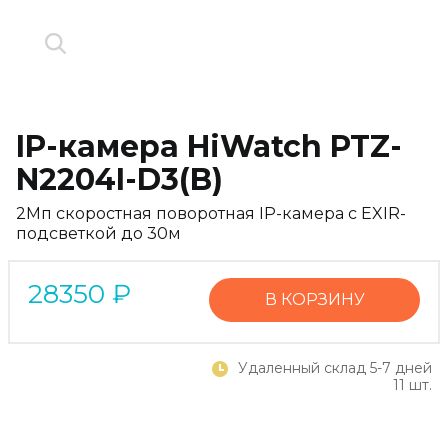
IP-камера HiWatch PTZ-
N2204I-D3(B)
2Мп скоростная поворотная IP-камера c EXIR-
подсветкой до 30м
28350
₽
В КОРЗИНУ
Удаленный склад 5-7 дней
11 шт.