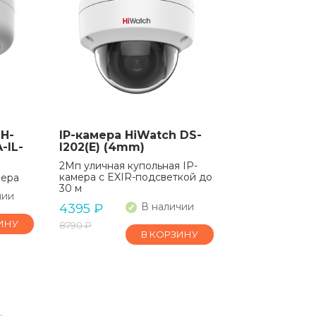
H-
IP-камера HiWatch DS-
-IL-
I202(E) (4mm)
2Мп уличная купольная IP-
камера с EXIR-подсветкой до
мера
30 м
чии
В наличии
4395
₽
ИНУ
8790
₽
В КОРЗИНУ