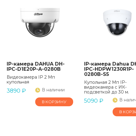
IP-камера DAHUA DH-
IP-камера Dahua D
IPC-D1E20P-A-0280B
IPC-HDPW1230R1P-
0280B-S5
Видеокамера IP 2 Мп
купольная
Купольная 2 Мп IP-
видеокамера с ИК-
В наличии
3890
₽
подсветкой до 30 м.
В нали
5090
₽
В КОРЗИНУ
В КОРЗ