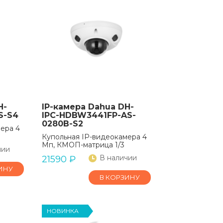
H-
IP-камера Dahua DH-
S-S4
IPC-HDBW3441FP-AS-
0280B-S2
ера 4
Купольная IP-видеокамера 4
Мп, КМОП-матрица 1/3
чии
В наличии
21590
₽
ИНУ
В КОРЗИНУ
НОВИНКА