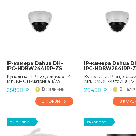
IP-камера Dahua DH-
IP-камера Dahua D
IPC-HDBW2441RP-ZS
IPC-HDBW2841RP-
Купольная IP-видеокамера 4
Купольная IP-видеока
Мп, КМОП-матрица 1/2.9
Мп, КМОП-матрица 1/2.
В наличии
В нали
25890
₽
29490
₽
В КОРЗИНУ
В КОРЗ
НОВИНКА
НОВИНКА