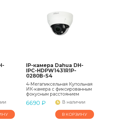
H-
IP-камера Dahua DH-
IPC-HDPW1431R1P-
0280B-S4
4-Мегапиксельная Купольная
ИК-камера с фиксированным
фокусным расстоянием
чии
В наличии
6690
₽
ИНУ
В КОРЗИНУ