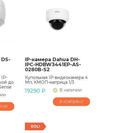
 DS-
IP-камера Dahua DH-
IPC-HDBW3441EP-AS-
0280B-S2
 IP-
Купольная IP-видеокамера 4
кой до
Мп, КМОП-матрица 1/3
Sense
В наличии
19290
₽
чии
В КОРЗИНУ
ИНУ
EOL!