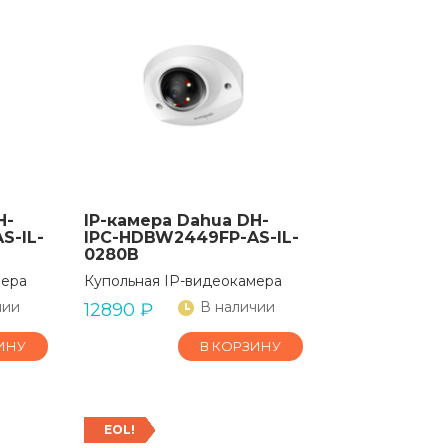
H-
IP-камера Dahua DH-
S-IL-
IPC-HDBW2449FP-AS-IL-
0280B
мера
Купольная IP-видеокамера
чии
В наличии
12890
₽
ИНУ
В КОРЗИНУ
EOL!