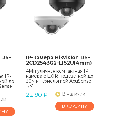
 DS-
IP-камера Hikvision DS-
2CD2543G2-LIS2U(4mm)
4Мп уличная компактная IP-
камера с EXIR-подсветкой до
я IP-
30м и технологией AcuSense
кой до
1/3"
Sense
В наличии
22190
₽
чии
В КОРЗИНУ
ИНУ