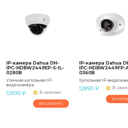
IP-камера Dahua DH-
IP-камера Dahua D
IPC-HDBW2449EP-S-IL-
IPC-HDBW2449FP-A
0280B
0360B
Уличная купольная IP-
Купольная IP-видеока
видеокамера
В нали
12890
₽
В наличии
12690
₽
В КОРЗ
В КОРЗИНУ