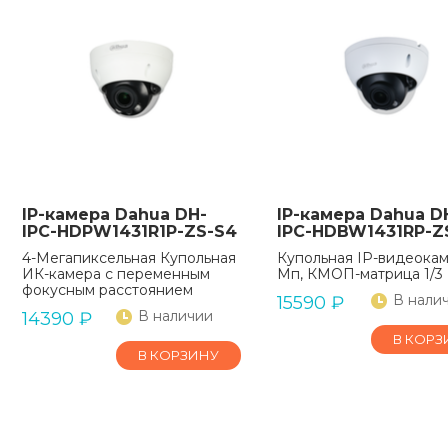
IP-камера Dahua DH-
IP-камера Dahua D
IPC-HDPW1431R1P-ZS-S4
IPC-HDBW1431RP-Z
4-Мегапиксельная Купольная
Купольная IP-видеокам
ИК-камера с переменным
Мп, КМОП-матрица 1/3
фокусным расстоянием
В нали
15590
₽
В наличии
14390
₽
В КОРЗ
В КОРЗИНУ