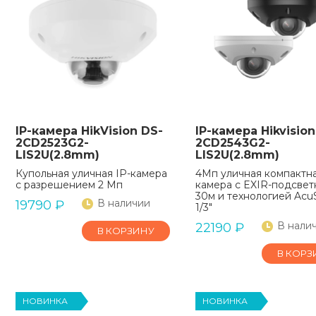
IP-камера HikVision DS-
IP-камера Hikvision
2CD2523G2-
2CD2543G2-
LIS2U(2.8mm)
LIS2U(2.8mm)
Купольная уличная IP-камера
4Мп уличная компактна
с разрешением 2 Мп
камера с EXIR-подсвет
30м и технологией Acu
В наличии
19790
₽
1/3"
В нали
22190
₽
В КОРЗИНУ
В КОРЗ
НОВИНКА
НОВИНКА