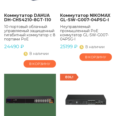
Коммутатор DAHUA
Коммутатор NIKOMAX
DH-CHS4210-8GT-110
GL-SW-G007-04PSG-I
10-портовый облачный
Неуправляемый
управляемый защищенный
промышленный PoE
гигабитный коммутатор с 8
коммутатор GL-SW-G007-
портами PoE
04PSG-I
24490
₽
25199
₽
В наличии
В наличии
В КОРЗИНУ
В КОРЗИНУ
EOL!