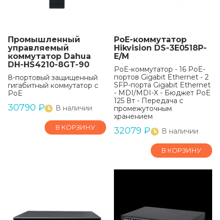
Промышленный
PoE-коммутатор
управляемый
Hikvision DS-3E0518P-
коммутатор Dahua
E/M
DH-HS4210-8GT-90
PoE-коммутатор - 16 PoE-
портов Gigabit Ethernet - 2
8-портовый защищенный
SFP-порта Gigabit Ethernet
гигабитный коммутатор с
- MDI/MDI-X - Бюджет РоЕ
PoE
125 Вт - Передача с
30790
₽
В наличии
промежуточным
хранением
В КОРЗИНУ
32079
₽
В наличии
В КОРЗИНУ