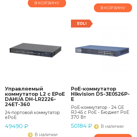
В КОРЗИНУ
В КОРЗИНУ
EOL!
Управляемый
РоЕ-коммутатор
коммутатор L2 с EPoE
Hikvision DS-3E0526P-
DAHUA DH-LR2226-
E
24ET-360
РоЕ-коммутатор - 24 GE
RJ-45 с РоЕ - Бюджет РоЕ
24-портовой коммутатор
370 Вт
ePoE
50184
₽
49490
₽
В наличии
В наличии