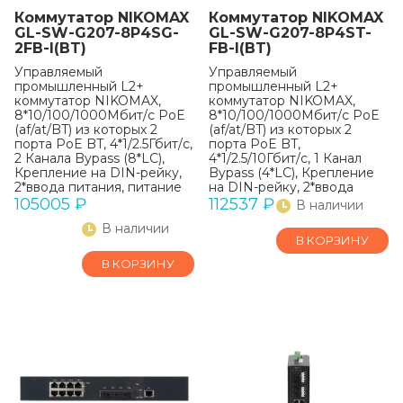
Коммутатор NIKOMAX
Коммутатор NIKOMAX
GL-SW-G207-8P4SG-
GL-SW-G207-8P4ST-
2FB-I(BT)
FB-I(BT)
Управляемый
Управляемый
промышленный L2+
промышленный L2+
коммутатор NIKOMAX,
коммутатор NIKOMAX,
8*10/100/1000Мбит/с PoE
8*10/100/1000Мбит/с PoE
(af/at/BT) из которых 2
(af/at/BT) из которых 2
порта PoE BT, 4*1/2.5Гбит/с,
порта PoE BT,
2 Канала Bypass (8*LC),
4*1/2.5/10Гбит/с, 1 Канал
Крепление на DIN-рейку,
Bypass (4*LC), Крепление
2*ввода питания, питание
на DIN-рейку, 2*ввода
44-57В (блок питания
питания, питание 44-57В
105005
₽
112537
₽
В наличии
240Вт поставляется
(блок питания 240Вт
В наличии
отдельно), -40С +75С
поставляется отдельно),
В КОРЗИНУ
-40С +75С
В КОРЗИНУ