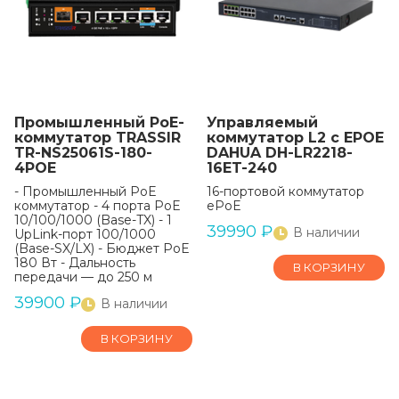
Промышленный РоЕ-
Управляемый
коммутатор TRASSIR
коммутатор L2 с EPOE
TR-NS25061S-180-
DAHUA DH-LR2218-
4POE
16ET-240
- Промышленный PoE
16-портовой коммутатор
коммутатор - 4 порта PoE
ePoE
10/100/1000 (Base-TX) - 1
39990
₽
В наличии
UpLink-порт 100/1000
(Base-SX/LX) - Бюджет PoE
180 Вт - Дальность
В КОРЗИНУ
передачи — до 250 м
39900
₽
В наличии
В КОРЗИНУ