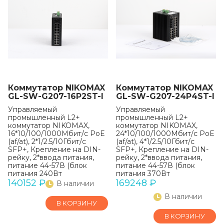
Коммутатор NIKOMAX
Коммутатор NIKOMAX
GL-SW-G207-16P2ST-I
GL-SW-G207-24P4ST-I
Управляемый
Управляемый
промышленный L2+
промышленный L2+
коммутатор NIKOMAX,
коммутатор NIKOMAX,
16*10/100/1000Мбит/с PoE
24*10/100/1000Мбит/с PoE
(af/at), 2*1/2.5/10Гбит/с
(af/at), 4*1/2.5/10Гбит/с
SFP+, Крепление на DIN-
SFP+, Крепление на DIN-
рейку, 2*ввода питания,
рейку, 2*ввода питания,
питание 44-57В (блок
питание 44-57В (блок
питания 240Вт
питания 370Вт
поставляется отдельно),
поставляется отдельно),
140152
₽
169248
₽
В наличии
-40С +75С.
-40С +70С.
В наличии
В КОРЗИНУ
В КОРЗИНУ