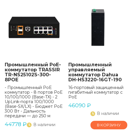
Промышленный РоЕ-
Промышленный
коммутатор TRASSIR
управляемый
TR-NS25102S-300-
коммутатор Dahua
8POE
DH-HS3220-16GT-190
- Промышленный PoE
16-портовый защищенный
коммутатор - 8 портов PoE
гигабитный коммутатор с
10/100/1000 (Base-TX) - 2
PoE
UpLink-порта 100/1000
46090
₽
(Base-SX/LX) - Бюджет PoE
300 Вт - Дальность
В наличии
передачи — до 250 м
44778
₽
В наличии
В КОРЗИНУ