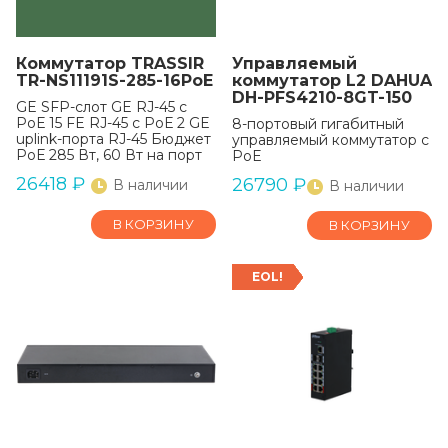
Коммутатор TRASSIR
Управляемый
TR-NS11191S-285-16PoE
коммутатор L2 DAHUA
DH-PFS4210-8GT-150
GE SFP-слот GE RJ-45 с
РоЕ 15 FE RJ-45 с РоЕ 2 GE
8-портовый гигабитный
uplink-порта RJ-45 Бюджет
управляемый коммутатор с
РоЕ 285 Вт, 60 Вт на порт
PoE
26418
₽
26790
₽
В наличии
В наличии
В КОРЗИНУ
В КОРЗИНУ
EOL!