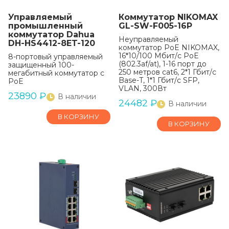
Управляемый
Коммутатор NIKOMAX
промышленный
GL-SW-F005-16P
коммутатор Dahua
Неуправляемый
DH-HS4412-8ET-120
коммутатор PoE NIKOMAX,
16*10/100 Мбит/с PoE
8-портовый управляемый
(802.3af/at), 1-16 порт до
защищенный 100-
250 метров cat6, 2*1 Гбит/с
мегабитный коммутатор с
Base-T, 1*1 Гбит/с SFP,
PoE
VLAN, 300Вт
23890
₽
В наличии
24482
₽
В наличии
В КОРЗИНУ
В КОРЗИНУ