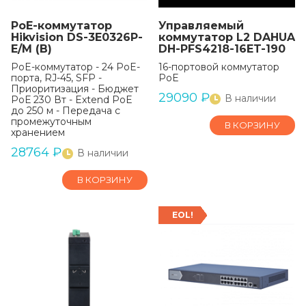
PoE-коммутатор
Управляемый
Hikvision DS-3E0326P-
коммутатор L2 DAHUA
E/M (B)
DH-PFS4218-16ET-190
PoE-коммутатор - 24 PoE-
16-портовой коммутатор
порта, RJ-45, SFP -
PoE
Приоритизация - Бюджет
29090
₽
В наличии
РоЕ 230 Вт - Extend PoE
до 250 м - Передача с
промежуточным
В КОРЗИНУ
хранением
28764
₽
В наличии
В КОРЗИНУ
EOL!