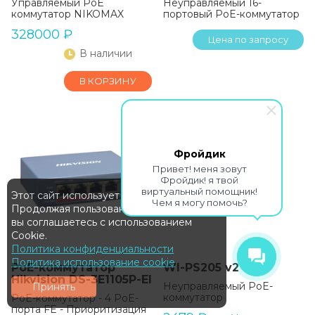
Управляемый PoE
Неуправляемый 16-
коммутатор NIKOMAX
портовый PoE-коммутатор
328000
₽
Цена по запросу
В наличии
В КОРЗИНУ
EOL!
Фройдик
Привет! меня зовут
Фройдик! я твой
виртуальный помощник!
Этот сайт использует Cookie
Чем я могу помочь?
Продолжая пользование сайтом,
вы соглашаетесь с использованием
Cookie.
Политика конфиденциальности
Политика использование cookie
PoE-коммутатор
WI-PS205 v2
Hikvision DS-3E1105P-EI
Неуправляемый PoE-
Принять
коммутатор
PoE-коммутатор - 4 PoE-
порта FE - Приоритизация