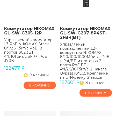
Коммутатор NIKOMAX
Коммутатор NIKOMAX
GL-SW-G305-12P
GL-SW-G207-8P4ST-
2FB-I(BT)
Управляемый коммутатор
L3 PoE NIKOMAX, Stack,
Управляемый
8*1/2.5 Гбит/с PoE (8
промышленный L2+
портов 802.3BT),
коммутатор NIKOMAX,
4*1/10Гбит/с SFP+, PoE
8*10/100/1000Мбит/с PoE
370Вт
(af/at/BT) из которых 2
порта PoE BT,
122477
₽
4*1/2.5/10Гбит/с, 2 Канала
Bypass (8*LC), Крепление
В наличии
на DIN-рейку, 2*ввода
питания, питание 44-57В
127601
₽
В наличии
В КОРЗИНУ
(блок питания 240Вт
поставляется отдельно),
В КОРЗИНУ
-40С +75С