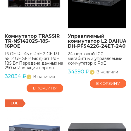
Коммутатор TRASSIR
Управляемый
TR-NS14202S-185-
коммутатор L2 DAHUA
16POE
DH-PFS4226-24ET-240
16 GE RJ-45 с РоЕ 2 GE RJ-
24-портовый 100-
45, 2 GE SFP Бюджет РоЕ
мегабитный управляемый
185 Вт Передача данных на
коммутатор с PoE
250 м Изоляция портов
34590
₽
В наличии
32834
₽
В наличии
В КОРЗИНУ
В КОРЗИНУ
EOL!