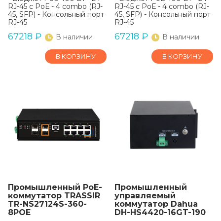
RJ-45 с РоЕ - 4 combo (RJ-
RJ-45 с РоЕ - 4 combo (RJ-
45, SFP) - Консольный порт
45, SFP) - Консольный порт
RJ-45
RJ-45
67218
₽
67218
₽
В наличии
В наличии
В КОРЗИНУ
В КОРЗИНУ
Промышленный РоЕ-
Промышленный
коммутатор TRASSIR
управляемый
TR-NS27124S-360-
коммутатор Dahua
8POE
DH-HS4420-16GT-190