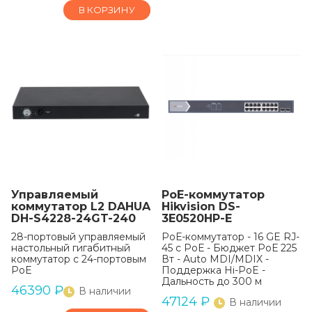
В КОРЗИНУ
Управляемый
РоЕ-коммутатор
коммутатор L2 DAHUA
Hikvision DS-
DH-S4228-24GT-240
3E0520HP-E
28-портовый управляемый
РоЕ-коммутатор - 16 GE RJ-
настольный гигабитный
45 с РоЕ - Бюджет РоЕ 225
коммутатор с 24-портовым
Вт - Auto MDI/MDIX -
PoE
Поддержка Hi-PoE -
Дальность до 300 м
46390
₽
В наличии
47124
₽
В наличии