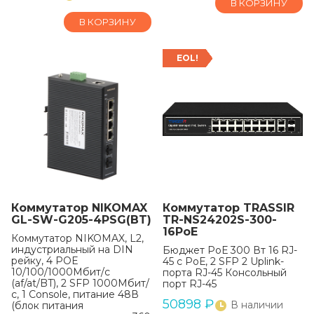
В КОРЗИНУ
В КОРЗИНУ
EOL!
Коммутатор NIKOMAX
Коммутатор TRASSIR
GL-SW-G205-4PSG(BT)
TR-NS24202S-300-
16PoE
Коммутатор NIKOMAX, L2,
индустриальный на DIN
Бюджет РоЕ 300 Вт 16 RJ-
рейку, 4 POE
45 с РоЕ, 2 SFP 2 Uplink-
10/100/1000Мбит/с
порта RJ-45 Консольный
(af/at/BT), 2 SFP 1000Мбит/
порт RJ-45
с, 1 Console, питание 48В
50898
₽
В наличии
(блок питания