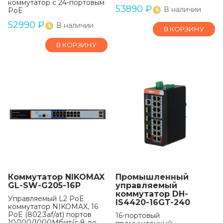
коммутатор с 24-портовым
53890
₽
В наличии
PoE
52990
₽
В наличии
В КОРЗИНУ
В КОРЗИНУ
Коммутатор NIKOMAX
Промышленный
GL-SW-G205-16P
управляемый
коммутатор DH-
Управляемый L2 PoE
IS4420-16GT-240
коммутатор NIKOMAX, 16
PoE (802.3af/at) портов
16-портовый
10/100/1000Мбит/с 8 до