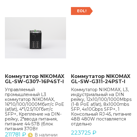
EOL!
Коммутатор NIKOMAX
Коммутатор NIKOMAX
GL-SW-G307-16P4ST-I
GL-SW-G311-24PST-I
Управляемый
Коммутатор NIKOMAX, L3,
промышленный L3
индустриальный на DIN
коммутатор NIKOMAX,
рейку, 12x10/100/1000Mbps
16*10/100/1000Мбит/с PoE
(1-8 PoE af/at), 8x1000mbs
(af/at), 4*1/2.5/10Гбит/с
SFP, 4x10Gbps SFP+, 1
SFP+, Крепление на DIN-
Консольный RJ-45, питание
рейку, 2*ввода питания,
48В 480W поставляется
питание 44-57В (блок
отдельно
питания 370Вт
223725
₽
поставляется отдельно),
211781
₽
В наличии