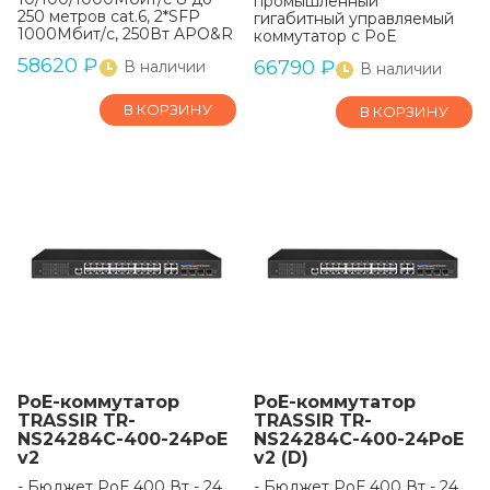
промышленный
250 метров cat.6, 2*SFP
гигабитный управляемый
1000Мбит/с, 250Вт APO&R
коммутатор с PoE
58620
₽
66790
₽
В наличии
В наличии
В КОРЗИНУ
В КОРЗИНУ
РоЕ-коммутатор
РоЕ-коммутатор
TRASSIR TR-
TRASSIR TR-
NS24284C-400-24PoE
NS24284C-400-24PoE
v2
v2 (D)
- Бюджет РоЕ 400 Вт - 24
- Бюджет РоЕ 400 Вт - 24