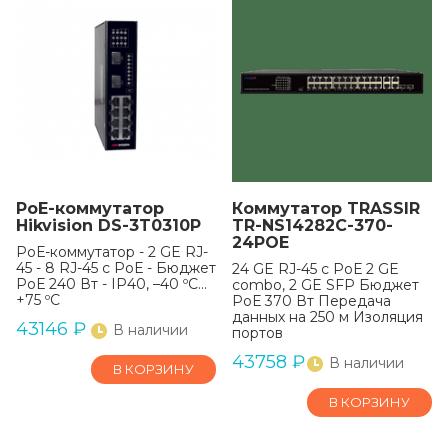
РоЕ-коммутатор
Коммутатор TRASSIR
Hikvision DS-3T0310P
TR-NS14282С-370-
24POE
РоЕ-коммутатор - 2 GE RJ-
45 - 8 RJ-45 с РоЕ - Бюджет
24 GE RJ-45 с РоЕ 2 GE
РоЕ 240 Вт - IP40, –40 ºC...
combo, 2 GE SFP Бюджет
+75 ºC
РоЕ 370 Вт Передача
данных на 250 м Изоляция
43146
₽
В наличии
портов
43758
₽
В наличии
В КОРЗИНУ
В КОРЗИНУ