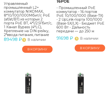
16POE
Управляемый
промышленный L2+
- Промышленный PoE
коммутатор NIKOMAX,
коммутатор - 16 портов
8*10/100/1000Мбит/с PoE
PoE 10/100/1000 (Base-TX)
(af/at/BT) из которых 2
- 2 UpLink-порта 100/1000
порта PoE BT, 4*1/2.5Гбит/с,
(Base-SX/LX) - Бюджет PoE
1 Канал Bypass (4*LC),
600 Вт - Дальность
Крепление на DIN-рейку,
передачи — до 250 м
2*ввода питания, питание
91698
₽
В наличии
44-57В (блок питания
89498
₽
В наличии
240Вт поставляется
отдельно), -40С +75С
В КОРЗИНУ
В КОРЗИНУ