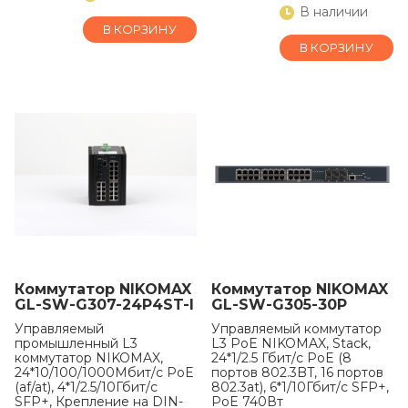
-40С +70С.
В наличии
В КОРЗИНУ
В КОРЗИНУ
Коммутатор NIKOMAX
Коммутатор NIKOMAX
GL-SW-G307-24P4ST-I
GL-SW-G305-30P
Управляемый
Управляемый коммутатор
промышленный L3
L3 PoE NIKOMAX, Stack,
коммутатор NIKOMAX,
24*1/2.5 Гбит/с PoE (8
24*10/100/1000Мбит/с PoE
портов 802.3BT, 16 портов
(af/at), 4*1/2.5/10Гбит/с
802.3at), 6*1/10Гбит/с SFP+,
SFP+, Крепление на DIN-
PoE 740Вт