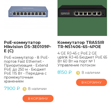
PoE-коммутатор
Коммутатор TRASSIR
Hikvision DS-3E0109P-
TR-NS1406-65-4POE
E (C)
4 GE RJ-45 с РоЕ 2 GE
uplink RJ-45 Бюджет РоЕ 65
PoE-коммутатор - 8 PoE-
Вт 60 Вт на порт № 1
портов Fast Ethernet -
Управление потоком
Приоритизация - Extend
PoE до 250 м - Бюджет
8150
₽
В наличии
РоЕ 115 Вт - Передача с
промежуточным
хранением
В КОРЗИНУ
7900
₽
В наличии
В КОРЗИНУ