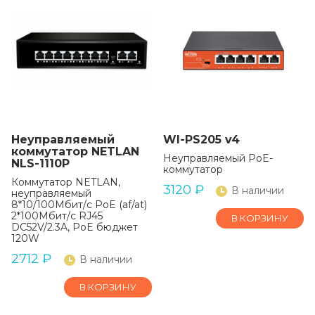
Неуправляемый
WI-PS205 v4
коммутатор NETLAN
Неуправляемый PoE-
NLS-1110P
коммутатор
Коммутатор NETLAN,
3120
₽
В наличии
неуправляемый
8*10/100Мбит/с PoE (af/at)
2*100Мбит/с RJ45
В КОРЗИНУ
DC52V/2.3A, PoE бюджет
120W
2712
₽
В наличии
В КОРЗИНУ