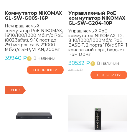
Коммутатор NIKOMAX
Управляемый PoE
GL-SW-G005-16P
коммутатор NIKOMAX
GL-SW-G204-10P
Неуправляемый
коммутатор PoE NIKOMAX,
Управляемый PoE
16*10/100/1000 Мбит/с PoE
коммутатор NIKOMAX, L2,
(802.3af/at), 9-16 порт до
8 10/1000/1000Мб/с PoE
250 метров cat6, 2*1000
BASE-T, 2 порта 1Гб/с SFP, 1
Мбит/с SFP, VLAN, 300Вт
консольный порт, бюджет
PoE 130Вт
39940
₽
В наличии
30532
₽
В наличии
В КОРЗИНУ
41824
₽
В КОРЗИНУ
EOL!