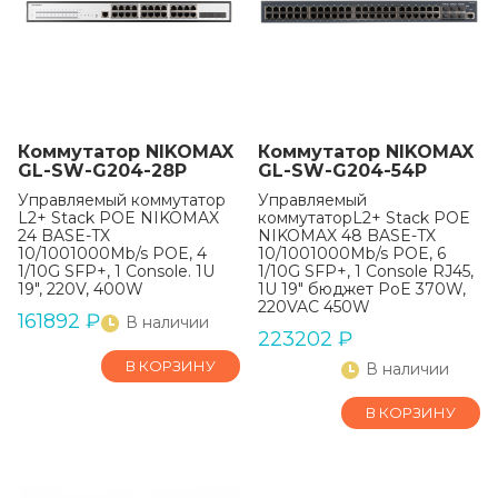
Коммутатор NIKOMAX
Коммутатор NIKOMAX
GL-SW-G204-28P
GL-SW-G204-54P
Управляемый коммутатор
Управляемый
L2+ Stack POE NIKOMAX
коммутаторL2+ Stack POE
24 BASE-TX
NIKOMAX 48 BASE-TX
10/1001000Mb/s POE, 4
10/1001000Mb/s POE, 6
1/10G SFP+, 1 Console. 1U
1/10G SFP+, 1 Console RJ45,
19", 220V, 400W
1U 19" бюджет PoE 370W,
220VAC 450W
161892
₽
В наличии
223202
₽
В КОРЗИНУ
В наличии
В КОРЗИНУ