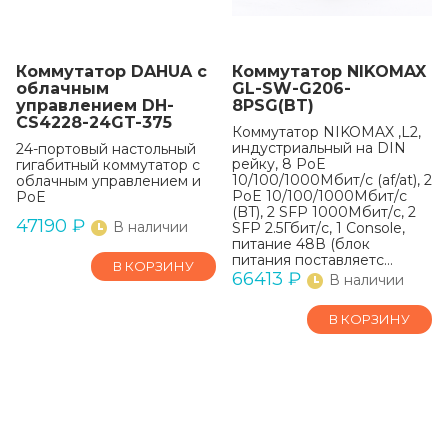
Коммутатор DAHUA с
Коммутатор NIKOMAX
облачным
GL-SW-G206-
управлением DH-
8PSG(BT)
CS4228-24GT-375
Коммутатор NIKOMAX ,L2,
индустриальный на DIN
24-портовый настольный
рейку, 8 PoE
гигабитный коммутатор с
10/100/1000Мбит/с (af/at), 2
облачным управлением и
PoE 10/100/1000Мбит/с
PoE
(BT), 2 SFP 1000Мбит/с, 2
47190
₽
В наличии
SFP 2.5Гбит/с, 1 Console,
питание 48В (блок
питания поставляетс…
В КОРЗИНУ
66413
₽
В наличии
В КОРЗИНУ