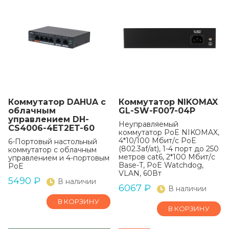
Коммутатор DAHUA с
Коммутатор NIKOMAX
облачным
GL-SW-F007-04P
управлением DH-
Неуправляемый
CS4006-4ET2ET-60
коммутатор PoE NIKOMAX,
4*10/100 Мбит/с PoE
6-Портовый настольный
(802.3af/at), 1-4 порт до 250
коммутатор с облачным
метров cat6, 2*100 Мбит/с
управлением и 4-портовым
Base-T, PoE Watchdog,
PoE
VLAN, 60Вт
5490
₽
В наличии
6067
₽
В наличии
В КОРЗИНУ
В КОРЗИНУ