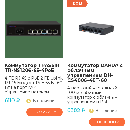
EOL!
Коммутатор TRASSIR
Коммутатор DAHUA с
TR-NS1206-65-4PoE
облачным
управлением DH-
4 FE RJ-45 с РоЕ 2 FE uplink
CS4006-4ET-60
RJ-45 Бюджет РоЕ 65 Вт 60
Вт на порт № 4
4-портовый настольный
Управление потоком
100-мегабитный
коммутатор с облачным
6110
₽
В наличии
управлением и PoE
6389
₽
В наличии
В КОРЗИНУ
В КОРЗИНУ