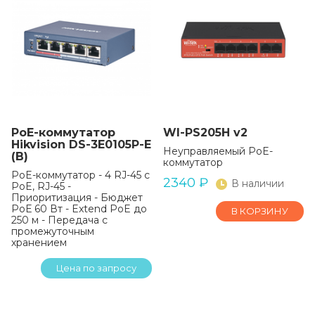
PoE-коммутатор
WI-PS205H v2
Hikvision DS-3E0105P-E
Неуправляемый PoE-
(B)
коммутатор
PoE-коммутатор - 4 RJ-45 с
2340
₽
В наличии
PoE, RJ-45 -
Приоритизация - Бюджет
РоЕ 60 Вт - Extend PoE до
В КОРЗИНУ
250 м - Передача с
промежуточным
хранением
Цена по запросу