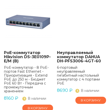
PoE-коммутатор
Неуправляемый
Hikvision DS-3E0109P-
коммутатор DAHUA
E/M (B)
DH-PFS3006-4GT-60
PoE-коммутатор - 8 PoE-
6-портовый
портов Fast Ethernet -
неуправляемый
Приоритизация - Extend
гигабитный настольный
PoE до 250 м - Бюджет
коммутатор с 4 портами
РоЕ 60 Вт - Передача с
PoE
промежуточным
8690
₽
В наличии
хранением
8160
₽
В наличии
В КОРЗИНУ
В КОРЗИНУ