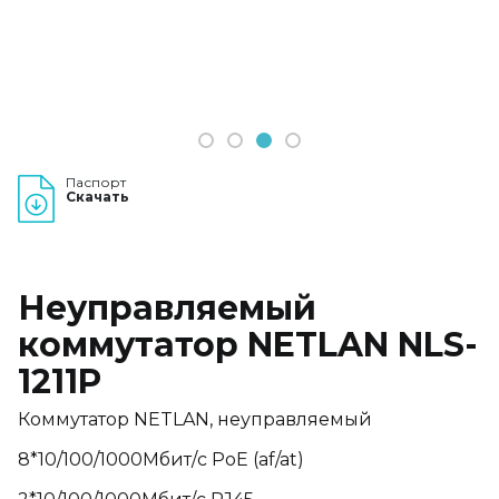
1
2
3
4
Паспорт
Скачать
Неуправляемый
коммутатор NETLAN NLS-
1211P
Коммутатор NETLAN, неуправляемый
8*10/100/1000Мбит/с PoE (af/at)