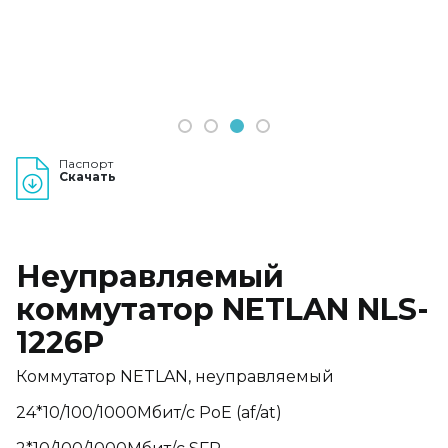
1
2
3
4
Паспорт
Скачать
Неуправляемый
коммутатор NETLAN NLS-
1226P
Коммутатор NETLAN, неуправляемый
24*10/100/1000Мбит/с PoE (af/at)