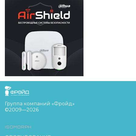
FreudGroup
Группа компаний «Фройд»
©2009—2026
ISOMORPH