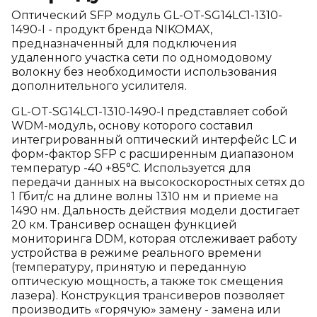
Оптический SFP модуль GL-OT-SG14LC1-1310-
1490-I - продукт бренда NIKOMAX,
предназначенный для подключения
удаленного участка сети по одномодовому
волокну без необходимости использования
дополнительного усилителя.
GL-OT-SG14LC1-1310-1490-I представляет собой
WDM-модуль, основу которого составил
интегрированный оптический интерфейс LC и
форм-фактор SFP
c расширенным диапазоном
температур -40 +85°C
. Используется для
передачи данных на высокоскоростных сетях до
1 Гбит/с на длине волны 1310 нм и приеме на
1490 нм. Дальность действия модели достигает
20 км. Трансивер оснащен функцией
мониторинга DDM, которая отслеживает работу
устройства в режиме реального времени
(температуру, принятую и переданную
оптическую мощность, а также ток смещения
лазера). Конструкция трансиверов позволяет
производить «горячую» замену - замена или