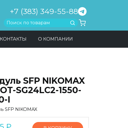
+7 (383) 349-55-88
Найти
КОНТАКТЫ
О КОМПАНИИ
дуль SFP NIKOMAX
OT-SG24LC2-1550-
0-I
ь SFP NIKOMAX
5
₽