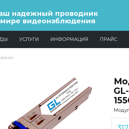
аш надежный проводник
 мире видеонаблюдения
НДЫ
УСЛУГИ
ИНФОРМАЦИЯ
ПРАЙС
ование
Мо
GL-
155
Модул
Previous
Next
317