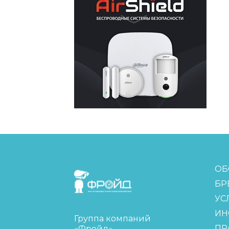
FreudGroup
ОБ
БР
УС
ИН
Группа компаний
ПР
«Фройд»