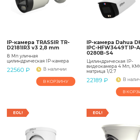
IP-камера TRASSIR TR-
IP-камера Dahua D
D2181IR3 v3 2,8 mm
IPC-HFW3449T1P-A
0280B-S4
8 Мп уличная
цилиндрическая IP-камера
Цилиндрическая IP-
видеокамера 4 Мп, К
В наличии
22560
₽
матрица 1/2.7
В нали
22189
₽
В КОРЗИНУ
В КОРЗ
EOL!
EOL!