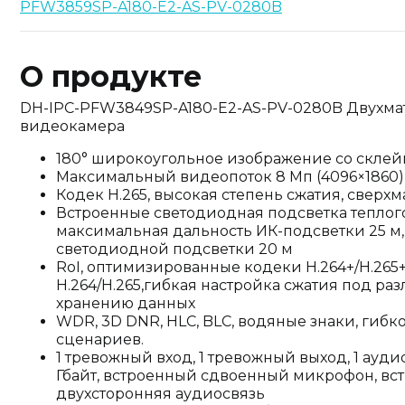
PFW3859SP-A180-E2-AS-PV-0280B
О продукте
DH-IPC-PFW3849SP-A180-E2-AS-PV-0280B Двухма
видеокамера
180° широкоугольное изображение со скле
Максимальный видеопоток 8 Мп (4096×1860) 
Кодек H.265, высокая степень сжатия, свер
Встроенные светодиодная подсветка теплого
максимальная дальность ИК-подсветки 25 м
светодиодной подсветки 20 м
RoI, оптимизированные кодеки H.264+/H.265
H.264/H.265,гибкая настройка сжатия под ра
хранению данных
WDR, 3D DNR, HLC, BLC, водяные знаки, гиб
сценариев.
1 тревожный вход, 1 тревожный выход, 1 ауди
Гбайт, встроенный сдвоенный микрофон, вс
двухсторонняя аудиосвязь