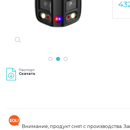
43
Previous
Next
1
2
3
Паспорт
Скачать
Внимание, продукт снят с производства. З