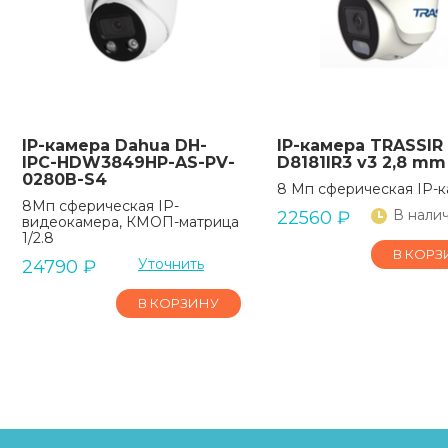
IP-камера Dahua DH-
IP-камера TRASSIR
IPC-HDW3849HP-AS-PV-
D8181IR3 v3 2,8 mm
0280B-S4
8 Мп сферическая IP-
8Мп сферическая IP-
В нали
22560
₽
видеокамера, КМОП-матрица
1/2.8
В КОРЗ
Уточнить
24790
₽
В КОРЗИНУ