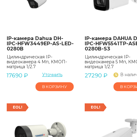
IP-камера Dahua DH-
IP-камера DAHUA D
IPC-HFW3449EP-AS-LED-
IPC-HFW5541TP-AS
0280B
0280B-S3
Цилиндрическая IP-
Цилиндрическая IP-
видеокамера 4 Мп, КМОП-
видеокамера 5 Мп, КМ
матрица 1/2.7
матрица 1/2.7
Уточнить
В нали
17690
₽
27290
₽
В КОРЗИНУ
В КОРЗ
EOL!
EOL!