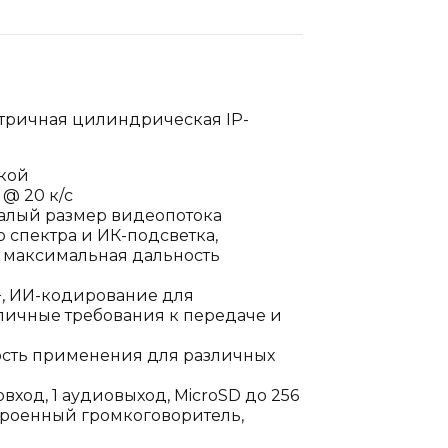
тричная цилиндрическая IP-
йкой
@ 20 к/с
хмалый размер видеопотока
 спектра и ИК-подсветка,
, максимальная дальность
+, ИИ-кодирование для
зличные требования к передаче и
кость применения для различных
овход, 1 аудиовыход, MicroSD до 256
троенный громкоговоритель,