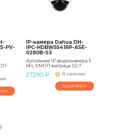
H-
IP-камера Dahua DH-
S-PV-
IPC-HDBW5541RP-ASE-
0280B-S3
Купольная IP-видеокамера 5
МОП-
Мп, КМОП-матрица 1/2.7
В наличии
27290
₽
чии
В КОРЗИНУ
ИНУ