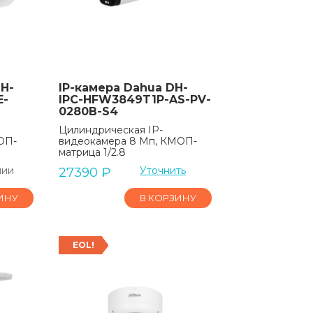
H-
IP-камера Dahua DH-
E-
IPC-HFW3849T1P-AS-PV-
0280B-S4
Цилиндрическая IP-
ОП-
видеокамера 8 Мп, КМОП-
матрица 1/2.8
чии
Уточнить
27390
₽
ИНУ
В КОРЗИНУ
EOL!