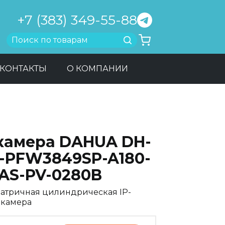
+7 (383) 349-55-88
Найти
КОНТАКТЫ
О КОМПАНИИ
-камера DAHUA DH-
C-PFW3849SP-A180-
-AS-PV-0280B
атричная цилиндрическая IP-
камера