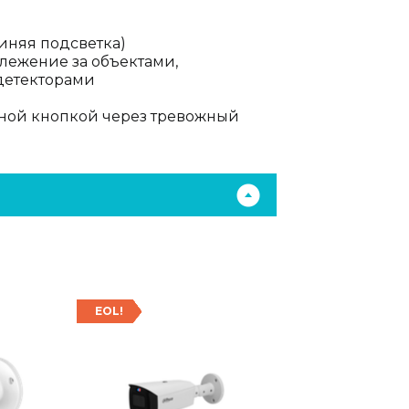
синяя подсветка)
лежение за объектами,
детекторами
ной кнопкой через тревожный
EOL!