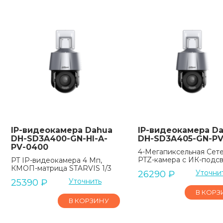
IP-видеокамера Dahua
IP-видеокамера D
DH-SD3A400-GN-HI-A-
DH-SD3A405-GN-PV
PV-0400
4-Мегапиксельная Сет
PTZ-камера с ИК-подс
PT IP-видеокамера 4 Мп,
КМОП-матрица STARVIS 1/3
Уточни
26290
₽
Уточнить
25390
₽
В КОРЗ
В КОРЗИНУ