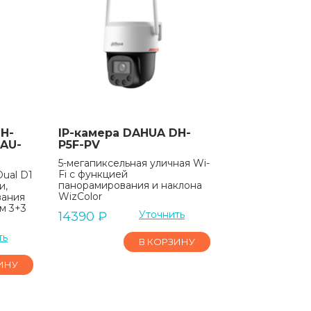
H-
IP-камера DAHUA DH-
EAU-
P5F-PV
5-мегапиксельная уличная Wi-
Fi с функцией
Dual D1
панорамирования и наклона
и,
WizColor
вания
м 3+3
Уточнить
14390
₽
ть
В КОРЗИНУ
ИНУ