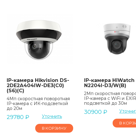
IP-камера Hikvision DS-
IP-камера HiWatch
2DE2A404IW-DE3(C0)
N2204I-D3/W(B)
(S6)(C)
2Мп скоростная повор
IP-камера c WiFi и EXIR
4Мп скоростная поворотная
подсветкой до 30м
IP-камера с ИК-подсветкой
до 20м
Уточни
30900
₽
Уточнить
29780
₽
В КОРЗ
В КОРЗИНУ