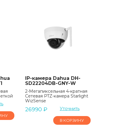
ahua
IP-камера Dahua DH-
1
SD22204DB-GNY-W
евая
2-Мегапиксельная 4-кратная
веткой
Сетевая PTZ-камера Starlight
WizSense
ть
Уточнить
26990
₽
ИНУ
В КОРЗИНУ