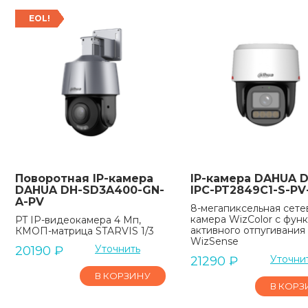
EOL!
Поворотная IP-камера
IP-камера DAHUA D
DAHUA DH-SD3A400-GN-
IPC-PT2849C1-S-PV
A-PV
8-мегапиксельная сете
камера WizColor с фун
PT IP-видеокамера 4 Мп,
активного отпугивания
КМОП-матрица STARVIS 1/3
WizSense
Уточнить
20190
₽
Уточни
21290
₽
В КОРЗИНУ
В КОРЗ