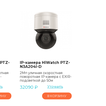
 PTZ-
IP-камера HiWatch PTZ-
N3A204I-D
отная
2Мп уличная скоростная
-
поворотная IP-камера c EXIR-
подсветкой до 50м
ть
Уточнить
32090
₽
ИНУ
В КОРЗИНУ