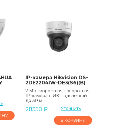
AHUA
IP-камера Hikvision DS-
Y
2DE2204IW-DE3(S6)(B)
2 Мп скоростная поворотная
IP-камера с ИК-подсветкой
до 30 м
ть
Уточнить
28350
₽
ИНУ
В КОРЗИНУ