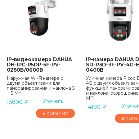
IP-видеокамера DAHUA
IP-камера DAHUA D
DH-IPC-P5DP-5F-PV-
SD-P3D-3F-PV-4G-
0280B/0600B
0400B
Наружная Wi-Fi камера с
Уличная камера Picoo 
двумя объективами для
4G с двумя объективам
панорамирования и наклона 5
функцией панорамиро
+ 5 Мп
и наклона, разрешение
МП
Уточнить
13890
₽
Уточни
14190
₽
В КОРЗИНУ
В КОРЗ