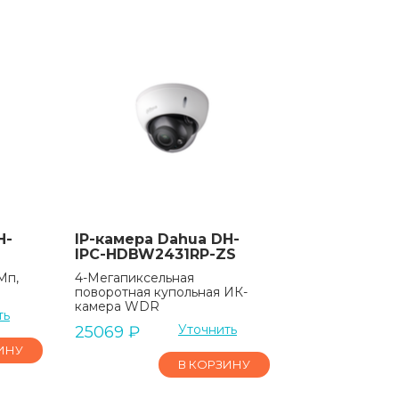
H-
IP-камера Dahua DH-
IPC-HDBW2431RP-ZS
Мп,
4-Мегапиксельная
поворотная купольная ИК-
камера WDR
ть
Уточнить
25069
₽
ИНУ
В КОРЗИНУ