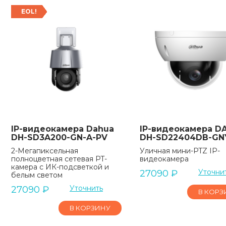
EOL!
IP-видеокамера Dahua
IP-видеокамера D
DH-SD3A200-GN-A-PV
DH-SD22404DB-GN
2-Мегапиксельная
Уличная мини-PTZ IP-
полноцветная сетевая PT-
видеокамера
камера с ИК-подсветкой и
Уточни
27090
₽
белым светом
Уточнить
27090
₽
В КОРЗ
В КОРЗИНУ