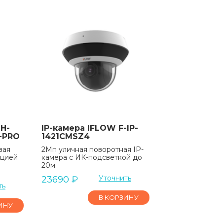
H-
IP-камера IFLOW F-IP-
-PRO
1421CMSZ4
вая
2Мп уличная поворотная IP-
кцией
камера c ИК-подсветкой до
20м
Уточнить
23690
₽
ть
В КОРЗИНУ
ИНУ