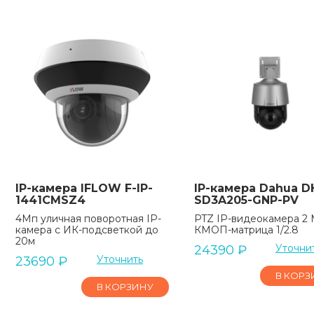
IP-камера IFLOW F-IP-
IP-камера Dahua D
1441CMSZ4
SD3A205-GNP-PV
4Мп уличная поворотная IP-
PTZ IP-видеокамера 2 
камера c ИК-подсветкой до
КМОП-матрица 1/2.8
20м
Уточни
24390
₽
Уточнить
23690
₽
В КОРЗ
В КОРЗИНУ