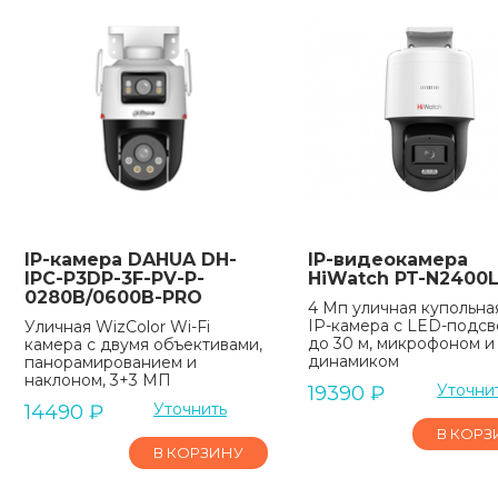
IP-камера DAHUA DH-
IP-видеокамера
IPC-P3DP-3F-PV-P-
HiWatch PT-N2400
0280B/0600B-PRO
4 Мп уличная купольна
IP-камера с LED-подсв
Уличная WizColor Wi-Fi
до 30 м, микрофоном и
камера с двумя объективами,
динамиком
панорамированием и
наклоном, 3+3 МП
Уточни
19390
₽
Уточнить
14490
₽
В КОРЗ
В КОРЗИНУ