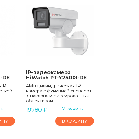
IP-видеокамера
L-DE
HiWatch PT-Y2400I-DE
я PT
4Мп цилиндрическая IP-
еткой
камера с функцией «поворот
+ наклон» и фиксированным
объективом
ть
Уточнить
19780
₽
ИНУ
В КОРЗИНУ