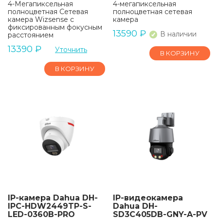
4-Мегапиксельная
4-мегапиксельная
полноцветная Сетевая
полноцветная сетевая
камера Wizsense с
камера
фиксированным фокусным
13590
₽
В наличии
расстоянием
13390
₽
Уточнить
В КОРЗИНУ
В КОРЗИНУ
IP-камера Dahua DH-
IP-видеокамера
IPC-HDW2449TP-S-
Dahua DH-
LED-0360B-PRO
SD3C405DB-GNY-A-PV