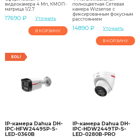
видеокамера 4 Мп, КМОП-
полноцветная Сетевая
матрица 1/2.7
камера Wizsense с
фиксированным фокусным
17690
₽
Уточнить
расстоянием
14890
₽
Уточнить
В КОРЗИНУ
В КОРЗИНУ
EOL!
IP-камера Dahua DH-
IP-камера Dahua DH-
IPC-HFW2449SP-S-
IPC-HDW2449TP-S-
LED-0360B
LED-0280B-PRO