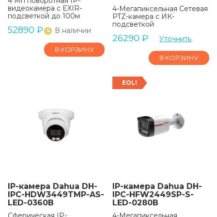
4 Мп поворотная IP-
видеокамера с EXIR-
4-Мегапиксельная Сетевая
подсветкой до 100м
PTZ-камера с ИК-
подсветкой
52890
₽
В наличии
26290
₽
Уточнить
В КОРЗИНУ
В КОРЗИНУ
EOL!
IP-камера Dahua DH-
IP-камера Dahua DH-
IPC-HDW3449TMP-AS-
IPC-HFW2449SP-S-
LED-0360B
LED-0280B
Сферическая IP-
4-Мегапиксельная