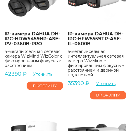
IP-камера DAHUA DH-
IP-камера DAHUA DH-
IPC-HDW5459HP-ASE-
IPC-HFW5559TP-ASE-
PV-0360B-PRO
IL-0600B
4-мегапиксельная сетевая
5-мегапиксельная
камера WizMind WizColor с
интеллектуальная сетевая
фиксированным фокусным
камера WizMind с
расстоянием
фиксированным фокусным
расстоянием и двойной
42390
₽
Уточнить
подсветкой
35390
₽
Уточнить
В КОРЗИНУ
В КОРЗИНУ