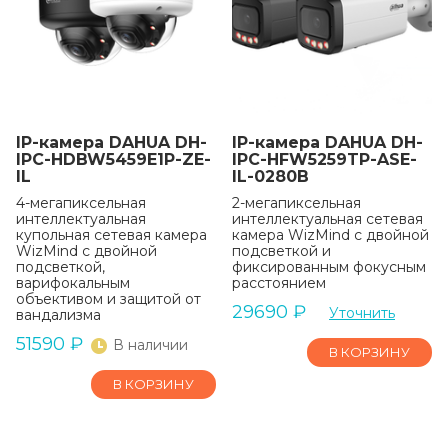
IP-камера DAHUA DH-
IP-камера DAHUA DH-
IPC-HDBW5459E1P-ZE-
IPC-HFW5259TP-ASE-
IL
IL-0280B
4-мегапиксельная
2-мегапиксельная
интеллектуальная
интеллектуальная сетевая
купольная сетевая камера
камера WizMind с двойной
WizMind с двойной
подсветкой и
подсветкой,
фиксированным фокусным
варифокальным
расстоянием
объективом и защитой от
29690
₽
Уточнить
вандализма
51590
₽
В наличии
В КОРЗИНУ
В КОРЗИНУ