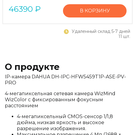
46390
₽
В КОРЗИНУ
Удаленный склад 5-7 дней
11 шт.
О продукте
IP-камера DAHUA DH-IPC-HFW5459T1P-ASE-PV-
PRO
4-мегапиксельная сетевая камера WizMind
WizColor с фиксированным фокусным
расстоянием
4-мегапиксельный CMOS-сенсор 1/1,8
дюйма, низкая яркость и высокое
разрешение изображения.
Максимальное разрешение 4 Мп (2688 ×