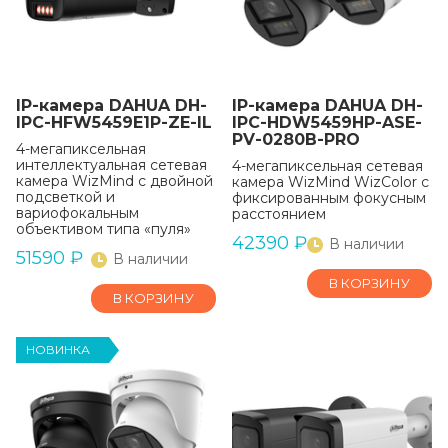
IP-камера DAHUA DH-
IP-камера DAHUA DH-
IPC-HFW5459E1P-ZE-IL
IPC-HDW5459HP-ASE-
PV-0280B-PRO
4-мегапиксельная
интеллектуальная сетевая
4-мегапиксельная сетевая
камера WizMind с двойной
камера WizMind WizColor с
подсветкой и
фиксированным фокусным
вариофокальным
расстоянием
объективом типа «пуля»
42390
₽
В наличии
51590
₽
В наличии
В КОРЗИНУ
В КОРЗИНУ
НОВИНКА