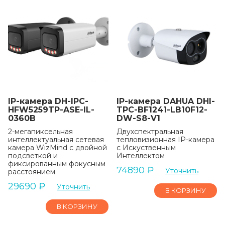
IP-камера DH-IPC-
IP-камера DAHUA DHI-
HFW5259TP-ASE-IL-
TPC-BF1241-LB10F12-
0360B
DW-S8-V1
2-мегапиксельная
Двухспектральная
интеллектуальная сетевая
тепловизионная IP-камера
камера WizMind с двойной
с Искуственным
подсветкой и
Интеллектом
фиксированным фокусным
74890
₽
Уточнить
расстоянием
29690
₽
Уточнить
В КОРЗИНУ
В КОРЗИНУ