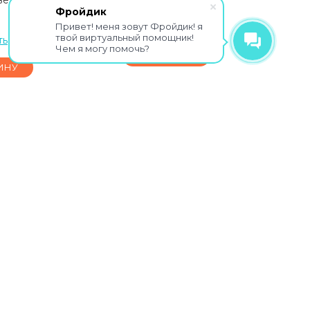
технологией SharpSense
Фройдик
Привет! меня зовут Фройдик! я
Уточнить
16490
₽
твой виртуальный помощник!
ть
Чем я могу помочь?
В КОРЗИНУ
ИНУ
 DS-
IP-камера Hikvision DS-
.8
2CD3556G2-IS (С) (4 мм)
IP-камера - 5 Мп, микрофон -