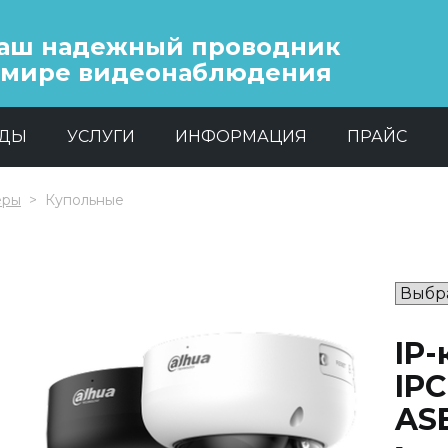
аш надежный проводник
 мире видеонаблюдения
НДЫ
УСЛУГИ
ИНФОРМАЦИЯ
ПРАЙС
еры
Купольные
IP
IP
ASE