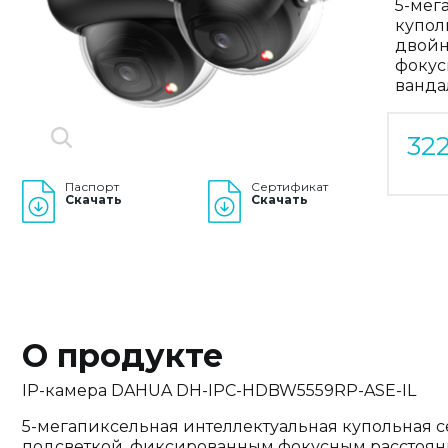
5-мег
купол
двойн
фокус
ванда
32
Паспорт
Сертификат
Скачать
Скачать
О продукте
IP-камера DAHUA DH-IPC-HDBW5559RP-ASE-IL
5-мегапиксельная интеллектуальная купольная с
подсветкой, фиксированным фокусным расстоян