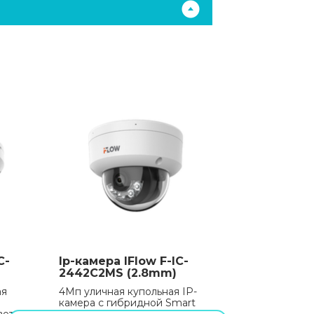
C-
Ip-камера IFlow F-IC-
2442C2MS (2.8mm)
ая
4Мп уличная купольная IP-
камера с гибридной Smart
веткой
подсветкой до 30м и