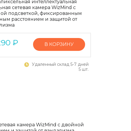
апиксельная интеллектуальная
ьная сетевая камера WizMind с
ой подсветкой, фиксированным
ным расстоянием и защитой от
лизма
290
₽
В КОРЗИНУ
Удаленный склад 5-7 дней
5 шт.
етевая камера WizMind с двойной
ием и защитой от вандализма