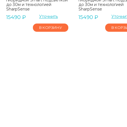
до 30м и технологией
до 30м и технологией
SharpSense
SharpSense
Уточнить
Уточни
15490
₽
15490
₽
В КОРЗИНУ
В КОРЗ
Ip-камера IFlow F-IC-
IP-камера Hikvision
2442C2MS (4mm)
2CD3556G2-IS (С) (2
мм)
4Мп уличная купольная IP-