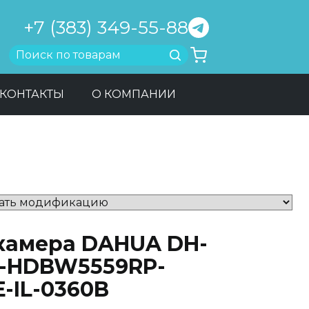
+7 (383) 349-55-88
Найти
КОНТАКТЫ
О КОМПАНИИ
-камера DAHUA DH-
C-HDBW5559RP-
-IL-0360B