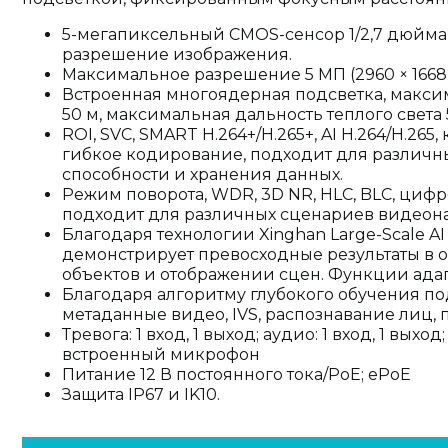
5-мегапиксельный CMOS-сенсор 1/2,7 дюйма,
разрешение изображения.
Максимальное разрешение 5 МП (2960 × 1668)
Встроенная многоядерная подсветка, макси
50 м, максимальная дальность теплого света 
ROI, SVC, SMART H.264+/H.265+, AI H.264/H.26
гибкое кодирование, подходит для различн
способности и хранения данных.
Режим поворота, WDR, 3D NR, HLC, BLC, циф
подходит для различных сценариев видеон
Благодаря технологии Xinghan Large-Scale AI 
демонстрирует превосходные результаты в 
объектов и отображении сцен. Функции ада
Благодаря алгоритму глубокого обучения по
метаданные видео, IVS, распознавание лиц, п
Тревога: 1 вход, 1 выход; аудио: 1 вход, 1 выхо
встроенный микрофон
Питание 12 В постоянного тока/PoE; ePoE
Защита IP67 и IK10.