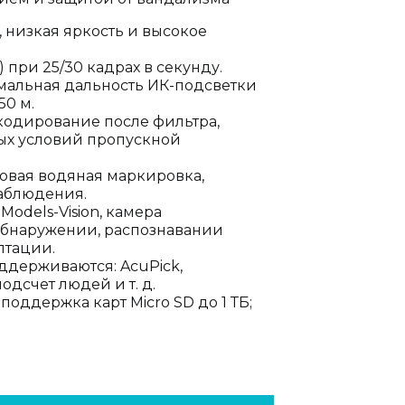
 низкая яркость и высокое
 при 25/30 кадрах в секунду.
мальная дальность ИК-подсветки
50 м.
5, кодирование после фильтра,
ых условий пропускной
ровая водяная маркировка,
аблюдения.
Models-Vision, камера
обнаружении, распознавании
птации.
ддерживаются: AcuPick,
одсчет людей и т. д.
д; поддержка карт Micro SD до 1 ТБ;