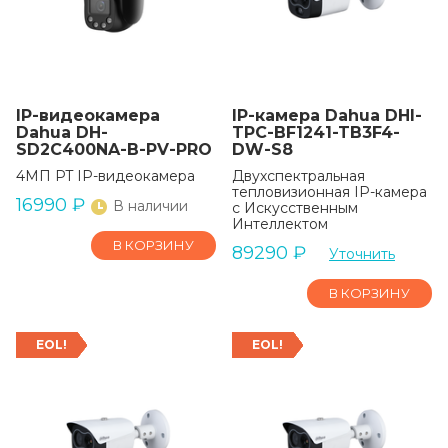
IP-видеокамера
IP-камера Dahua DHI-
Dahua DH-
TPC-BF1241-TB3F4-
SD2C400NA-B-PV-PRO
DW-S8
4МП PT IP-видеокамера
Двухспектральная
тепловизионная IP-камера
16990
₽
В наличии
с Искусственным
Интеллектом
В КОРЗИНУ
89290
₽
Уточнить
В КОРЗИНУ
EOL!
EOL!