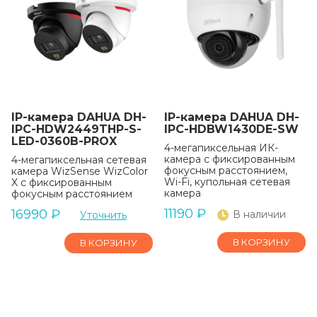
IP-камера DAHUA DH-
IP-камера DAHUA DH-
IPC-HDW2449THP-S-
IPC-HDBW1430DE-SW
LED-0360B-PROX
4-мегапиксельная ИК-
камера с фиксированным
4-мегапиксельная сетевая
фокусным расстоянием,
камера WizSense WizColor
Wi-Fi, купольная сетевая
X с фиксированным
камера
фокусным расстоянием
11190
₽
16990
₽
В наличии
Уточнить
В КОРЗИНУ
В КОРЗИНУ