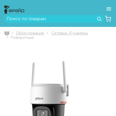
Ме
Найти
Оборудование
Сетевые IP-камеры
Главная
Поворотные
Previous
Next