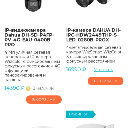
IP-видеокамера
IP-камера DAHUA DH-
Dahua DH-SD-P4FP-
IPC-HDW2449THP-S-
PV-4G-EAU-0400B-
LED-0280B-PROX
PRO
4-мегапиксельная сетевая
камера WizSense WizColor
4 Мп уличная сетевая
X с фиксированным
поворотная IP-камера
фокусным расстоянием
Wizcolor с фиксированным
фокусным расстоянием 4G
16990
₽
Уточнить
с функцией
панорамирования и
наклона
В КОРЗИНУ
14390
₽
В наличии
В КОРЗИНУ
НОВИНКА