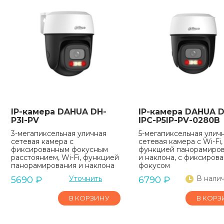
IP-камера DAHUA DH-
IP-камера DAHUA D
P3I-PV
IPC-P5IP-PV-0280B
3-мегапиксельная уличная
5-мегапиксельная улич
сетевая камера с
сетевая камера с Wi-Fi,
фиксированным фокусным
функцией панорамиро
расстоянием, Wi-Fi, функцией
и наклона, с фиксиров
панорамирования и наклона
фокусом
Уточнить
В нали
5690
₽
6790
₽
В КОРЗИНУ
В КОРЗ