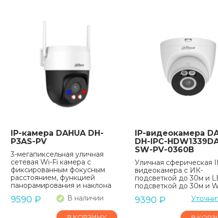
IP-камера DAHUA DH-
IP-видеокамера D
P3AS-PV
DH-IPC-HDW1339DA
SW-PV-0360B
3-мегапиксельная уличная
сетевая Wi-Fi камера с
Уличная сферическая I
фиксированным фокусным
видеокамера с ИК-
расстоянием, функцией
подсветкой до 30м и L
панорамирования и наклона
подсветкой до 30м и Wi
В наличии
9590
₽
Уточни
9390
₽
В КОРЗИНУ
В КОРЗ