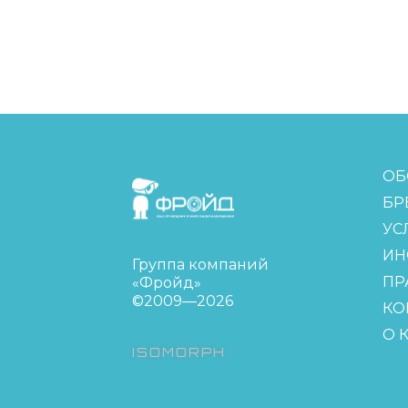
FreudGroup
ОБ
БР
УС
ИН
Группа компаний
ПР
«Фройд»
©2009—2026
КО
О 
ISOMORPH