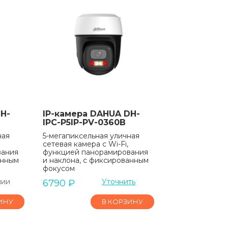
H-
IP-камера DAHUA DH-
IPC-P5IP-PV-0360B
ная
5-мегапиксельная уличная
сетевая камера с Wi-Fi,
вания
функцией панорамирования
анным
и наклона, с фиксированным
фокусом
чии
Уточнить
6790
₽
ИНУ
В КОРЗИНУ