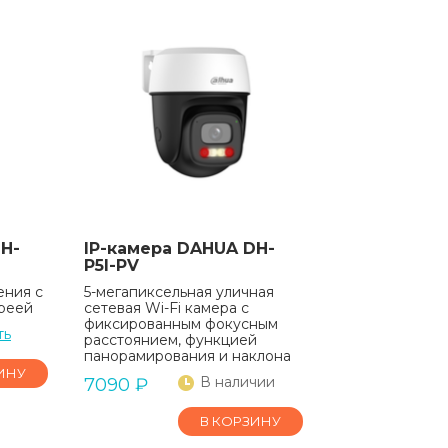
H-
IP-камера DAHUA DH-
P5I-PV
ения с
5-мегапиксельная уличная
ареей
сетевая Wi-Fi камера с
фиксированным фокусным
ть
расстоянием, функцией
панорамирования и наклона
ИНУ
В наличии
7090
₽
В КОРЗИНУ