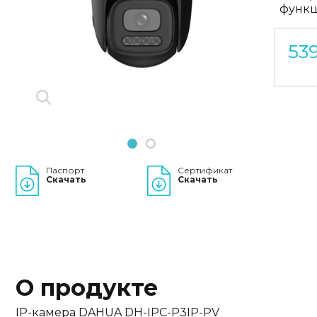
функц
Previous
Next
53
1
2
Паспорт
Сертификат
Скачать
Скачать
О продукте
IP-камера DAHUA DH-IPC-P3IP-PV