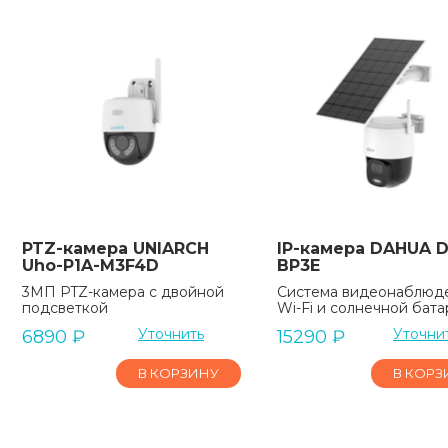
PTZ-камера UNIARCH
IP-камера DAHUA D
Uho-P1A-M3F4D
BP3E
3МП PTZ-камера с двойной
Система видеонаблюд
подсветкой
Wi-Fi и солнечной бат
Уточнить
Уточни
6890
₽
15290
₽
В КОРЗИНУ
В КОРЗ