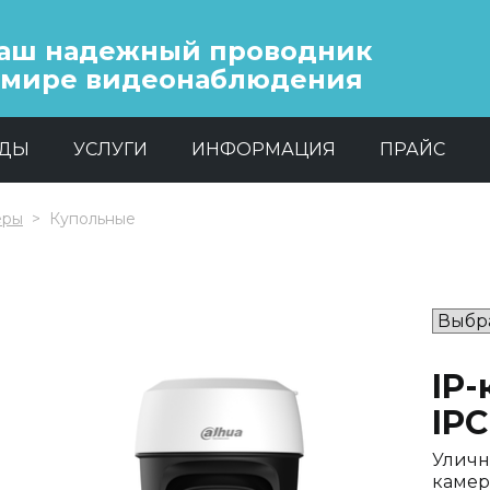
аш надежный проводник
 мире видеонаблюдения
НДЫ
УСЛУГИ
ИНФОРМАЦИЯ
ПРАЙС
еры
Купольные
IP
IPC
Уличн
камер