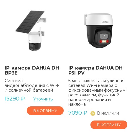
IP-камера DAHUA DH-
IP-камера DAHUA DH-
BP3E
P5I-PV
Система
5-мегапиксельная уличная
видеонаблюдения с Wi-Fi
сетевая Wi-Fi камера с
и солнечной батареей
фиксированным фокусным
расстоянием, функцией
15290
₽
Уточнить
панорамирования и
наклона
В КОРЗИНУ
7090
₽
В наличии
В КОРЗИНУ