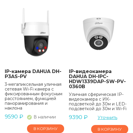
IP-камера DAHUA DH-
IP-видеокамера
P3AS-PV
DAHUA DH-IPC-
HDW1339DAP-SW-PV-
3-мегапиксельная уличная
0360B
сетевая Wi-Fi камера с
фиксированным фокусным
Уличная сферическая IP-
расстоянием, функцией
видеокамера с ИК-
панорамирования и
подсветкой до 30м и LED-
наклона
подсветкой до 30м и Wi-Fi
9590
₽
9390
₽
В наличии
Уточнить
В КОРЗИНУ
В КОРЗИНУ