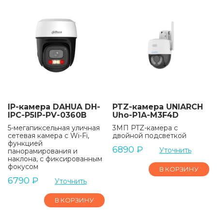
IP-камера DAHUA DH-
PTZ-камера UNIARCH
IPC-P5IP-PV-0360B
Uho-P1A-M3F4D
5-мегапиксельная уличная
3МП PTZ-камера с
сетевая камера с Wi-Fi,
двойной подсветкой
функцией
6890
₽
Уточнить
панорамирования и
наклона, с фиксированным
фокусом
В КОРЗИНУ
6790
₽
Уточнить
В КОРЗИНУ