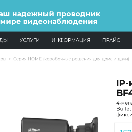
аш надежный проводник
 мире видеонаблюдения
НДЫ
УСЛУГИ
ИНФОРМАЦИЯ
ПРАЙС
еры
Серия HOME (коробочные решения для дома и дачи)
IP
BF
4-мег
Bulle
фикси