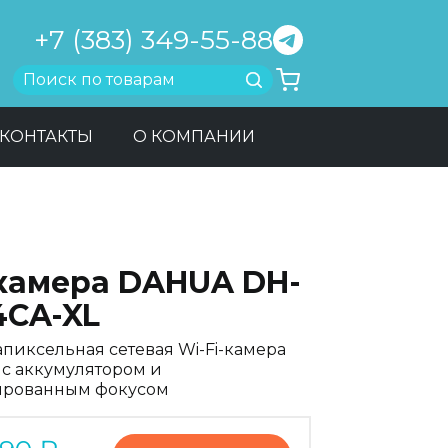
+7 (383) 349-55-88
Найти
КОНТАКТЫ
О КОМПАНИИ
-камера DAHUA DH-
4CA-XL
апиксельная сетевая Wi-Fi-камера
t с аккумулятором и
рованным фокусом