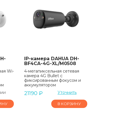
H-
IP-камера DAHUA DH-
BF4CA-4G-XL/M0508
вая Wi-
4-мегапиксельная сетевая
камера 4G Bullet с
фиксированным фокусом и
ом
аккумулятором
чии
Уточнить
21190
₽
ИНУ
В КОРЗИНУ