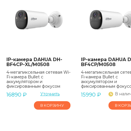
IP-камера DAHUA DH-
IP-камера DAHUA D
BF4CP-XL/M0508
BF4CP/M0508
4-мегапиксельная сетевая Wi-
4-мегапиксельная сете
Fi-камера Bullet с
Fi-камера Bullet с
аккумулятором и
аккумулятором и
фиксированным фокусом
фиксированным фокус
Уточнить
В нали
16890
₽
15990
₽
В КОРЗИНУ
В КОРЗ