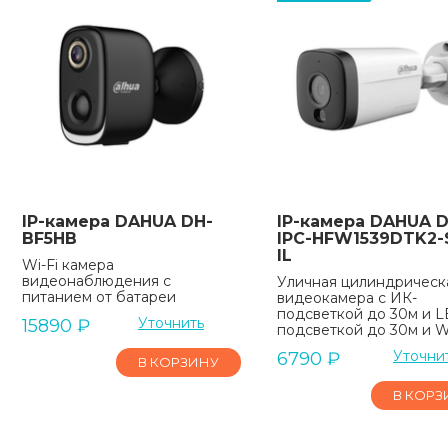
IP-камера DAHUA DH-
IP-камера DAHUA D
BF5HB
IPC-HFW1539DTK2
IL
Wi-Fi камера
видеонаблюдения с
Уличная цилиндрическа
питанием от батареи
видеокамера с ИК-
подсветкой до 30м и L
Уточнить
15890
₽
подсветкой до 30м и Wi
Уточни
6790
₽
В КОРЗИНУ
В КОРЗ