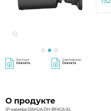
15
Previous
Next
1
2
3
Паспорт
Сертификат
Скачать
Скачать
О продукте
IP-камера DAHUA DH-BF4CA-XL