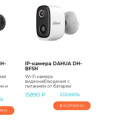
H-
IP-камера DAHUA DH-
BF5H
вая
Wi-Fi камера
видеонаблюдения с
ом и
питанием от батареи
Уточнить
15890
₽
ть
В КОРЗИНУ
ИНУ