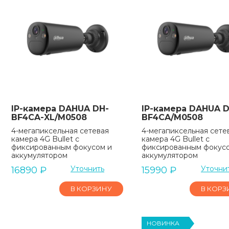
IP-камера DAHUA DH-
IP-камера DAHUA D
BF4CA-XL/M0508
BF4CA/M0508
4-мегапиксельная сетевая
4-мегапиксельная сете
камера 4G Bullet с
камера 4G Bullet с
фиксированным фокусом и
фиксированным фокус
аккумулятором
аккумулятором
Уточнить
Уточни
16890
₽
15990
₽
В КОРЗИНУ
В КОРЗ
НОВИНКА