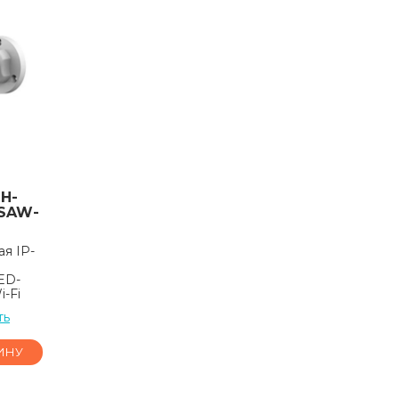
H-
-SAW-
я IP-
ED-
-Fi
ть
ИНУ