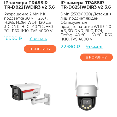
IP-камера TRASSIR
IP-камера TRASSIR
TR-D8221WDIR3 v2 3.6
TR-D8251WDIR3 v2 3.6
Разрешение 2 Мп ИК-
5 Мп (2592×1920) Детекция
подсветка 30 м H.265+,
лиц, подсчет людей
H.265, H.264 WDR 120 дБ,
Обнаружение
3D DNR, BLC –40 °C… +60
праздношатания WDR 120
°C, IP66, IK10, TVS 4000 V
дБ, 3D DNR, BLC, ROI,
Defog –40 °C… +60 °C, IP66,
18990
₽
Уточнить
IK10, TVS 4000 V
22380
₽
Уточнить
В КОРЗИНУ
В КОРЗИНУ