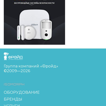
FreudGroup
Группа компаний «Фройд»
©2009—2026
ISOMORPH
ОБОРУДОВАНИЕ
БРЕНДЫ