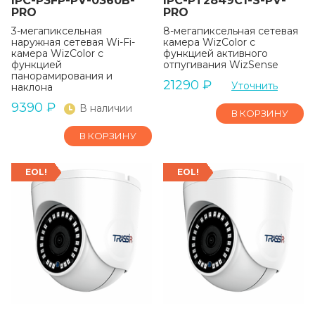
IPC-P3FP-PV-0360B-
IPC-PT2849C1-S-PV-
PRO
PRO
3-мегапиксельная
8-мегапиксельная сетевая
наружная сетевая Wi-Fi-
камера WizColor с
камера WizColor с
функцией активного
функцией
отпугивания WizSense
панорамирования и
21290
₽
Уточнить
наклона
9390
₽
В наличии
В КОРЗИНУ
В КОРЗИНУ
EOL!
EOL!