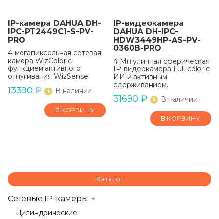
IP-камера DAHUA DH-
IP-видеокамера
IPC-PT2449C1-S-PV-
DAHUA DH-IPC-
PRO
HDW3449HP-AS-PV-
0360B-PRO
4-мегапиксельная сетевая
камера WizColor с
4 Mп уличная сферическая
функцией активного
IP-видеокамера Full-color с
отпугивания WizSense
ИИ и активным
сдерживанием.
13390
₽
В наличии
31690
₽
В наличии
В КОРЗИНУ
В КОРЗИНУ
Каталог
Сетевые IP-камеры
Цилиндрические