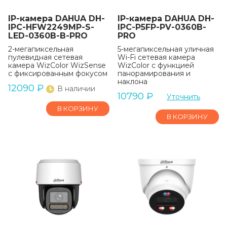
IP-камера DAHUA DH-
IP-камера DAHUA DH-
IPC-HFW2249MP-S-
IPC-P5FP-PV-0360B-
LED-0360B-B-PRO
PRO
2-мегапиксельная
5-мегапиксельная уличная
пулевидная сетевая
Wi-Fi сетевая камера
камера WizColor WizSense
WizColor с функцией
с фиксированным фокусом
панорамирования и
наклона
12090
₽
В наличии
10790
₽
Уточнить
В КОРЗИНУ
В КОРЗИНУ