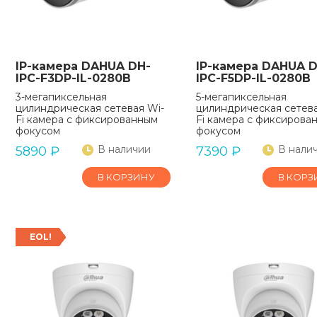
IP-камера DAHUA DH-
IP-камера DAHUA D
IPC-F3DP-IL-0280B
IPC-F5DP-IL-0280B
3-мегапиксельная
5-мегапиксельная
цилиндрическая сетевая Wi-
цилиндрическая сетева
Fi камера с фиксированным
Fi камера с фиксирова
фокусом
фокусом
В наличии
В нали
5890
₽
7390
₽
В КОРЗИНУ
В КОРЗ
EOL!