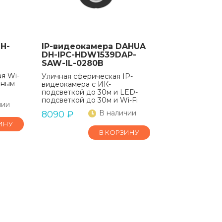
H-
IP-видеокамера DAHUA
DH-IPC-HDW1539DAP-
SAW-IL-0280B
я Wi-
Уличная сферическая IP-
нным
видеокамера с ИК-
подсветкой до 30м и LED-
подсветкой до 30м и Wi-Fi
чии
В наличии
8090
₽
ИНУ
В КОРЗИНУ