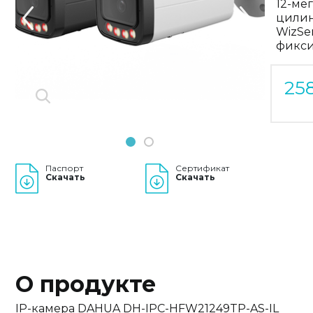
12-ме
Previous
цилин
Next
WizSe
фикси
25
1
2
Паспорт
Сертификат
Скачать
Скачать
О продукте
IP-камера DAHUA DH-IPC-HFW21249TP-AS-IL