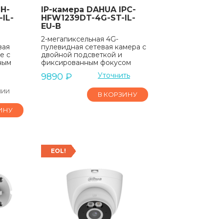
H-
IP-камера DAHUA IPC-
IL-
HFW1239DT-4G-ST-IL-
EU-B
2-мегапиксельная 4G-
вая
пулевидная сетевая камера с
e с
двойной подсветкой и
ным
фиксированным фокусом
Уточнить
9890
₽
чии
В КОРЗИНУ
ИНУ
EOL!