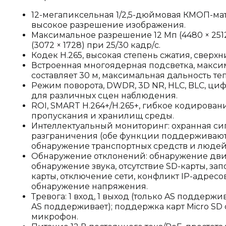
12-мегапиксельная 1/2,5-дюймовая КМОП-ма
высокое разрешение изображения.
Максимальное разрешение 12 Мп (4480 × 2512
(3072 × 1728) при 25/30 кадр/с.
Кодек H.265, высокая степень сжатия, сверхн
Встроенная многоядерная подсветка, макси
составляет 30 м, максимальная дальность теп
Режим поворота, DWDR, 3D NR, HLC, BLC, ци
для различных сцен наблюдения.
ROI, SMART H.264+/H.265+, гибкое кодирован
пропускания и хранилищ среды.
Интеллектуальный мониторинг: охранная си
разграничения (обе функции поддерживают
обнаружение транспортных средств и людей
Обнаружение отклонений: обнаружение движ
обнаружение звука, отсутствие SD-карты, за
карты, отключение сети, конфликт IP-адрес
обнаружение напряжения.
Тревога: 1 вход, 1 выход (только AS поддержива
AS поддерживает); поддержка карт Micro SD
микрофон.