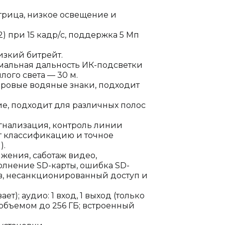
трица, низкое освещение и
) при 15 кадр/с, поддержка 5 Мп
изкий битрейт.
мальная дальность ИК-подсветки
лого света — 30 м.
фровые водяные знаки, подходит
ие, подходит для различных полос
гнализация, контроль линии
 классификацию и точное
).
ения, саботаж видео,
полнение SD-карты, ошибка SD-
ов, несанкционированный доступ и
ет); аудио: 1 вход, 1 выход (только
 объемом до 256 ГБ; встроенный