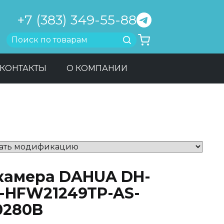
+7 (383) 349-55-88
Найти
КОНТАКТЫ
О КОМПАНИИ
-камера DAHUA DH-
C-HFW21249TP-AS-
0280B