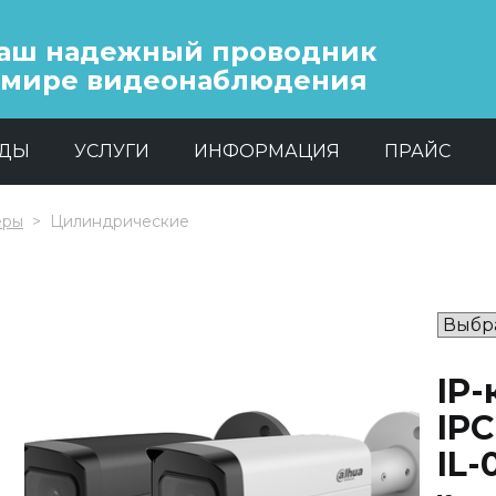
аш надежный проводник
 мире видеонаблюдения
НДЫ
УСЛУГИ
ИНФОРМАЦИЯ
ПРАЙС
еры
Цилиндрические
IP
IP
IL-