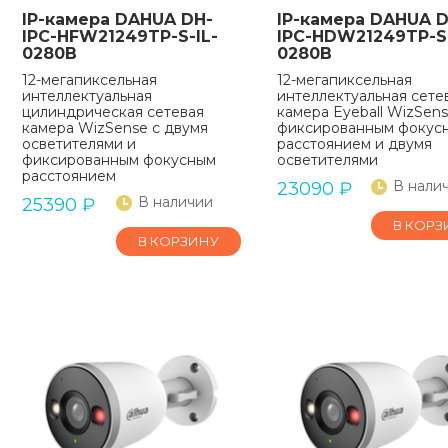
IP-камера DAHUA DH-
IP-камера DAHUA D
IPC-HFW21249TP-S-IL-
IPC-HDW21249TP-S-
0280B
0280B
12-мегапиксельная
12-мегапиксельная
интеллектуальная
интеллектуальная сете
цилиндрическая сетевая
камера Eyeball WizSens
камера WizSense с двумя
фиксированным фокус
осветителями и
расстоянием и двумя
фиксированным фокусным
осветителями
расстоянием
В нали
23090
₽
В наличии
25390
₽
В КОРЗ
В КОРЗИНУ