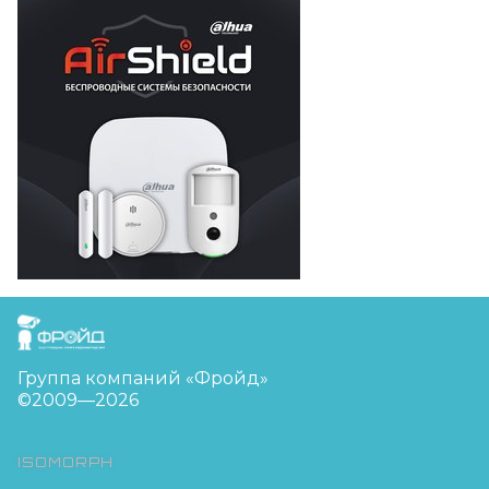
FreudGroup
Группа компаний «Фройд»
©2009—2026
ISOMORPH