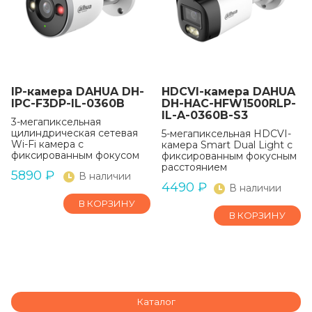
IP-камера DAHUA DH-
HDCVI-камера DAHUA
IPC-F3DP-IL-0360B
DH-HAC-HFW1500RLP-
IL-A-0360B-S3
3-мегапиксельная
цилиндрическая сетевая
5-мегапиксельная HDCVI-
Wi-Fi камера с
камера Smart Dual Light с
фиксированным фокусом
фиксированным фокусным
расстоянием
5890
₽
В наличии
4490
₽
В наличии
В КОРЗИНУ
В КОРЗИНУ
Каталог