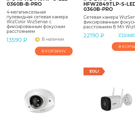
0360B-B-PRO
HFW2849TLP-S-LE
0360B-PRO
4-мегапиксельная
пулевидная сетевая камера
Сетевая камера WizSen
WizColor WizSense с
фиксированным фокус
фиксированным фокусным
расстоянием 8 Мп WizC
расстоянием
Уточни
22190
₽
В наличии
13590
₽
В КОРЗ
В КОРЗИНУ
EOL!