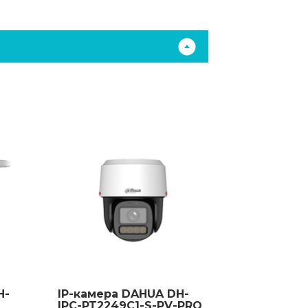
H-
IP-камера DAHUA DH-
IPC-PT2249C1-S-PV-PRO