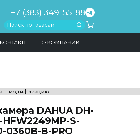
+7 (383) 349-55-88
Найти
КОНТАКТЫ
О КОМПАНИИ
-камера DAHUA DH-
C-HFW2249MP-S-
D-0360B-B-PRO