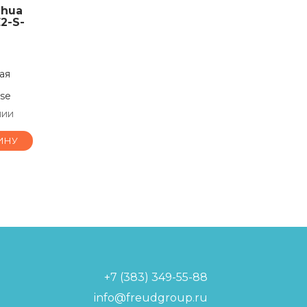
ahua
2-S-
ая
se
чии
ИНУ
+7 (383) 349-55-88
info@freudgroup.ru