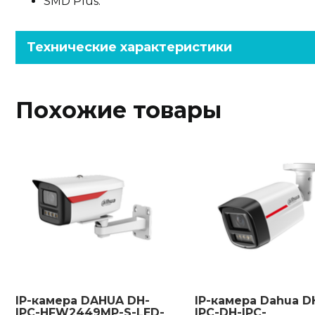
SMD Plus.
Технические характеристики
Похожие товары
IP-камера DAHUA DH-
IP-камера Dahua D
IPC-HFW2449MP-S-LED-
IPC-DH-IPC-