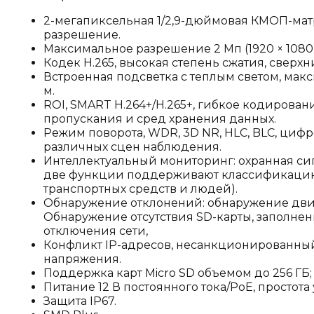
2-мегапиксельная 1/2,9-дюймовая КМОП-мат
разрешение.
Максимальное разрешение 2 Мп (1920 × 1080)
Кодек H.265, высокая степень сжатия, сверх
Встроенная подсветка с теплым светом, мак
м.
ROI, SMART H.264+/H.265+, гибкое кодирован
пропускания и сред хранения данных.
Режим поворота, WDR, 3D NR, HLC, BLC, циф
различных сцен наблюдения.
Интеллектуальный мониторинг: охранная сиг
две функции поддерживают классификацию
транспортных средств и людей).
Обнаружение отклонений: обнаружение движ
Обнаружение отсутствия SD-карты, заполнен
отключения сети,
Конфликт IP-адресов, несанкционированны
напряжения.
Поддержка карт Micro SD объемом до 256 ГБ
Питание 12 В постоянного тока/PoE, простота
Защита IP67.