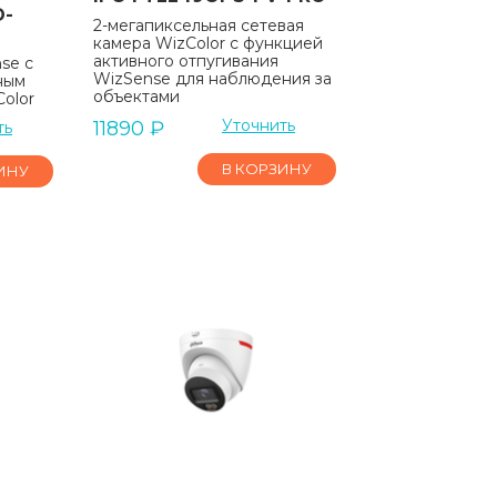
D-
2-мегапиксельная сетевая
камера WizColor с функцией
активного отпугивания
se с
WizSense для наблюдения за
ным
объектами
olor
Уточнить
11890
₽
ть
В КОРЗИНУ
ИНУ