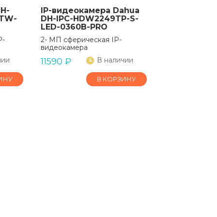
H-
IP-видеокамера Dahua
STW-
DH-IPC-HDW2249TP-S-
LED-0360B-PRO
P-
2- МП сферическая IP-
видеокамера
чии
В наличии
11590
₽
ИНУ
В КОРЗИНУ