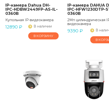
IP-камера Dahua DH-
IP-камера DAHUA D
IPC-HDBW2449FP-AS-IL-
IPC-HFW1230DTP-
0360B
0360B
Купольная IP-видеокамера
2Мп цилиндрическая I
видеокамера
В наличии
12890
₽
В нали
9390
₽
В КОРЗИНУ
В КОРЗ