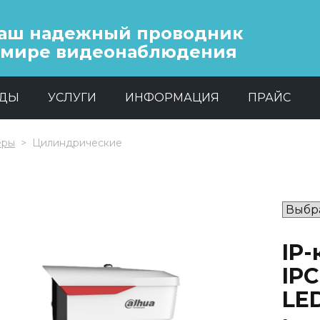
аш надежный проводник
 мире видеонаблюдения
НДЫ
УСЛУГИ
ИНФОРМАЦИЯ
ПРАЙС
еры
Цилиндрические
IP
IP
LE