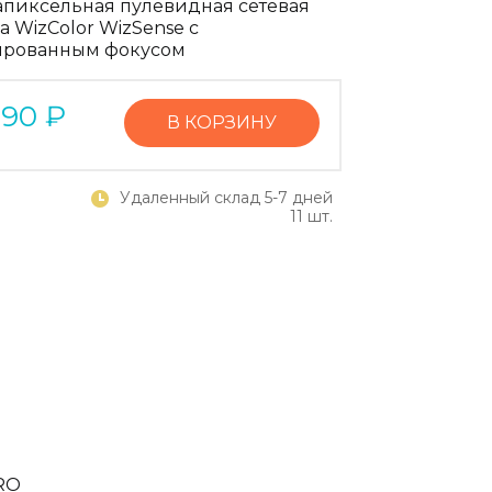
апиксельная пулевидная сетевая
а WizColor WizSense с
рованным фокусом
090
₽
В КОРЗИНУ
Удаленный склад 5-7 дней
11 шт.
RO