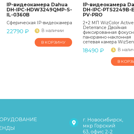
IP-видеокамера Dahua
IP-видеокамера D
DH-IPC-HDW3249QMP-S-
DH-IPC-PTS2249B-E
IL-0360B
PV-PRO
Сферическая IP-видеокамера
2+2 МП WizColor Active
Deterrance Двойная
В наличии
22790
₽
фиксированная фокусн
панорамно-наклонная
сетевая камера WizSen
В КОРЗИНУ
В нали
18490
₽
В КОРЗ
ОРУДОВАНИЕ
г. Новосибирск,
мкр Горский
ЕНДЫ
63, офис 2-2