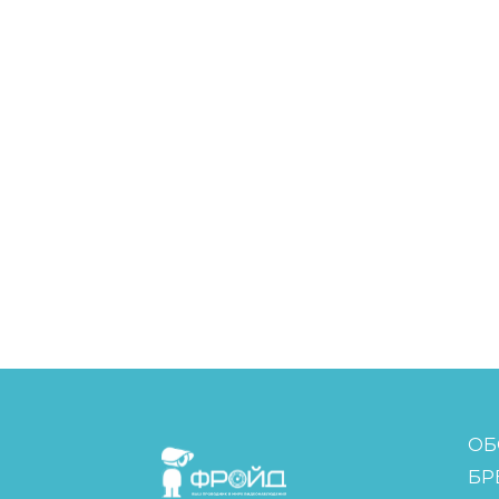
FreudGroup
ОБ
БР