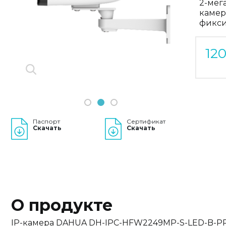
2-мег
Previous
камер
Next
фикси
12
1
2
3
Паспорт
Сертификат
Скачать
Скачать
О продукте
IP-камера DAHUA DH-IPC-HFW2249MP-S-LED-B-P