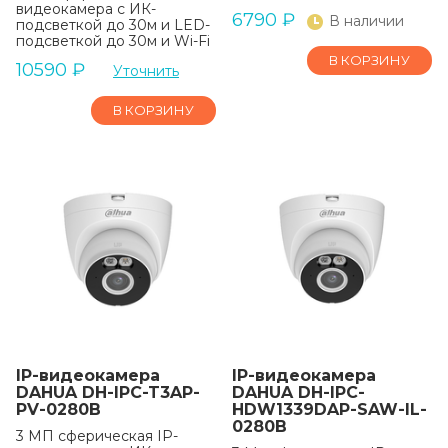
видеокамера с ИК-
6790
₽
В наличии
подсветкой до 30м и LED-
подсветкой до 30м и Wi-Fi
В КОРЗИНУ
10590
₽
Уточнить
В КОРЗИНУ
IP-видеокамера
IP-видеокамера
DAHUA DH-IPC-T3AP-
DAHUA DH-IPC-
PV-0280B
HDW1339DAP-SAW-IL-
0280B
3 МП сферическая IP-