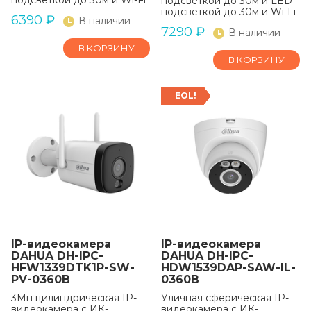
подсветкой до 30м и Wi-Fi
подсветкой до 30м и LED-
подсветкой до 30м и Wi-Fi
6390
₽
В наличии
7290
₽
В наличии
В КОРЗИНУ
В КОРЗИНУ
EOL!
IP-видеокамера
IP-видеокамера
DAHUA DH-IPC-
DAHUA DH-IPC-
HFW1339DTK1P-SW-
HDW1539DAP-SAW-IL-
PV-0360B
0360B
3Мп цилиндрическая IP-
Уличная сферическая IP-
видеокамера с ИК-
видеокамера с ИК-