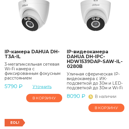
IP-камера DAHUA DH-
IP-видеокамера
T3A-IL
DAHUA DH-IPC-
HDW1539DAP-SAW-IL-
3-мегапиксельная сетевая
0280B
Wi-Fi камера с
фиксированным фокусным
Уличная сферическая IP-
расстоянием
видеокамера с ИК-
подсветкой до 30м и LED-
5790
₽
Уточнить
подсветкой до 30м и Wi-Fi
8090
₽
В наличии
В КОРЗИНУ
В КОРЗИНУ
EOL!