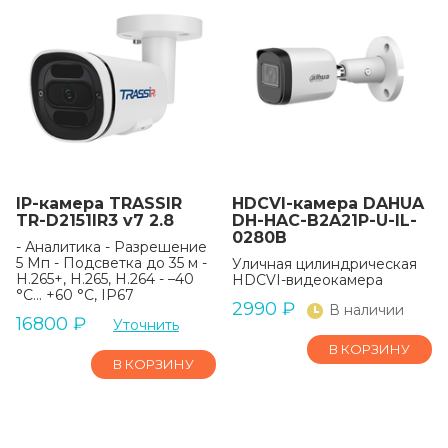
IP-камера TRASSIR
HDCVI-камера DAHUA
TR-D2151IR3 v7 2.8
DH-HAC-B2A21P-U-IL-
0280B
- Аналитика - Разрешение
5 Мп - Подсветка до 35 м -
Уличная цилиндрическая
H.265+, H.265, H.264 - –40
HDCVI-видеокамера
°C... +60 °C, IP67
2990
₽
В наличии
16800
₽
Уточнить
В КОРЗИНУ
В КОРЗИНУ