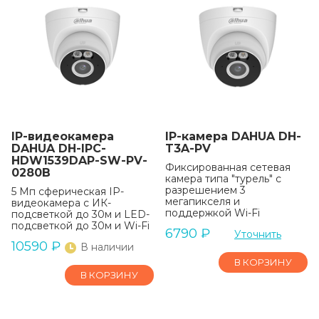
IP-видеокамера
IP-камера DAHUA DH-
DAHUA DH-IPC-
T3A-PV
HDW1539DAP-SW-PV-
Фиксированная сетевая
0280B
камера типа "турель" с
разрешением 3
5 Мп сферическая IP-
мегапикселя и
видеокамера с ИК-
поддержкой Wi-Fi
подсветкой до 30м и LED-
подсветкой до 30м и Wi-Fi
6790
₽
Уточнить
10590
₽
В наличии
В КОРЗИНУ
В КОРЗИНУ