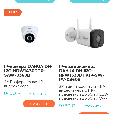
EOL!
IP-камера DAHUA DH-
IP-видеокамера
IPC-HDW1430DTP-
DAHUA DH-IPC-
SAW-0360B
HFW1339DTK1P-SW-
PV-0360B
4МП сферическая IP-
видеокамера
3Мп цилиндрическая IP-
видеокамера с ИК-
8490
₽
Уточнить
подсветкой до 30м и LED-
подсветкой до 30м и Wi-Fi
В КОРЗИНУ
9390
₽
Уточнить