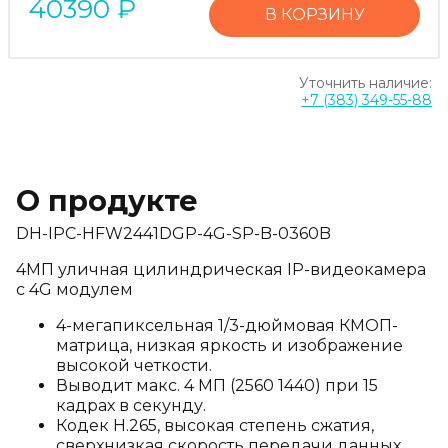
40390
₽
В КОРЗИНУ
Уточнить наличие:
+7 (383) 349-55-88
О продукте
DH-IPC-HFW2441DGP-4G-SP-B-0360B
4МП уличная цилиндрическая IP-видеокамера
с 4G модулем
4-мегапиксельная 1/3-дюймовая КМОП-
матрица, низкая яркость и изображение
высокой четкости.
Выводит макс. 4 МП (2560 1440) при 15
кадрах в секунду.
Кодек H.265, высокая степень сжатия,
сверхнизкая скорость передачи данных.