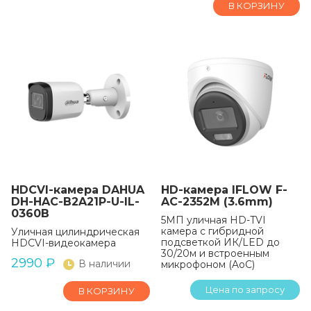
В КОРЗИНУ
HDCVI-камера DAHUA
HD-камера IFLOW F-
DH-HAC-B2A21P-U-IL-
AC-2352M (3.6mm)
0360B
5МП уличная HD-TVI
камера с гибридной
Уличная цилиндрическая
подсветкой ИК/LED до
HDCVI-видеокамера
30/20м и встроенным
2990
₽
В наличии
микрофоном (AoC)
Цена по запросу
В КОРЗИНУ