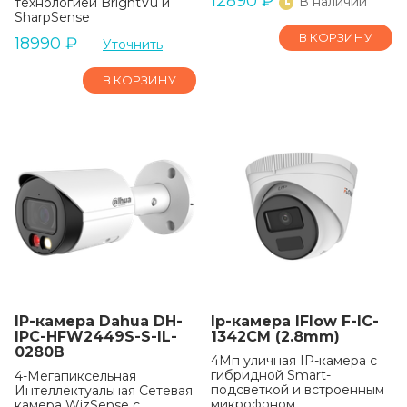
12890
₽
В наличии
технологией BrightVu и
SharpSense
В КОРЗИНУ
18990
₽
Уточнить
В КОРЗИНУ
IP-камера Dahua DH-
Ip-камера IFlow F-IC-
IPC-HFW2449S-S-IL-
1342CM (2.8mm)
0280B
4Мп уличная IP-камера с
гибридной Smart-
4-Мегапиксельная
подсветкой и встроенным
Интеллектуальная Сетевая
микрофоном
камера WizSense с