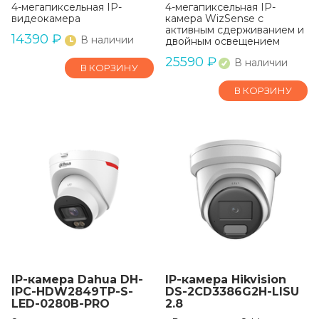
4-мегапиксельная IP-
4-мегапиксельная IP-
видеокамера
камера WizSense с
активным сдерживанием и
14390
₽
В наличии
двойным освещением
25590
₽
В наличии
В КОРЗИНУ
В КОРЗИНУ
IP-камера Dahua DH-
IP-камера Hikvision
IPC-HDW2849TP-S-
DS-2CD3386G2H-LISU
LED-0280B-PRO
2.8