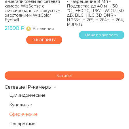
8-мегапиксельная сетевая
- Разрешение 8 Мп -
камера WizSense с
Подсветка до 40 м - –30
фиксированным фокусным
°C… +60 °C, IP67 - WDR 130
расстоянием WizColor
дБ, BLC, HLC, 3D DNR -
Eyeball
H.265+, H.265, H.264+, H.264,
MJPEG
21890
₽
В наличии
Цена по запросу
В КОРЗИНУ
Каталог
Сетевые IP-камеры
Цилиндрические
Купольные
Сферические
Поворотные