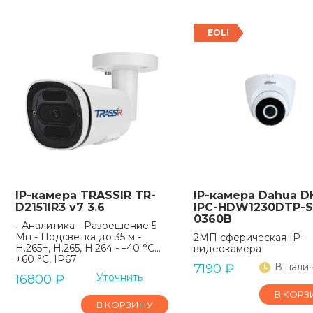
EOL!
IP-камера TRASSIR TR-
IP-камера Dahua D
D2151IR3 v7 3.6
IPC-HDW1230DTP-
0360B
- Аналитика - Разрешение 5
Мп - Подсветка до 35 м -
2МП сферическая IP-
H.265+, H.265, H.264 - –40 °C...
видеокамера
+60 °C, IP67
В нали
7190
₽
Уточнить
16800
₽
В КОРЗ
В КОРЗИНУ