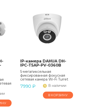
H-
IP-камера DAHUA DH-
-
IPC-T5AP-PV-0360B
5-мегапиксельная
фиксированная фокусная
сетевая камера Wi-Fi Turret
ая
етевая
В наличии
7990
₽
чии
В КОРЗИНУ
ИНУ