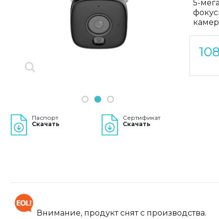
5-мег
Previous
фокус
Next
камер
10
1
2
3
Паспорт
Сертификат
Скачать
Скачать
Внимание, продукт снят с производства.