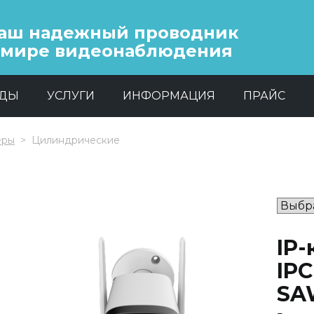
аш надежный проводник
 мире видеонаблюдения
НДЫ
УСЛУГИ
ИНФОРМАЦИЯ
ПРАЙС
еры
Цилиндрические
IP
IP
SA