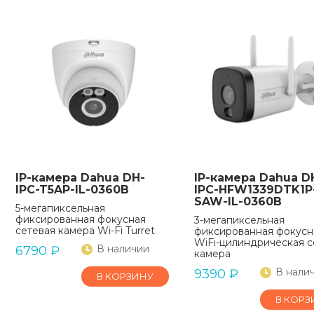
IP-камера Dahua DH-
IP-камера Dahua D
IPC-T5AP-IL-0360B
IPC-HFW1339DTK1P
SAW-IL-0360B
5-мегапиксельная
фиксированная фокусная
3-мегапиксельная
сетевая камера Wi-Fi Turret
фиксированная фокусн
WiFi-цилиндрическая с
В наличии
6790
₽
камера
В нали
9390
₽
В КОРЗИНУ
В КОРЗ