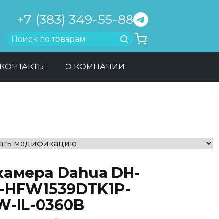
+7 (383) 349-55-88
Найти
КОНТАКТЫ
О КОМПАНИИ
-камера Dahua DH-
C-HFW1539DTK1P-
W-IL-0360B