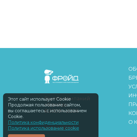
FreudGroup
ОБ
БР
УС
ИН
Группа компаний
Этот сайт использует Cookie
ПР
«Фройд»
Продолжая пользование сайтом,
©2009—2026
вы соглашаетесь с использованием
КО
Cookie.
О 
Политика конфиденциальности
ISOMORPH
Политика использование cookie