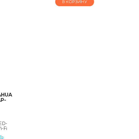
В КОРЗИНУ
AHUA
P-
ED-
-Fi
ть