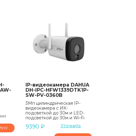
H-
IP-видеокамера DAHUA
SAW-
DH-IPC-HFW1339DTK1P-
SW-PV-0360B
3Мп цилиндрическая IP-
видеокамера с ИК-
подсветкой до 30м и LED-
чии
подсветкой до 30м и Wi-Fi
Уточнить
9390
₽
ИНУ