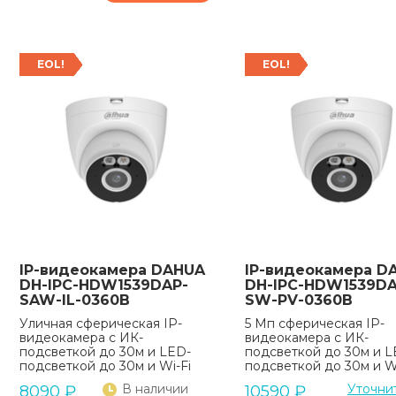
EOL!
EOL!
IP-видеокамера DAHUA
IP-видеокамера D
DH-IPC-HDW1539DAP-
DH-IPC-HDW1539DA
SAW-IL-0360B
SW-PV-0360B
Уличная сферическая IP-
5 Мп сферическая IP-
видеокамера с ИК-
видеокамера с ИК-
подсветкой до 30м и LED-
подсветкой до 30м и L
подсветкой до 30м и Wi-Fi
подсветкой до 30м и Wi
В наличии
Уточни
8090
₽
10590
₽