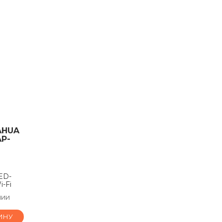
AHUA
P-
ED-
-Fi
чии
ИНУ