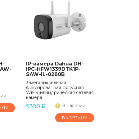
H-
IP-камера Dahua DH-
SAW-
IPC-HFW1339DTK1P-
SAW-IL-0280B
3-мегапиксельная
фиксированная фокусная
WiFi-цилиндрическая сетевая
чии
камера
В наличии
9390
₽
ИНУ
В КОРЗИНУ