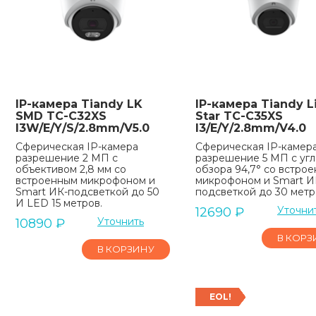
IP-камера Tiandy LK
IP-камера Tiandy L
SMD TC-C32XS
Star TC-C35XS
I3W/E/Y/S/2.8mm/V5.0
I3/E/Y/2.8mm/V4.0
Сферическая IP-камера
Сферическая IP-камер
разрешение 2 МП с
разрешение 5 МП с уг
объективом 2,8 мм со
обзора 94,7° со встро
встроенным микрофоном и
микрофоном и Smart И
Smart ИК-подсветкой до 50
подсветкой до 30 метр
И LED 15 метров.
Уточни
12690
₽
Уточнить
10890
₽
В КОРЗ
В КОРЗИНУ
EOL!