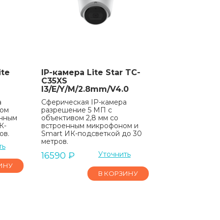
ite
IP-камера Lite Star TC-
C35XS
I3/E/Y/M/2.8mm/V4.0
а
Сферическая IP-камера
лом
разрешение 5 МП с
енным
объективом 2,8 мм со
К-
встроенным микрофоном и
ов.
Smart ИК-подсветкой до 30
метров.
ть
Уточнить
16590
₽
ИНУ
В КОРЗИНУ