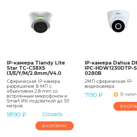
IP-камера Tiandy Lite
IP-камера Dahua D
Star TC-C38XS
IPC-HDW1230DTP-
I3/E/Y/M/2.8mm/V4.0
0280B
Сферическая IP-камера
2МП сферическая IP-
разрешение 8 МП с
видеокамера
объективом 2.8 mm со
В нали
7190
₽
встроенным микрофоном и
Smart ИК-подсветкой до 30
метров.
В КОРЗ
Уточнить
18190
₽
В КОРЗИНУ