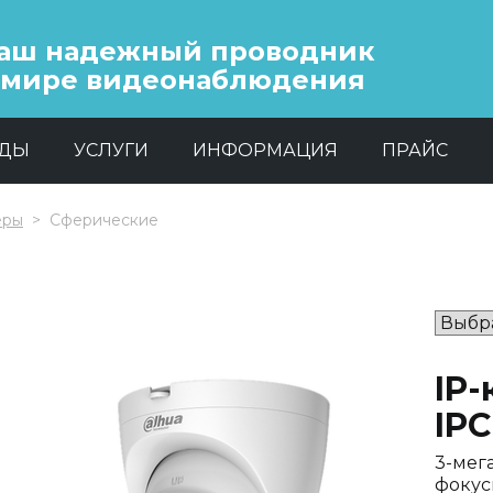
аш надежный проводник
 мире видеонаблюдения
НДЫ
УСЛУГИ
ИНФОРМАЦИЯ
ПРАЙС
еры
Сферические
IP
IPC
3-мег
фокусн