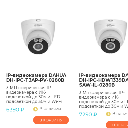
IP-видеокамера DAHUA
IP-видеокамера D
DH-IPC-T3AP-PV-0280B
DH-IPC-HDW1339DA
SAW-IL-0280B
3 МП сферическая IP-
видеокамера с ИК-
3 Мп сферическая IP-
подсветкой до 30м и LED-
видеокамера с ИК-
подсветкой до 30м и Wi-Fi
подсветкой до 30м и L
подсветкой до 30м и Wi
В наличии
6390
₽
В нали
7290
₽
В КОРЗИНУ
В КОРЗ