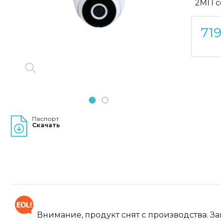
2МП с
Previous
Next
71
1
2
Паспорт
Скачать
Внимание, продукт снят с производства. З