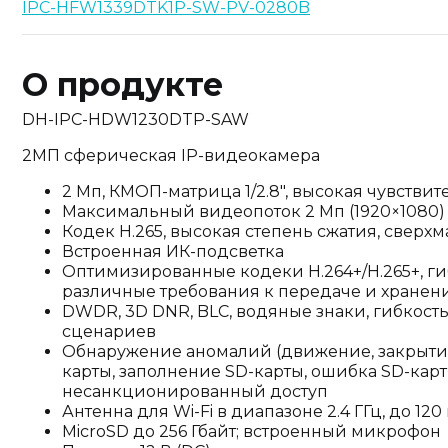
IPC-HFW1339DTK1P-SW-PV-0280B
О продукте
DH-IPC-HDW1230DTP-SAW
2МП сферическая IP-видеокамера
2 Мп, КМОП-матрица 1/2.8", высокая чувстви
Максимальный видеопоток 2 Мп (1920×1080) 
Кодек H.265, высокая степень сжатия, свер
Встроенная ИК-подсветка
Оптимизированные кодеки H.264+/H.265+, ги
различные требования к передаче и хране
DWDR, 3D DNR, BLC, водяные знаки, гибкос
сценариев
Обнаружение аномалий (движение, закрытие 
карты, заполнение SD-карты, ошибка SD-карты
несанкционированный доступ
Антенна для Wi-Fi в диапазоне 2.4 ГГц, до 1
MicroSD до 256 Гбайт; встроенный микрофон