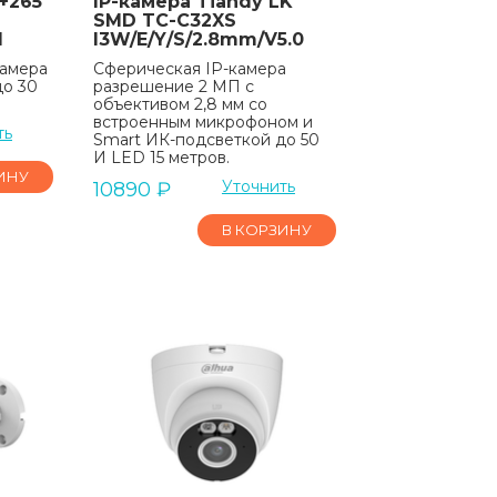
+265
IP-камера Tiandy LK
SMD TC-C32XS
1
I3W/E/Y/S/2.8mm/V5.0
камера
Сферическая IP-камера
до 30
разрешение 2 МП с
объективом 2,8 мм со
встроенным микрофоном и
ть
Smart ИК-подсветкой до 50
И LED 15 метров.
ИНУ
Уточнить
10890
₽
В КОРЗИНУ