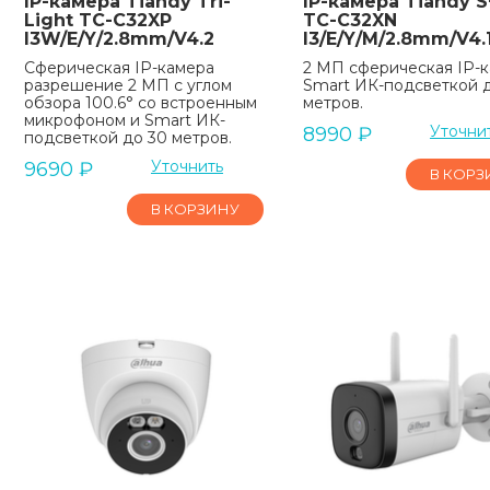
IP-камера Tiandy Tri-
IP-камера Tiandy S
Light TC-C32XP
TC-C32XN
I3W/E/Y/2.8mm/V4.2
I3/E/Y/M/2.8mm/V4.
Сферическая IP-камера
2 МП сферическая IP-
разрешение 2 МП с углом
Smart ИК-подсветкой 
обзора 100.6° со встроенным
метров.
микрофоном и Smart ИК-
Уточни
8990
₽
подсветкой до 30 метров.
Уточнить
9690
₽
В КОРЗ
В КОРЗИНУ