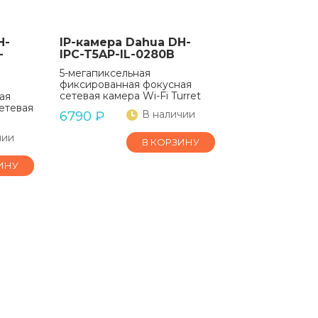
H-
IP-камера Dahua DH-
-
IPC-T5AP-IL-0280B
5-мегапиксельная
фиксированная фокусная
сетевая камера Wi-Fi Turret
ая
етевая
В наличии
6790
₽
чии
В КОРЗИНУ
ИНУ