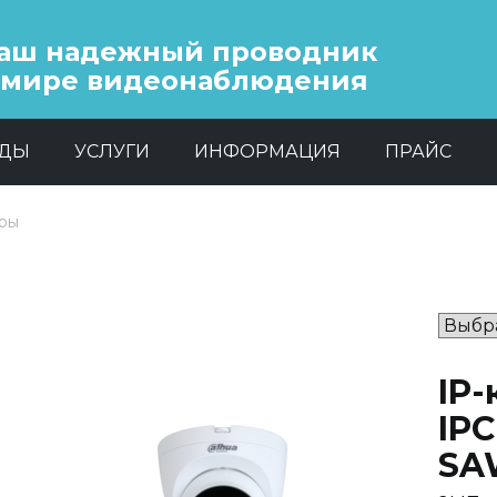
аш надежный проводник
 мире видеонаблюдения
НДЫ
УСЛУГИ
ИНФОРМАЦИЯ
ПРАЙС
еры
IP
IP
SA