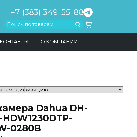
+7 (383) 349-55-88
Найти
КОНТАКТЫ
О КОМПАНИИ
-камера Dahua DH-
C-HDW1230DTP-
W-0280B