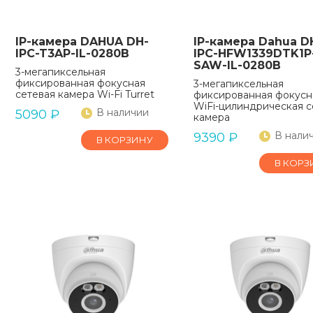
IP-камера DAHUA DH-
IP-камера Dahua D
IPC-T3AP-IL-0280B
IPC-HFW1339DTK1P
SAW-IL-0280B
3-мегапиксельная
фиксированная фокусная
3-мегапиксельная
сетевая камера Wi-Fi Turret
фиксированная фокусн
WiFi-цилиндрическая с
В наличии
5090
₽
камера
В нали
9390
₽
В КОРЗИНУ
В КОРЗ