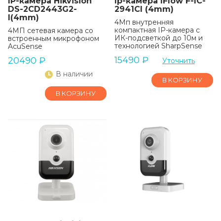
IP-камера Hikvision
Ip-камера IFlow F-IC-
DS-2CD2443G2-
2941CI (4mm)
I(4mm)
4Мп внутренняя
компактная IP-камера c
4МП сетевая камера со
ИК-подсветкой до 10м и
встроенным микрофоном
технологией SharpSense
AcuSense
15490
₽
20490
₽
Уточнить
В наличии
В КОРЗИНУ
В КОРЗИНУ