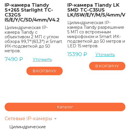
IP-камера Tiandy
IP-камера Tiandy LK
S+265 Starlight TC-
SMD TC-C35US
C32GS
LK/I5W/E/Y/M/S/4mm/V5.
I5/E/Y/C/SD/4mm/V4.2
Цилиндрическая IP-
камера Tiandy разрешение
Цилиндрическая IP-
5 МП со встроенным
камера Tiandy с
микрофоном и Smart ИК-
объективом 2 МП с углом
подсветкой до 50 метров и
обзора 99,7°(83,3°) и Smart
LED 15 метров.
ИК-подсветкой до 50
метров.
15390
₽
Уточнить
7490
₽
Уточнить
В КОРЗИНУ
В КОРЗИНУ
Каталог
Сетевые IP-камеры
Цилиндрические