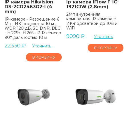
IP-камера Hikvision
Ip-камера IFlow F-IC-
DS-2CD2463G2-I (4
1921CIW (2.8mm)
mm)
2Мп внутренняя
компактная IP-камера c
IP-камера - Разрешение 6
ИК-подсветкой до 10м и
Мп - ИК-подсветка 10 м -
WiFi
WDR 120 дБ, 3D DNR, BLC
- H.265+, H.265 - PIR-сенсор
9090
₽
Уточнить
90° дальностью 10 м
22330
₽
Уточнить
В КОРЗИНУ
В КОРЗИНУ