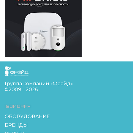
FreudGroup
Группа компаний «Фройд»
©2009—2026
ISOMORPH
ОБОРУДОВАНИЕ
БРЕНДЫ