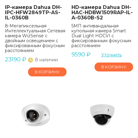
IP-камера Dahua DH-
HD-камера Dahua DH-
IPC-HFW2849TP-AS-
HAC-HDBW1509RAP-IL-
IL-0360B
A-0360B-S2
8-Мегапиксельная
5МП антивандальная
Интеллектуальная Сетевая
купольная камера Smart
камера WizSense с
Dual Light HDCVI с
двойным освещением с
фиксированным фокусным
фиксированным фокусным
расстоянием
расстоянием
9590
₽
Уточнить
23190
₽
В наличии
В КОРЗИНУ
В КОРЗИНУ