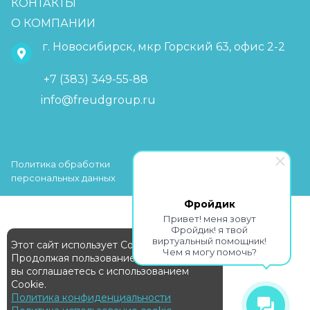
КОНТАКТЫ
О КОМПАНИИ
г. Новосибирск, мкр Горский 63, офис 2-2
+7 (383) 349-55-88
info@freudgroup.ru
Политика обработки
персональных данных
Фройдик
Привет! меня зовут
Фройдик! я твой
виртуальный помощник!
Этот сайт использует Cookie
Чем я могу помочь?
Продолжая пользование сайтом,
вы соглашаетесь с использованием
Cookie.
Политика конфиденциальности