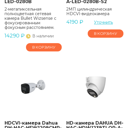
LED-0280B
A-LED-0280B-S2
2-мегапиксельная
2МП цилиндрическая
полноцветная сетевая
HDCVI-видеокамера
камера Bullet Wizsense с
4190
₽
Уточнить
фокусированным
фокусным расстоянием.
В КОРЗИНУ
14290
₽
В наличии
В КОРЗИНУ
HDCVI-камера Dahua
HD-камера DAHUA DH-
DH-HAC-HFW1209CMP-
HAC-HDW1239TLQP-A-