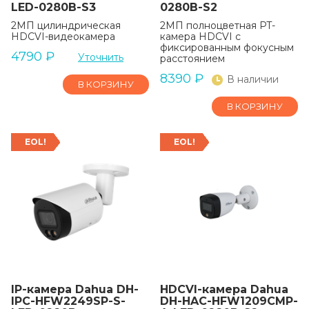
LED-0280B-S3
0280B-S2
2МП цилиндрическая
2МП полноцветная PT-
HDCVI-видеокамера
камера HDCVI с
фиксированным фокусным
4790
₽
Уточнить
расстоянием
8390
₽
В наличии
В КОРЗИНУ
В КОРЗИНУ
EOL!
EOL!
IP-камера Dahua DH-
HDCVI-камера Dahua
IPC-HFW2249SP-S-
DH-HAC-HFW1209CMP-