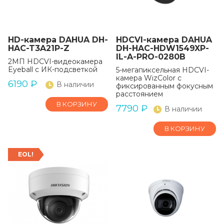
HD-камера DAHUA DH-
HDCVI-камера DAHUA
HAC-T3A21P-Z
DH-HAC-HDW1549XP-
IL-A-PRO-0280B
2МП HDCVI-видеокамера
Eyeball с ИК-подсветкой
5-мегапиксельная HDCVI-
камера WizColor с
6190
₽
В наличии
фиксированным фокусным
расстоянием
В КОРЗИНУ
7790
₽
В наличии
В КОРЗИНУ
EOL!