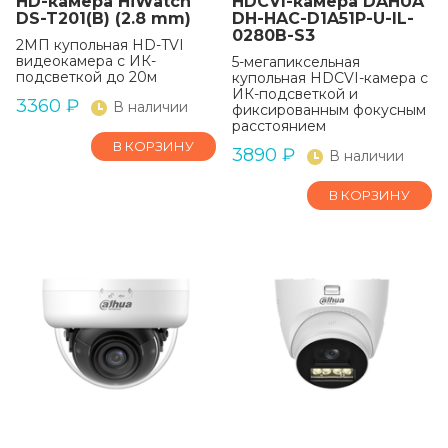
HD-камера HiWatch
HDCVI-камера DAHUA
DS-T201(B) (2.8 mm)
DH-HAC-D1A51P-U-IL-
0280B-S3
2МП купольная HD-TVI
видеокамера с ИК-
5-мегапиксельная
подсветкой до 20м
купольная HDCVI-камера с
ИК-подсветкой и
3360
₽
В наличии
фиксированным фокусным
расстоянием
В КОРЗИНУ
3890
₽
В наличии
В КОРЗИНУ