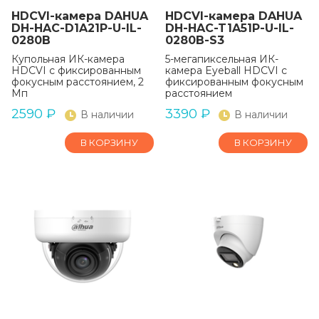
HDCVI-камера DAHUA
HDCVI-камера DAHUA
DH-HAC-D1A21P-U-IL-
DH-HAC-T1A51P-U-IL-
0280B
0280B-S3
Купольная ИК-камера
5-мегапиксельная ИК-
HDCVI с фиксированным
камера Eyeball HDCVI с
фокусным расстоянием, 2
фиксированным фокусным
Мп
расстоянием
2590
₽
3390
₽
В наличии
В наличии
В КОРЗИНУ
В КОРЗИНУ