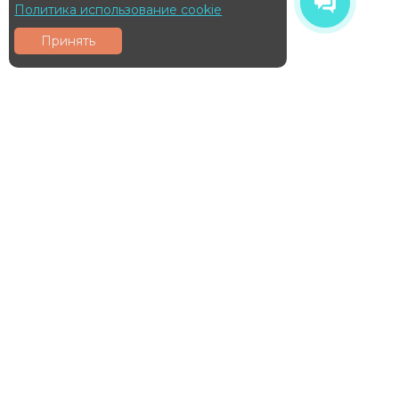
Политика использование cookie
Принять
HD-камера DAHUA DH-
HD-камера DAHUA DH-
HAC-ME1509TQP-A-PV-
HAC-HDW1801TP-Z-A-
0280B-S2
S2
5МП сферическая HDCVI-
4K HDCVI Eyeball
камера с двойным
видеокамера с ИК-
освещением
подсветкой
9390
₽
12290
₽
В наличии
В наличии
В КОРЗИНУ
В КОРЗИНУ
EOL!
НОВИНКА