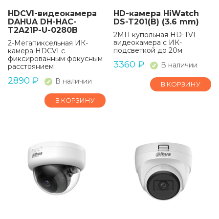
HDCVI-видеокамера
HD-камера HiWatch
DAHUA DH-HAC-
DS-T201(B) (3.6 mm)
T2A21P-U-0280B
2МП купольная HD-TVI
видеокамера с ИК-
2-Мегапиксельная ИК-
подсветкой до 20м
камера HDCVI с
фиксированным фокусным
3360
₽
В наличии
расстоянием
2890
₽
В наличии
В КОРЗИНУ
В КОРЗИНУ