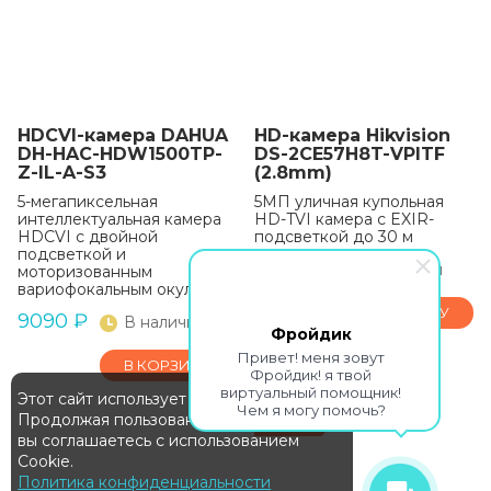
HDCVI-камера DAHUA
HD-камера Hikvision
DH-HAC-HDW1500TP-
DS-2CE57H8T-VPITF
Z-IL-A-S3
(2.8mm)
5-мегапиксельная
5МП уличная купольная
интеллектуальная камера
HD-TVI камера с EXIR-
HDCVI с двойной
подсветкой до 30 м
подсветкой и
9370
₽
В наличии
моторизованным
вариофокальным окуляром
В КОРЗИНУ
9090
₽
В наличии
Фройдик
Привет! меня зовут
В КОРЗИНУ
Фройдик! я твой
виртуальный помощник!
Этот сайт использует Cookie
Чем я могу помочь?
Продолжая пользование сайтом,
EOL!
вы соглашаетесь с использованием
Cookie.
Политика конфиденциальности