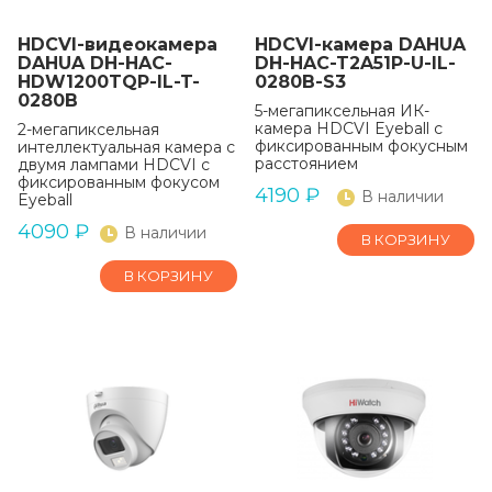
HDCVI-видеокамера
HDCVI-камера DAHUA
DAHUA DH-HAC-
DH-HAC-T2A51P-U-IL-
HDW1200TQP-IL-T-
0280B-S3
0280B
5-мегапиксельная ИК-
камера HDCVI Eyeball с
2-мегапиксельная
фиксированным фокусным
интеллектуальная камера с
расстоянием
двумя лампами HDCVI с
фиксированным фокусом
4190
₽
В наличии
Eyeball
4090
₽
В наличии
В КОРЗИНУ
В КОРЗИНУ