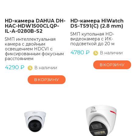
HD-камера DAHUA DH-
HD-камера HiWatch
HAC-HDW1500CLQP-
DS-T591(C) (2.8 mm)
IL-A-0280B-S2
5МП купольная HD-
видеокамера с ИК-
5МП интеллектуальная
подсветкой до 20 м
камера с двойным
освещением HDCVI с
4780
₽
В наличии
фиксированным фокусным
расстоянием
В КОРЗИНУ
4290
₽
В наличии
В КОРЗИНУ