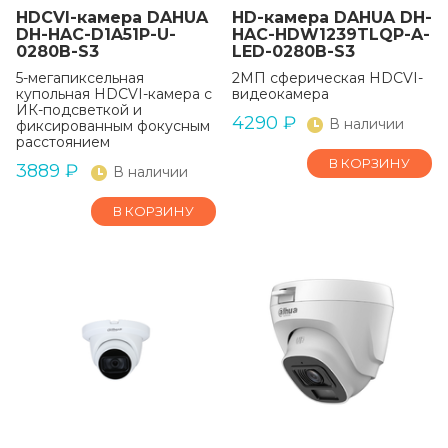
HDCVI-камера DAHUA
HD-камера DAHUA DH-
DH-HAC-D1A51P-U-
HAC-HDW1239TLQP-A-
0280B-S3
LED-0280B-S3
5-мегапиксельная
2МП сферическая HDCVI-
купольная HDCVI-камера с
видеокамера
ИК-подсветкой и
4290
₽
В наличии
фиксированным фокусным
расстоянием
В КОРЗИНУ
3889
₽
В наличии
В КОРЗИНУ