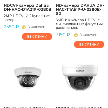
HDCVI-камера Dahua
HD-камера DAHUA DH-
DH-HAC-D1A21P-0280B
HAC-T1A51P-U-0280B-
S2
2MP HDCVI ИК Купольная
камера
5МП ИК-камера HDCVI с
фиксированным фокусным
2590
₽
В наличии
расстоянием
3190
₽
В наличии
В КОРЗИНУ
В КОРЗИНУ