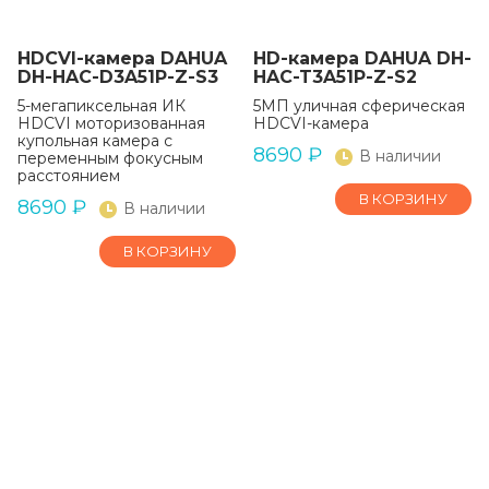
HDCVI-камера DAHUA
HD-камера DAHUA DH-
DH-HAC-D3A51P-Z-S3
HAC-T3A51P-Z-S2
5-мегапиксельная ИК
5МП уличная сферическая
HDCVI моторизованная
HDCVI-камера
купольная камера с
8690
₽
В наличии
переменным фокусным
расстоянием
В КОРЗИНУ
8690
₽
В наличии
В КОРЗИНУ