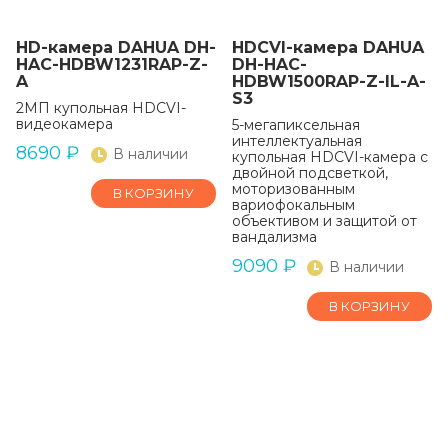
HD-камера DAHUA DH-
HDCVI-камера DAHUA
HAC-HDBW1231RAP-Z-
DH-HAC-
A
HDBW1500RAP-Z-IL-A-
S3
2МП купольная HDCVI-
видеокамера
5-мегапиксельная
интеллектуальная
8690
₽
В наличии
купольная HDCVI-камера с
двойной подсветкой,
моторизованным
В КОРЗИНУ
вариофокальным
объективом и защитой от
вандализма
9090
₽
В наличии
В КОРЗИНУ