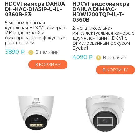
HDCVI-камера DAHUA
HDCVI-видеокамера
DH-HAC-D1A51P-U-IL-
DAHUA DH-HAC-
0360B-S3
HDW1200TQP-IL-T-
0360B
5-мегапиксельная
купольная HDCVI-камера с
2-мегапиксельная
ИК-подсветкой и
интеллектуальная камера с
фиксированным фокусным
двумя лампами HDCVI с
расстоянием
фиксированным фокусом
Eyeball
3890
₽
В наличии
4090
₽
В наличии
В КОРЗИНУ
В КОРЗИНУ