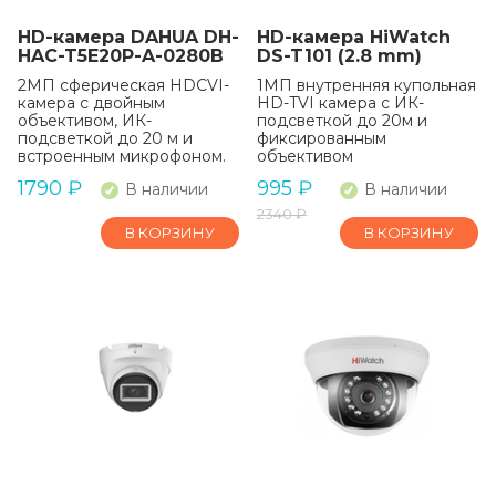
HD-камера DAHUA DH-
HD-камера HiWatch
HAC-T5E20P-A-0280B
DS-T101 (2.8 mm)
2МП сферическая HDCVI-
1МП внутренняя купольная
камера с двойным
HD-TVI камера с ИК-
объективом, ИК-
подсветкой до 20м и
подсветкой до 20 м и
фиксированным
встроенным микрофоном.
объективом
1790
₽
995
₽
В наличии
В наличии
2340
₽
В КОРЗИНУ
В КОРЗИНУ