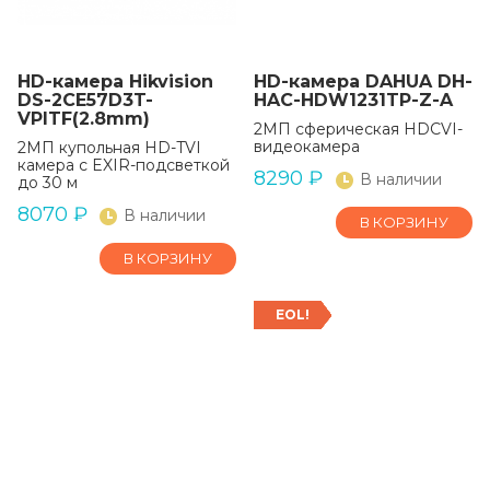
HD-камера Hikvision
HD-камера DAHUA DH-
DS-2CE57D3T-
HAC-HDW1231TP-Z-A
VPITF(2.8mm)
2МП сферическая HDCVI-
видеокамера
2МП купольная HD-TVI
камера с EXIR-подсветкой
8290
₽
В наличии
до 30 м
8070
₽
В наличии
В КОРЗИНУ
В КОРЗИНУ
EOL!