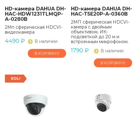
HD-камера DAHUA DH-
HD-камера DAHUA DH-
HAC-HDW1231TLMQP-
HAC-T5E20P-A-0360B
A-0280B
2МП сферическая HDCVI-
камера с двойным
2Мп сферическая HDCVI-
объективом, ИК-
видеокамера
подсветкой до 20 м и
4490
₽
В наличии
встроенным микрофоном.
1790
₽
В наличии
В КОРЗИНУ
В КОРЗИНУ
EOL!