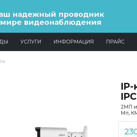
аш надежный проводник
 мире видеонаблюдения
НДЫ
УСЛУГИ
ИНФОРМАЦИЯ
ПРАЙС
еры
IP
IP
2МП и
Мп, К
23