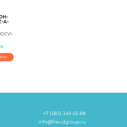
DH-
-A-
HDCVI-
ть
ИНУ
+7 (383) 349-55-88
info@freudgroup.ru