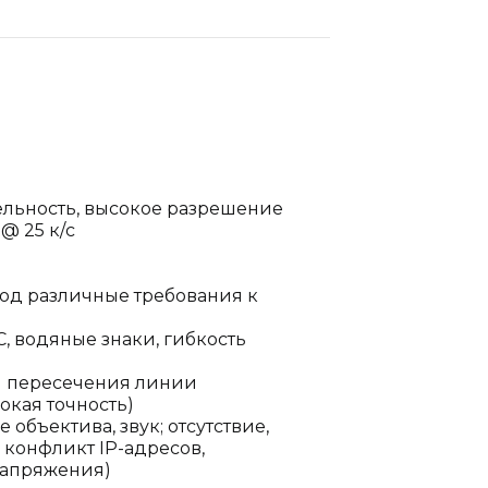
тельность, высокое разрешение
@ 25 к/с
я под различные требования к
, водяные знаки, гибкость
и пересечения линии
окая точность)
бъектива, звук; отсутствие,
 конфликт IP-адресов,
напряжения)