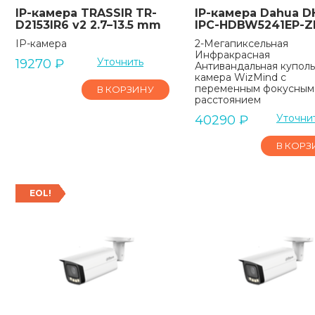
IP-камера TRASSIR TR-
IP-камера Dahua D
D2153IR6 v2 2.7–13.5 mm
IPC-HDBW5241EP-Z
IP-камера
2-Мегапиксельная
Инфракрасная
Уточнить
19270
₽
Антивандальная купол
камера WizMind с
переменным фокусным
В КОРЗИНУ
расстоянием
Уточни
40290
₽
В КОРЗ
EOL!