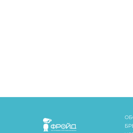
FreudGroup
ОБ
БР