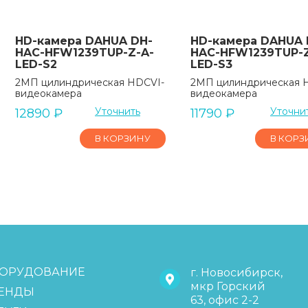
HD-камера DAHUA DH-
HD-камера DAHUA 
HAC-HFW1239TUP-Z-A-
HAC-HFW1239TUP-Z
LED-S2
LED-S3
2МП цилиндрическая HDCVI-
2МП цилиндрическая 
видеокамера
видеокамера
Уточнить
Уточни
12890
₽
11790
₽
В КОРЗИНУ
В КОРЗ
ОРУДОВАНИЕ
г. Новосибирск,
мкр Горский
ЕНДЫ
63, офис 2-2