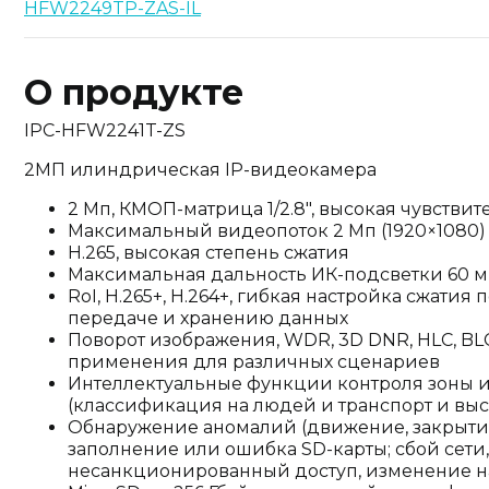
HFW2249TP-ZAS-IL
О продукте
IPC-HFW2241T-ZS
2МП илиндрическая IP-видеокамера
2 Мп, КМОП-матрица 1/2.8", высокая чувстви
Максимальный видеопоток 2 Мп (1920×1080) 
H.265, высокая степень сжатия
Максимальная дальность ИК-подсветки 60 м
RoI, H.265+, H.264+, гибкая настройка сжати
передаче и хранению данных
Поворот изображения, WDR, 3D DNR, HLC, BLC
применения для различных сценариев
Интеллектуальные функции контроля зоны 
(классификация на людей и транспорт и выс
Обнаружение аномалий (движение, закрытие о
заполнение или ошибка SD-карты; сбой сети,
несанкционированный доступ, изменение 