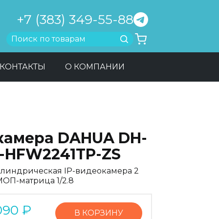
+7 (383) 349-55-88
Найти
КОНТАКТЫ
О КОМПАНИИ
-камера DAHUA DH-
C-HFW2241TP-ZS
линдрическая IP-видеокамера 2
МОП-матрица 1/2.8
090
₽
В КОРЗИНУ