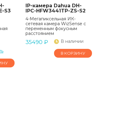
H-
IP-камера Dahua DH-
E-S3
IPC-HFW3441TP-ZS-S2
4-Мегапиксельная ИК-
сетевая камера WizSense с
ьная
переменным фокусным
расстоянием
В наличии
35490
₽
ть
В КОРЗИНУ
ИНУ