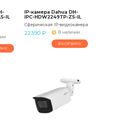
H-
IP-камера Dahua DH-
S-IL
IPC-HDW2249TP-ZS-IL
Сферическая IP-видеокамера
В наличии
22390
₽
чии
В КОРЗИНУ
ИНУ