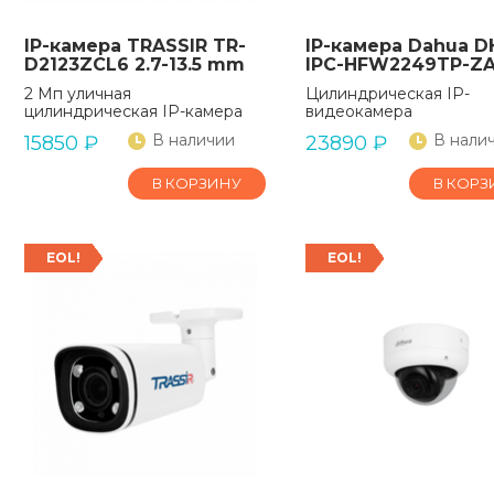
IP-камера TRASSIR TR-
IP-камера Dahua D
D2123ZCL6 2.7-13.5 mm
IPC-HFW2249TP-ZA
2 Мп уличная
Цилиндрическая IP-
цилиндрическая IP-камера
видеокамера
В наличии
В нали
15850
₽
23890
₽
В КОРЗИНУ
В КОРЗ
EOL!
EOL!