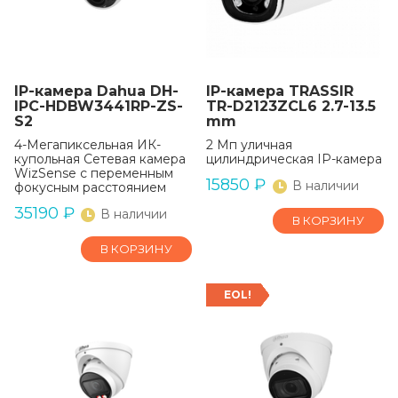
IP-камера Dahua DH-
IP-камера TRASSIR
IPC-HDBW3441RP-ZS-
TR-D2123ZCL6 2.7-13.5
S2
mm
4-Мегапиксельная ИК-
2 Мп уличная
купольная Сетевая камера
цилиндрическая IP-камера
WizSense с переменным
15850
₽
В наличии
фокусным расстоянием
35190
₽
В наличии
В КОРЗИНУ
В КОРЗИНУ
EOL!