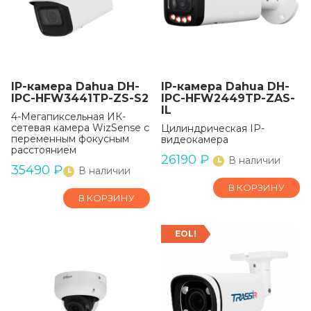
IP-камера Dahua DH-
IP-камера Dahua DH-
IPC-HFW3441TP-ZS-S2
IPC-HFW2449TP-ZAS-
IL
4-Мегапиксельная ИК-
сетевая камера WizSense с
Цилиндрическая IP-
переменным фокусным
видеокамера
расстоянием
26190
₽
В наличии
35490
₽
В наличии
В КОРЗИНУ
В КОРЗИНУ
EOL!