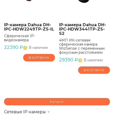
IP-камера Dahua DH-
IP-камера Dahua DH-
IPC-HDW2249TP-ZS-IL
IPC-HDW3441TP-ZS-
S2
Сферическая IP-
видеокамера
4МП ИК-сетевая
сферическая камера
22390
₽
В наличии
WizSense с переменным
фокусным расстоянием
В КОРЗИНУ
29390
₽
В наличии
В КОРЗИНУ
Каталог
Сетевые IP-камеры