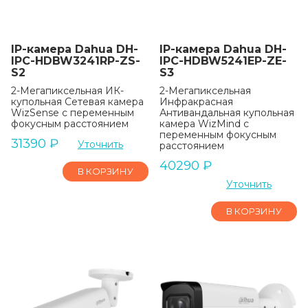
IP-камера Dahua DH-
IP-камера Dahua DH-
IPC-HDBW3241RP-ZS-
IPC-HDBW5241EP-ZE-
S2
S3
2-Мегапиксельная ИК-
2-Мегапиксельная
купольная Сетевая камера
Инфракрасная
WizSense с переменным
Антивандальная купольная
фокусным расстоянием
камера WizMind с
переменным фокусным
31390
₽
Уточнить
расстоянием
40290
₽
В КОРЗИНУ
Уточнить
В КОРЗИНУ