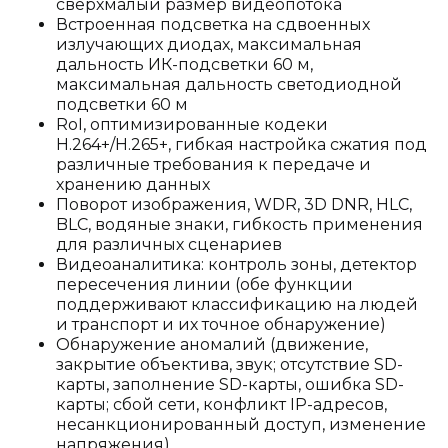
сверхмалый размер видеопотока
Встроенная подсветка на сдвоенных
излучающих диодах, максимальная
дальность ИК-подсветки 60 м,
максимальная дальность светодиодной
подсветки 60 м
RoI, оптимизированные кодеки
H.264+/H.265+, гибкая настройка сжатия под
различные требования к передаче и
хранению данных
Поворот изображения, WDR, 3D DNR, HLC,
BLC, водяные знаки, гибкость применения
для различных сценариев
Видеоаналитика: контроль зоны, детектор
пересечения линии (обе функции
поддерживают классификацию на людей
и транспорт и их точное обнаружение)
Обнаружение аномалий (движение,
закрытие объектива, звук; отсутствие SD-
карты, заполнение SD-карты, ошибка SD-
карты; сбой сети, конфликт IP-адресов,
несанкционированный доступ, изменение
напряжения)