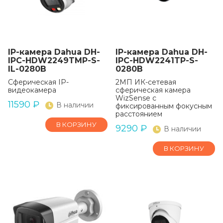
IP-камера Dahua DH-
IP-камера Dahua DH-
IPC-HDW2249TMP-S-
IPC-HDW2241TP-S-
IL-0280B
0280B
Сферическая IP-
2МП ИК-сетевая
видеокамера
сферическая камера
WizSense с
11590
₽
В наличии
фиксированным фокусным
расстоянием
В КОРЗИНУ
9290
₽
В наличии
В КОРЗИНУ