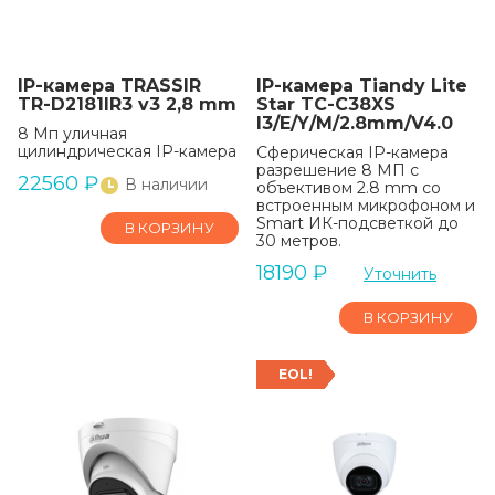
IP-камера TRASSIR
IP-камера Tiandy Lite
TR-D2181IR3 v3 2,8 mm
Star TC-C38XS
I3/E/Y/M/2.8mm/V4.0
8 Мп уличная
цилиндрическая IP-камера
Сферическая IP-камера
разрешение 8 МП с
22560
₽
В наличии
объективом 2.8 mm со
встроенным микрофоном и
Smart ИК-подсветкой до
В КОРЗИНУ
30 метров.
18190
₽
Уточнить
В КОРЗИНУ
EOL!