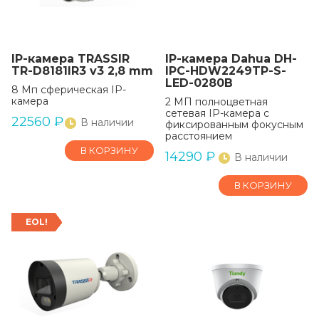
IP-камера TRASSIR
IP-камера Dahua DH-
TR-D8181IR3 v3 2,8 mm
IPC-HDW2249TP-S-
LED-0280B
8 Мп сферическая IP-
камера
2 МП полноцветная
сетевая IP-камера с
22560
₽
В наличии
фиксированным фокусным
расстоянием
В КОРЗИНУ
14290
₽
В наличии
В КОРЗИНУ
EOL!