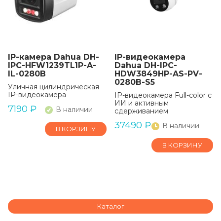
IP-камера Dahua DH-
IP-видеокамера
IPC-HFW1239TL1P-A-
Dahua DH-IPC-
IL-0280B
HDW3849HP-AS-PV-
0280B-S5
Уличная цилиндрическая
IP-видеокамера
IP-видеокамера Full-color с
ИИ и активным
7190
₽
В наличии
сдерживанием
37490
₽
В наличии
В КОРЗИНУ
В КОРЗИНУ
Каталог