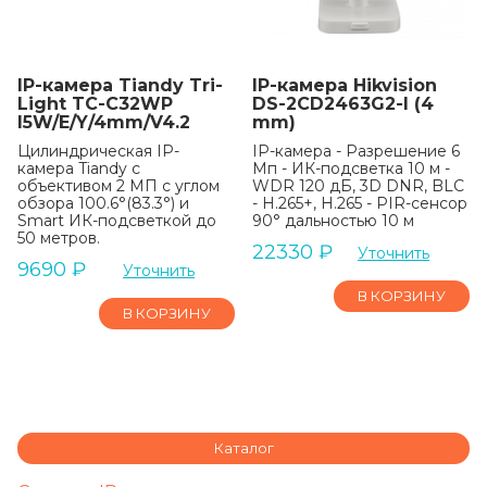
IP-камера Tiandy Tri-
IP-камера Hikvision
Light TC-C32WP
DS-2CD2463G2-I (4
I5W/E/Y/4mm/V4.2
mm)
Цилиндрическая IP-
IP-камера - Разрешение 6
камера Tiandy с
Мп - ИК-подсветка 10 м -
объективом 2 МП с углом
WDR 120 дБ, 3D DNR, BLC
обзора 100.6°(83.3°) и
- H.265+, H.265 - PIR-сенсор
Smart ИК-подсветкой до
90° дальностью 10 м
50 метров.
22330
₽
Уточнить
9690
₽
Уточнить
В КОРЗИНУ
В КОРЗИНУ
Каталог