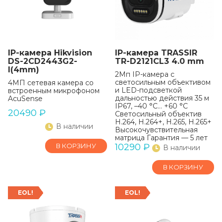
IP-камера Hikvision
IP-камера TRASSIR
DS-2CD2443G2-
TR-D2121CL3 4.0 mm
I(4mm)
2Мп IP-камера с
светосильным объективом
4МП сетевая камера со
и LED-подсветкой
встроенным микрофоном
дальностью действия 35 м
AcuSense
IP67, –40 °C… +60 °C
20490
₽
Светосильный объектив
H.264, H.264+, H.265, H.265+
В наличии
Высокочувствительная
матрица Гарантия — 5 лет
В КОРЗИНУ
10290
₽
В наличии
В КОРЗИНУ
EOL!
EOL!