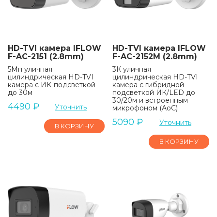
HD-TVI камера IFLOW
HD-TVI камера IFLOW
F-AC-2151 (2.8mm)
F-AC-2152M (2.8mm)
5Мп уличная
3К уличная
цилиндрическая HD-TVI
цилиндрическая HD-TVI
камера с ИК-подсветкой
камера с гибридной
до 30м
подсветкой ИК/LED до
30/20м и встроенным
4490
₽
Уточнить
микрофоном (AoC)
5090
₽
Уточнить
В КОРЗИНУ
В КОРЗИНУ