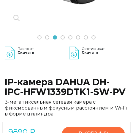
1
2
3
4
5
6
7
8
Паспорт
Сертификат
Скачать
Скачать
IP-камера DAHUA DH-
IPC-HFW1339DTK1-SW-PV
3-мегапиксельная сетевая камера с
фиксированным фокусным расстоянием и Wi-Fi
в форме цилиндра
9890
₽