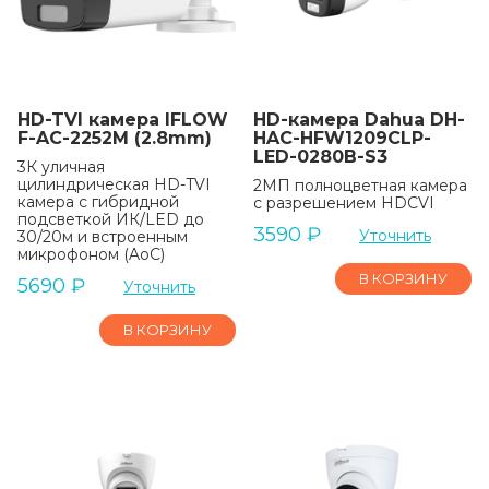
HD-TVI камера IFLOW
HD-камера Dahua DH-
F-AC-2252M (2.8mm)
HAC-HFW1209CLP-
LED-0280B-S3
3К уличная
цилиндрическая HD-TVI
2МП полноцветная камера
камера с гибридной
с разрешением HDCVI
подсветкой ИК/LED до
3590
₽
Уточнить
30/20м и встроенным
микрофоном (AoC)
В КОРЗИНУ
5690
₽
Уточнить
В КОРЗИНУ