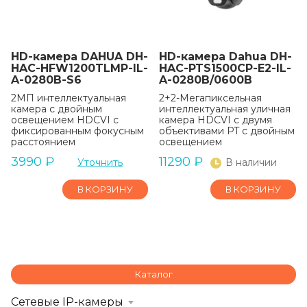
HD-камера DAHUA DH-
HD-камера Dahua DH-
HAC-HFW1200TLMP-IL-
HAC-PTS1500CP-E2-IL-
A-0280B-S6
A-0280B/0600B
2МП интеллектуальная
2+2-Мегапиксельная
камера с двойным
интеллектуальная уличная
освещением HDCVI с
камера HDCVI с двумя
фиксированным фокусным
объективами PT с двойным
расстоянием
освещением
3990
₽
11290
₽
Уточнить
В наличии
В КОРЗИНУ
В КОРЗИНУ
Каталог
Сетевые IP-камеры