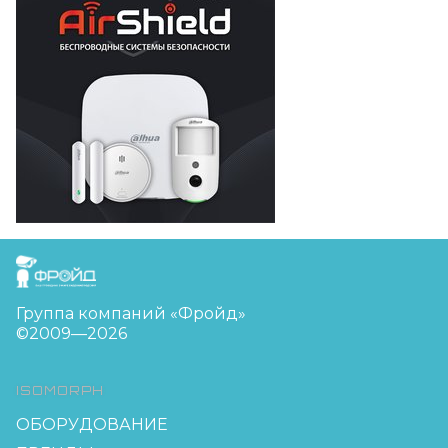
FreudGroup
Группа компаний «Фройд»
©2009—2026
ISOMORPH
ОБОРУДОВАНИЕ