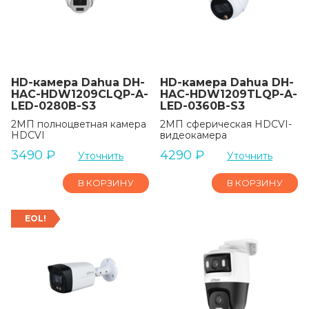
HD-камера Dahua DH-
HD-камера Dahua DH-
HAC-HDW1209CLQP-A-
HAC-HDW1209TLQP-A-
LED-0280B-S3
LED-0360B-S3
2МП полноцветная камера
2МП сферическая HDCVI-
HDCVI
видеокамера
3490
₽
4290
₽
Уточнить
Уточнить
В КОРЗИНУ
В КОРЗИНУ
EOL!