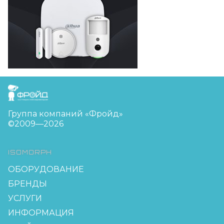
FreudGroup
Группа компаний «Фройд»
©2009—2026
ISOMORPH
ОБОРУДОВАНИЕ
БРЕНДЫ
УСЛУГИ
ИНФОРМАЦИЯ