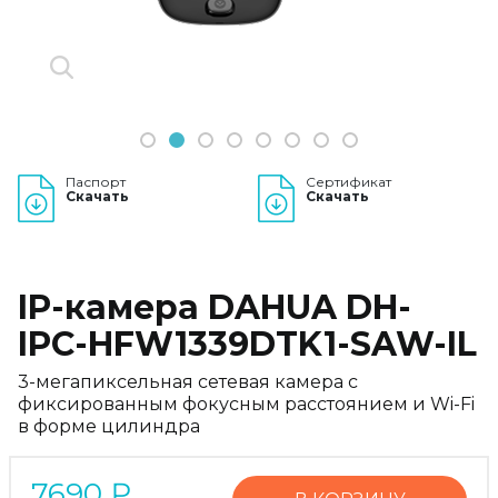
1
2
3
4
5
6
7
8
Паспорт
Сертификат
Скачать
Скачать
IP-камера DAHUA DH-
IPC-HFW1339DTK1-SAW-IL
3-мегапиксельная сетевая камера с
фиксированным фокусным расстоянием и Wi-Fi
в форме цилиндра
7690
₽