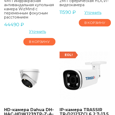
4МП инфракрасная
2МП сферическая HDCVI-
антивандальная купольная
видеокамера
камера WizMind с
11590
₽
Уточнить
переменным фокусным
расстоянием
В КОРЗИНУ
44490
₽
Уточнить
В КОРЗИНУ
EOL!
HD-камера Dahua DH-
IP-камера TRASSIR
HAC-HDW1239TP-Z-A-
TR-D2123ZCL6 2.7-13.5