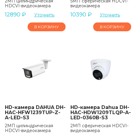
2МП цилиндрическая
5МП сферическая HDCVI-
HDCVI-видеокамера
видеокамера
12890
₽
10390
₽
Уточнить
Уточнить
В КОРЗИНУ
В КОРЗИНУ
HD-камера DAHUA DH-
HD-камера Dahua DH-
HAC-HFW1239TUP-Z-
HAC-HDW1209TLQP-A-
A-LED-S3
LED-0360B-S3
2МП цилиндрическая
2МП сферическая HDCVI-
HDCVI-видеокамера
видеокамера