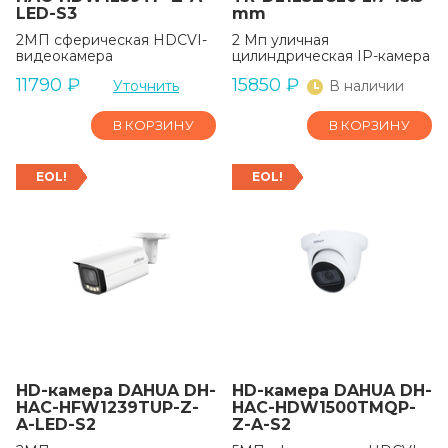
LED-S3
mm
2МП сферическая HDCVI-
2 Мп уличная
видеокамера
цилиндрическая IP-камера
11790
₽
15850
₽
Уточнить
В наличии
В КОРЗИНУ
В КОРЗИНУ
EOL!
EOL!
HD-камера DAHUA DH-
HD-камера DAHUA DH-
HAC-HFW1239TUP-Z-
HAC-HDW1500TMQP-
A-LED-S2
Z-A-S2