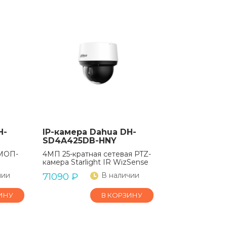
H-
IP-камера Dahua DH-
SD4A425DB-HNY
КМОП-
4МП 25-кратная сетевая PTZ-
камера Starlight IR WizSense
чии
В наличии
71090
₽
ИНУ
В КОРЗИНУ