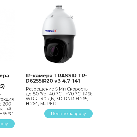
ера
IP-камера TRASSIR TR-
D6255IR20 v3 4.7-141
5)
Разрешение 5 Мп Скорость
до 80 °/с –40 °C... +70 °C, IP66
-
WDR 140 дБ, 3D DNR H.265,
текция
H.264, MJPEG
а 200
к - ⛅
+65 ºС
Цена по запросу
росу