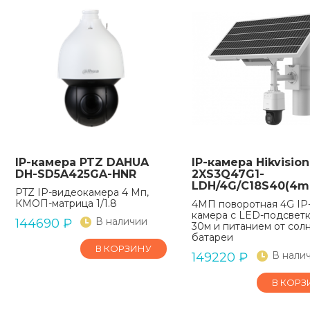
IP-камера PTZ DAHUA
IP-камера Hikvision
DH-SD5A425GA-HNR
2XS3Q47G1-
LDH/4G/C18S40(4
PTZ IP-видеокамера 4 Мп,
КМОП-матрица 1/1.8
4МП поворотная 4G IP
камера с LED-подсвет
В наличии
144690
₽
30м и питанием от сол
батареи
В КОРЗИНУ
В нали
149220
₽
В КОРЗ