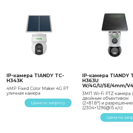
IP-камера TIANDY TC-
IP-камера TIANDY 
H343K
H363U
W/4G/U/SE/4mm/V4
4MP Fixed Color Maker 4G PT
уличная камера
3МП Wi-Fi PTZ-камера 
двойным объективом
Цена по запросу
(2×81.8°) и разрешени
(2304×1296@15 к/с)
Цена по зап