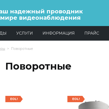
аш надежный проводник
 мире видеонаблюдения
НДЫ
УСЛУГИ
ИНФОРМАЦИЯ
ПРАЙС
еры
Поворотные
Поворотные
EOL!
EOL!