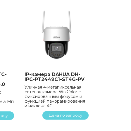
TC-
IP-камера DAHUA DH-
IPC-PT2449C1-ST4G-PV
.0
Уличная 4-мегапиксельная
сетевая камера WizColor с
с
фиксированным фокусом и
функцией панорамирования
ем 3 Мп
и наклона 4G
Цена по запросу
росу