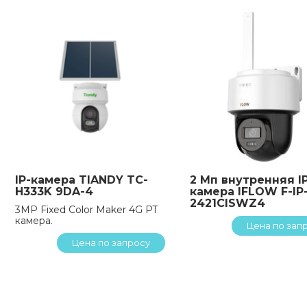
IP-камера TIANDY TC-
2 Мп внутренняя I
H333K 9DA-4
камера IFLOW F-IP
2421CISWZ4
3MP Fixed Color Maker 4G PT
камера.
Цена по зап
Цена по запросу