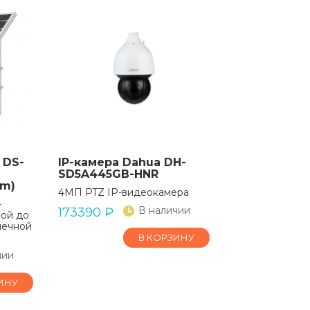
 DS-
IP-камера Dahua DH-
SD5A445GB-HNR
mm)
4МП PTZ IP-видеокамера
-
В наличии
173390
₽
кой до
нечной
В КОРЗИНУ
чии
ИНУ