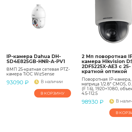
IP-камера Dahua DH-
2 Мп поворотная I
SD4E825GB-HNR-A-PV1
камера Hikvision D
2DF5225X-AE3 с 25-
8МП 25-кратная сетевая PTZ-
кратной оптикой
камера TiOC WizSense
Поворотная IP-камера,
В наличии
93090
₽
матрица 1/2.8" CMOS, 0
(F 1.6), 1920×1080, объе
В КОРЗИНУ
4.5-112.5
В нали
98930
₽
В КОРЗ