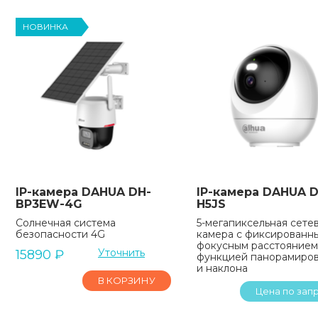
НОВИНКА
IP-камера DAHUA DH-
IP-камера DAHUA D
BP3EW-4G
H5JS
Солнечная система
5-мегапиксельная сете
безопасности 4G
камера с фиксированн
фокусным расстоянием, 
Уточнить
15890
₽
функцией панорамиро
и наклона
В КОРЗИНУ
Цена по зап