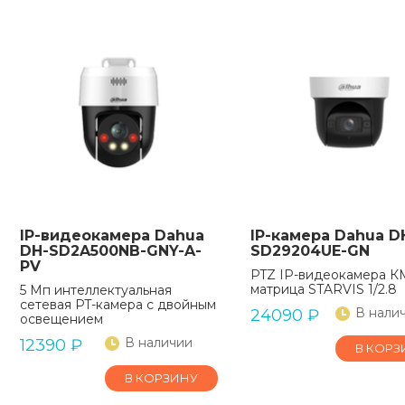
IP-видеокамера Dahua
IP-камера Dahua D
DH-SD2A500NB-GNY-A-
SD29204UE-GN
PV
PTZ IP-видеокамера 
матрица STARVIS 1/2.8
5 Мп интеллектуальная
сетевая PT-камера с двойным
В нали
24090
₽
освещением
В наличии
12390
₽
В КОРЗ
В КОРЗИНУ