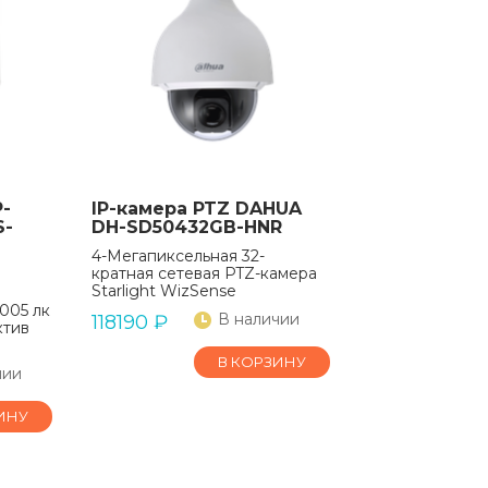
P-
IP-камера PTZ DAHUA
S-
DH-SD50432GB-HNR
4-Мегапиксельная 32-
кратная сетевая PTZ-камера
Starlight WizSense
.005 лк
В наличии
118190
₽
ктив
В КОРЗИНУ
чии
ИНУ