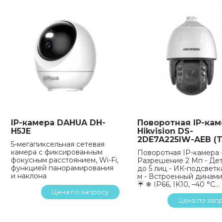
IP-камера DAHUA DH-
Поворотная IP-кам
H5JE
Hikvision DS-
2DE7A225IW-AEB (T
5-мегапиксельная сетевая
камера с фиксированным
Поворотная IP-камера 
фокусным расстоянием, Wi-Fi,
Разрешение 2 Мп - Де
функцией панорамирования
до 5 лиц - ИК-подсветк
и наклона
м - Встроенный динами
☔ ❄ IP66, IK10, –40 °C… 
Цена по запросу
Цена по зап