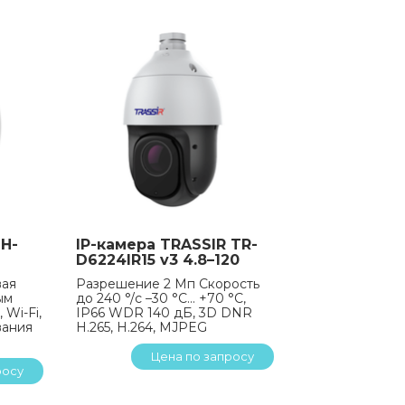
H-
IP-камера TRASSIR TR-
D6224IR15 v3 4.8–120
вая
Разрешение 2 Мп Скорость
ым
до 240 °/с –30 °C... +70 °C,
Wi-Fi,
IP66 WDR 140 дБ, 3D DNR
вания
H.265, H.264, MJPEG
Цена по запросу
росу