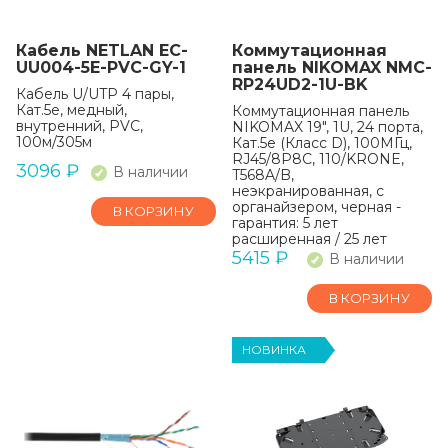
Кабель NETLAN EC-
Коммутационная
UU004-5E-PVC-GY-1
панель NIKOMAX NMC-
RP24UD2-1U-BK
Кабель U/UTP 4 пары,
Кат.5e, медный,
Коммутационная панель
внутренний, PVC,
NIKOMAX 19", 1U, 24 порта,
100м/305м
Кат.5e (Класс D), 100МГц,
RJ45/8P8C, 110/KRONE,
3096
₽
В наличии
T568A/B,
неэкранированная, с
органайзером, черная -
В КОРЗИНУ
гарантия: 5 лет
расширенная / 25 лет
системная
5415
₽
В наличии
В КОРЗИНУ
НОВИНКА