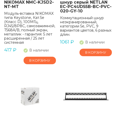
NIKOMAX NMC-KJSD2-
шнур серый NETLAN
NT-MT
EC-PC4UD55B-BC-PVC-
020-GY-10
Модуль-вставка NIKOMAX
типа Keystone, Кат.5е
Коммутационный шнур
(Класс D), 100МГц,
неэкранированный,
RJ45/8P8C, самозажимной,
категории 5е, PVC, 9
T568A/B, полный экран,
вариантов цветов, 6 разных
металлик - гарантия: 5 лет
длин.
расширенная / 25 лет
1061
₽
В наличии
системная
417
₽
В наличии
В КОРЗИНУ
В КОРЗИНУ