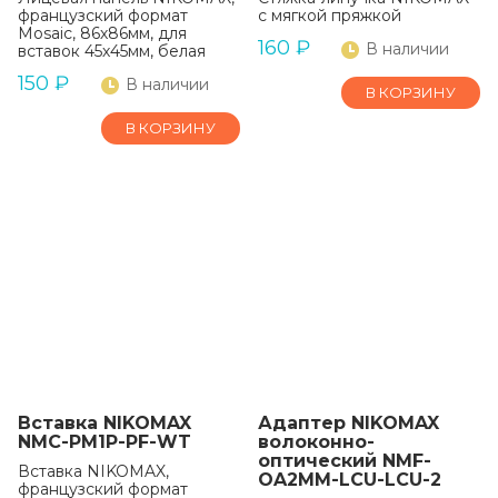
французский формат
с мягкой пряжкой
Mosaic, 86х86мм, для
160
₽
В наличии
вставок 45х45мм, белая
150
₽
В наличии
В КОРЗИНУ
В КОРЗИНУ
Вставка NIKOMAX
Адаптер NIKOMAX
NMC-PM1P-PF-WT
волоконно-
оптический NMF-
Вставка NIKOMAX,
OA2MM-LCU-LCU-2
французский формат