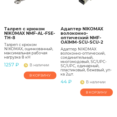
Талреп с крюком
Адаптер NIKOMAX
NIKOMAX NMF-AL-FSE-
волоконно-
TH-8
оптический NMF-
OA1MM-SCU-SCU-2
Талреп с крюком
NIKOMAX, оцинкованный,
Адаптер NIKOMAX
максимальная рабочая
волоконно-оптический,
нагрузка 8 кН
соединительный,
многомодовый, SC/UPC-
1257
₽
В наличии
SC/UPC, одинарный,
пластиковый, бежевый, уп-
ка 2шт.
В КОРЗИНУ
44
₽
В наличии
В КОРЗИНУ