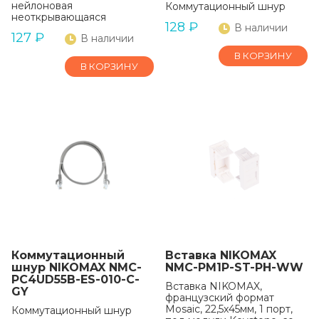
нейлоновая
Коммутационный шнур
неоткрывающаяся
128
₽
В наличии
127
₽
В наличии
В КОРЗИНУ
В КОРЗИНУ
Коммутационный
Вставка NIKOMAX
шнур NIKOMAX NMC-
NMC-PM1P-ST-PH-WW
PC4UD55B-ES-010-C-
Вставка NIKOMAX,
GY
французский формат
Mosaic, 22,5x45мм, 1 порт,
Коммутационный шнур