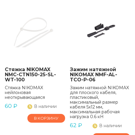
Стяжка NIKOMAX
Зажим натяжной
NMC-CTN150-25-SL-
NIKOMAX NMF-AL-
WT-100
TCO-P-06
Стяжка NIKOMAX
Зажим натяжной NIKOMAX
нейлоновая
для плоского кабеля,
неоткрывающаяся
пластиковый,
максимальный размер
60
₽
В наличии
кабеля 5x12 мм,
максимальная рабочая
нагрузка 0.6 кН
В КОРЗИНУ
62
₽
В наличии