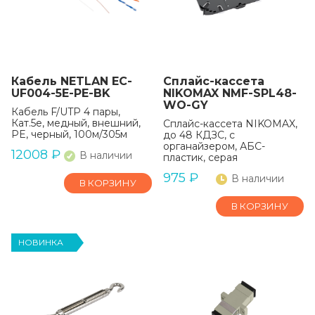
Кабель NETLAN EC-
Сплайс-кассета
UF004-5E-PE-BK
NIKOMAX NMF-SPL48-
WO-GY
Кабель F/UTP 4 пары,
Кат.5е, медный, внешний,
Сплайс-кассета NIKOMAX,
PE, черный, 100м/305м
до 48 КДЗС, с
органайзером, АБС-
12008
₽
В наличии
пластик, серая
975
₽
В наличии
В КОРЗИНУ
В КОРЗИНУ
НОВИНКА