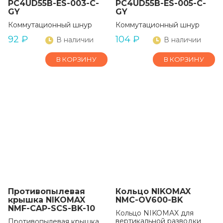
PC4UD55B-ES-003-C-
PC4UD55B-ES-005-C-
GY
GY
Коммутационный шнур
Коммутационный шнур
92
₽
104
₽
В наличии
В наличии
В КОРЗИНУ
В КОРЗИНУ
Противопылевая
Кольцо NIKOMAX
крышка NIKOMAX
NMC-OV600-BK
NMF-CAP-SCS-BK-10
Кольцо NIKOMAX для
вертикальной разводки
Противопылевая крышка