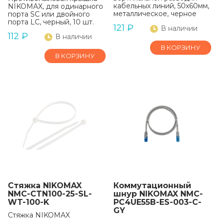
кабельных линий, 50х60мм,
NIKOMAX, для одинарного
металлическое, черное
порта SC или двойного
порта LC, черный, 10 шт.
121
₽
В наличии
112
₽
В наличии
В КОРЗИНУ
В КОРЗИНУ
Стяжка NIKOMAX
Коммутационный
NMC-CTN100-25-SL-
шнур NIKOMAX NMC-
WT-100-K
PC4UE55B-ES-003-C-
GY
Стяжка NIKOMAX