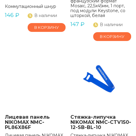
французский формат
Mosaic, 22,5x45мм, 1 порт,
Коммутационный шнур
под модули Keystone, со
146
₽
В наличии
шторкой, белая
147
₽
В наличии
В КОРЗИНУ
В КОРЗИНУ
Лицевая панель
Стяжка-липучка
NIKOMAX NMC-
NIKOMAX NMC-CTV150-
PL86X86F
12-SB-BL-10
Лицевая панель NIKOMAX,
Стяжка-липучка NIKOMAX