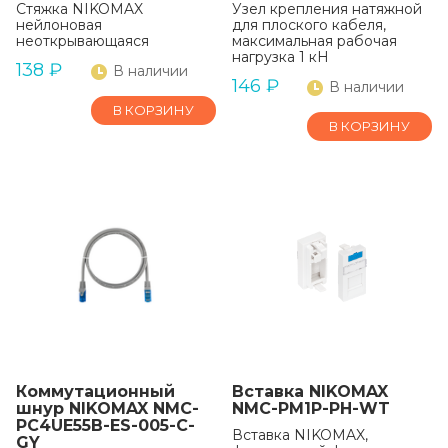
Стяжка NIKOMAX
Узел крепления натяжной
нейлоновая
для плоского кабеля,
неоткрывающаяся
максимальная рабочая
нагрузка 1 кН
138
₽
В наличии
146
₽
В наличии
В КОРЗИНУ
В КОРЗИНУ
Коммутационный
Вставка NIKOMAX
шнур NIKOMAX NMC-
NMC-PM1P-PH-WT
PC4UE55B-ES-005-C-
Вставка NIKOMAX,
GY