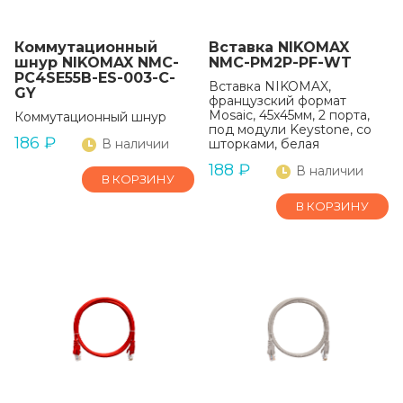
Коммутационный
Вставка NIKOMAX
шнур NIKOMAX NMC-
NMC-PM2P-PF-WT
PC4SE55B-ES-003-C-
Вставка NIKOMAX,
GY
французский формат
Mosaic, 45x45мм, 2 порта,
Коммутационный шнур
под модули Keystone, со
186
₽
В наличии
шторками, белая
188
₽
В наличии
В КОРЗИНУ
В КОРЗИНУ