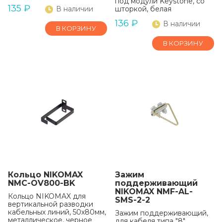
под модули Keystone, со
135
₽
В наличии
шторкой, белая
136
₽
В наличии
В КОРЗИНУ
В КОРЗИНУ
Кольцо NIKOMAX
Зажим
NMC-OV800-BK
поддерживающий
NIKOMAX NMF-AL-
Кольцо NIKOMAX для
SMS-2-2
вертикальной разводки
кабельных линий, 50х80мм,
Зажим поддерживающий,
металлическое, черное
для кабеля типа "8",