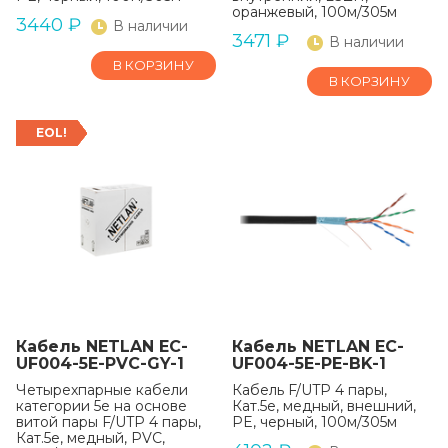
оранжевый, 100м/305м
3440
₽
В наличии
3471
₽
В наличии
В КОРЗИНУ
В КОРЗИНУ
EOL!
Кабель NETLAN EC-
Кабель NETLAN EC-
UF004-5E-PVC-GY-1
UF004-5E-PE-BK-1
Четырехпарные кабели
Кабель F/UTP 4 пары,
категории 5e на основе
Кат.5е, медный, внешний,
витой пары F/UTP 4 пары,
PE, черный, 100м/305м
Кат.5e, медный, PVC,