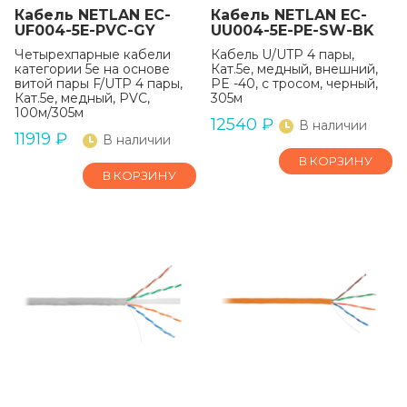
Кабель NETLAN EC-
Кабель NETLAN EC-
UF004-5E-PVC-GY
UU004-5E-PE-SW-BK
Четырехпарные кабели
Кабель U/UTP 4 пары,
категории 5e на основе
Кат.5е, медный, внешний,
витой пары F/UTP 4 пары,
PE -40, с тросом, черный,
Кат.5e, медный, PVC,
305м
100м/305м
12540
₽
В наличии
11919
₽
В наличии
В КОРЗИНУ
В КОРЗИНУ