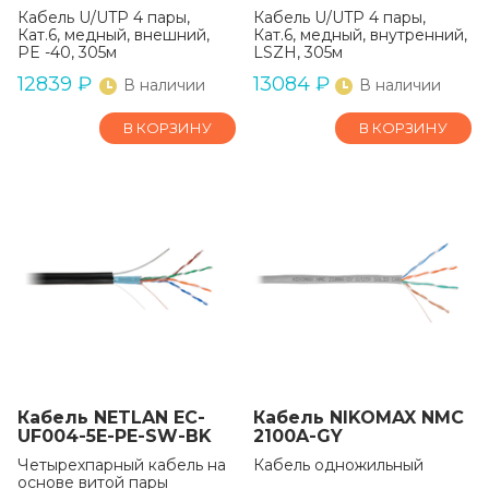
Кабель U/UTP 4 пары,
Кабель U/UTP 4 пары,
Кат.6, медный, внешний,
Кат.6, медный, внутренний,
PE -40, 305м
LSZH, 305м
12839
₽
13084
₽
В наличии
В наличии
В КОРЗИНУ
В КОРЗИНУ
Кабель NETLAN EC-
Кабель NIKOMAX NMC
UF004-5E-PE-SW-BK
2100A-GY
Четырехпарный кабель на
Кабель одножильный
основе витой пары