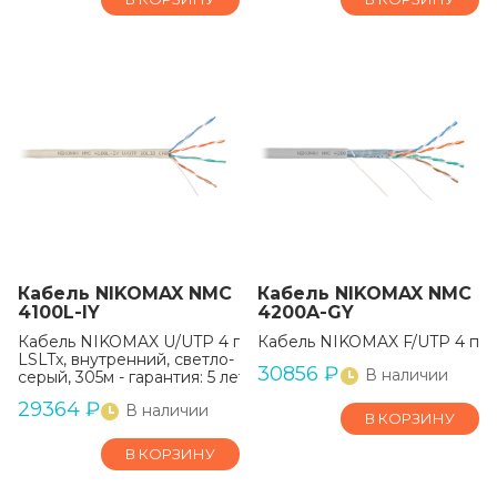
Кабель NIKOMAX NMC
Кабель NIKOMAX NMC
4100L-IY
4200A-GY
Кабель NIKOMAX U/UTP 4 пары, Кат.5e (Класс D), тест по I
Кабель NIKOMAX F/UTP 4 пары
LSLTx, внутренний, светло-
30856
₽
В наличии
серый, 305м - гарантия: 5 лет / 15 лет системная
29364
₽
В наличии
В КОРЗИНУ
В КОРЗИНУ